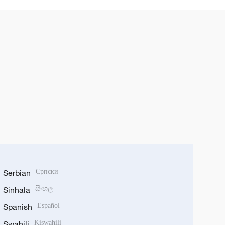
Serbian
Српски
Sinhala
සිංහල
Spanish
Español
Swahili
Kiswahili