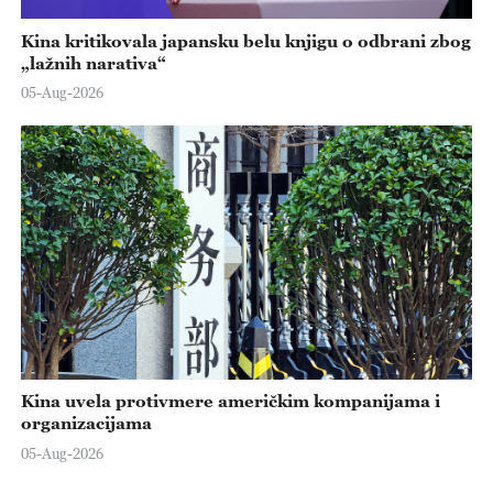
Kina kritikovala japansku belu knjigu o odbrani zbog
„lažnih narativa“
05-Aug-2026
Kina uvela protivmere američkim kompanijama i
organizacijama
05-Aug-2026