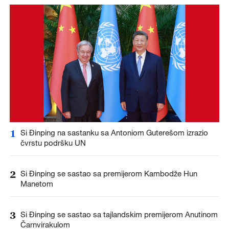
1
Si Đinping na sastanku sa Antoniom Guterešom izrazio
čvrstu podršku UN
2
Si Đinping se sastao sa premijerom Kambodže Hun
Manetom
3
Si Đinping se sastao sa tajlandskim premijerom Anutinom
Čarnvirakulom