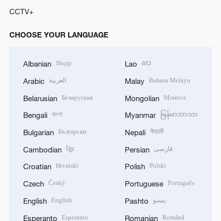
CCTV+
CHOOSE YOUR LANGUAGE
Shqip
ລາວ
Albanian
Lao
العربية
Bahasa Melayu
Arabic
Malay
Беларуская
Монгол
Belarusian
Mongolian
বাংলা
မြန်မာဘာသာ
Bengali
Myanmar
Български
नेपाली
Bulgarian
Nepali
ខ្មែរ
فارسی
Cambodian
Persian
Hrvatski
Polski
Croatian
Polish
Český
Português
Czech
Portuguese
English
پښتو
English
Pashto
Esperanto
Română
Esperanto
Romanian