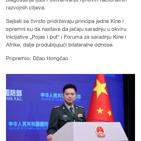
razvojnih ciljeva.
Sejšeli se čvrsto pridržavaju principa jedne Kine i
spremni su da nastave da jačaju saradnju u okviru
inicijative „Pojas i put“ i Foruma za saradnju Kine i
Afrike, dalje produbljujući bilateralne odnose.
Pripremio: Džao Hongčao