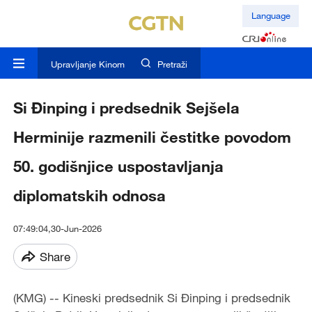
Language
Upravljanje Kinom
Pretraži
Si Đinping i predsednik Sejšela
Herminije razmenili čestitke povodom
50. godišnjice uspostavljanja
diplomatskih odnosa
07:49:04,30-Jun-2026
Share
(KMG) -- Kineski predsednik Si Đinping i predsednik