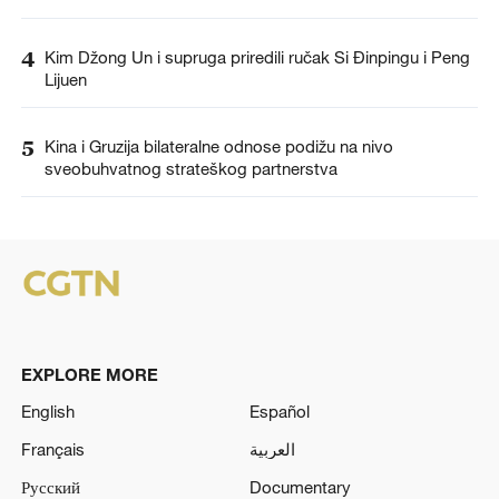
4
Kim Džong Un i supruga priredili ručak Si Đinpingu i Peng
Lijuen
5
Kina i Gruzija bilateralne odnose podižu na nivo
sveobuhvatnog strateškog partnerstva
EXPLORE MORE
English
Español
Français
العربية
Русский
Documentary