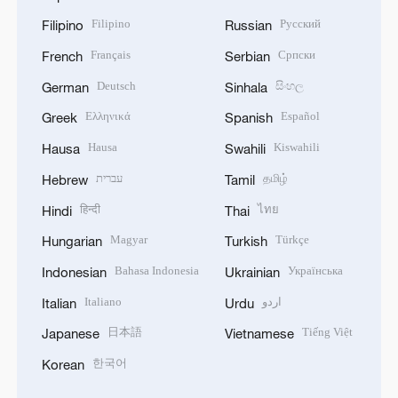
Filipino
Русский
Filipino
Russian
Français
Српски
French
Serbian
Deutsch
සිංහල
German
Sinhala
Ελληνικά
Español
Greek
Spanish
Hausa
Kiswahili
Hausa
Swahili
עברית
தமிழ்
Hebrew
Tamil
हिन्दी
ไทย
Hindi
Thai
Magyar
Türkçe
Hungarian
Turkish
Bahasa Indonesia
Українська
Indonesian
Ukrainian
Italiano
اردو
Italian
Urdu
日本語
Tiếng Việt
Japanese
Vietnamese
한국어
Korean