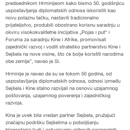
predsednikom Hrminijeom kako bismo 50. godišnjicu
uspostavljanja diplomatskih odnosa iskoristili kao
novu polaznu tačku, nastavili tradicionalno
prijateljstvo, produbili obostrano korisnu saradnju u
okviru visokokvalitetne inicijative „Pojas i put“ i
Foruma za saradnju Kine i Afrike, promovisali
zajednički razvoj i vodili strateško partnerstvo Kine i
Sejšela na nove visine, što će bolje koristiti narodima
obe zemlje”, naveo je Si.
Hrminije je naveo da su se tokom 50 godina, od
uspostavljanja diplomatskih odnosa, odnosi između
Sejšela i Kine stalno razvijali na osnovu uzajamnog
poštovanja, uzajamnog poverenja i zajedničkog
razvoja.
Kina je uvek bila vredan partner Sejšela, pružajući
značajnu podršku Sejšelima u poboljšanju
blagostanja ljudi i ostvarivanju njihovih nacionalnih