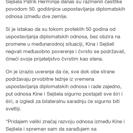
Sejšela Patrik Herminije danas su razmenili čestitke
povodom 50. godišnjice uspostavljanja diplomatskih
odnosa između dve zemlje.
Si je istakao da su tokom proteklih 50 godina od
uspostavljanja diplomatskih odnosa, bez obzira na
promene u međunarodnoj situaciji, Kina i Sejšeli
negvali međusobno poverenje i čvrsto se podržavali,
čineći svoje prijateljstvo čvrstim kao stena.
On je izrazio uverenje da će, sve dok obe strane
podržavaju prvobitne težnje iz vremena
uspostavljanja diplomatskih odnosa i rade zajedno,
put odnosa Kine i Sejšela sigurno postajati sve širi i
širi, a izgledi za bilateralnu saradnju će sigurno biti
svetliji.
“Pridajem veliki značaj razvoju odnosa između Kine i
Sejšela i spreman sam da sarađujem sa