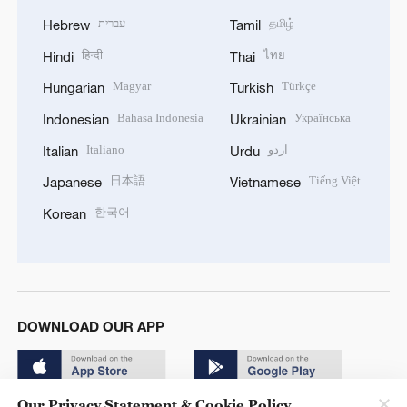
עברית
தமிழ்
Hebrew
Tamil
हिन्दी
ไทย
Hindi
Thai
Magyar
Türkçe
Hungarian
Turkish
Bahasa Indonesia
Українська
Indonesian
Ukrainian
Italiano
اردو
Italian
Urdu
日本語
Tiếng Việt
Japanese
Vietnamese
한국어
Korean
DOWNLOAD OUR APP
Our Privacy Statement & Cookie Policy