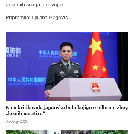
oružanih snaga u novoj eri.
Pripremila: Ljiljana Begović
Kina kritikovala japansku belu knjigu o odbrani zbog
„lažnih narativa“
05-Aug-2026