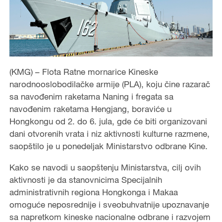
(KMG) – Flota Ratne mornarice Kineske
narodnooslobodilačke armije (PLA), koju čine razarač
sa navođenim raketama Naning i fregata sa
navođenim raketama Hengjang, boraviće u
Hongkongu od 2. do 6. jula, gde će biti organizovani
dani otvorenih vrata i niz aktivnosti kulturne razmene,
saopštilo je u ponedeljak Ministarstvo odbrane Kine.
Kako se navodi u saopštenju Ministarstva, cilj ovih
aktivnosti je da stanovnicima Specijalnih
administrativnih regiona Hongkonga i Makaa
omoguće neposrednije i sveobuhvatnije upoznavanje
sa napretkom kineske nacionalne odbrane i razvojem