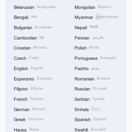
Беларуская
Монгол
Belarusian
Mongolian
বাংলা
မြန်မာဘာသာ
Bengali
Myanmar
Български
नेपाली
Bulgarian
Nepali
ខ្មែរ
فارسی
Cambodian
Persian
Hrvatski
Polski
Croatian
Polish
Český
Português
Czech
Portuguese
English
پښتو
English
Pashto
Esperanto
Română
Esperanto
Romanian
Filipino
Русский
Filipino
Russian
Français
Српски
French
Serbian
Deutsch
සිංහල
German
Sinhala
Ελληνικά
Español
Greek
Spanish
Hausa
Kiswahili
Hausa
Swahili