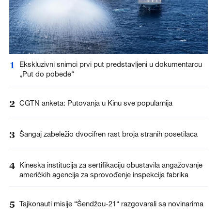
1
Ekskluzivni snimci prvi put predstavljeni u dokumentarcu
„Put do pobede“
2
CGTN anketa: Putovanja u Kinu sve popularnija
3
Šangaj zabeležio dvocifren rast broja stranih posetilaca
4
Kineska institucija za sertifikaciju obustavila angažovanje
američkih agencija za sprovođenje inspekcija fabrika
5
Tajkonauti misije “Šendžou-21“ razgovarali sa novinarima