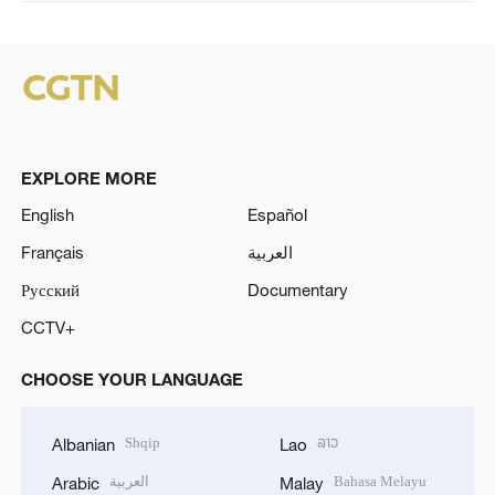
EXPLORE MORE
English
Español
Français
العربية
Русский
Documentary
CCTV+
CHOOSE YOUR LANGUAGE
Shqip
ລາວ
Albanian
Lao
العربية
Bahasa Melayu
Arabic
Malay