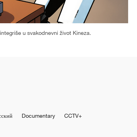
integriše u svakodnevni život Kineza.
сский
Documentary
CCTV+