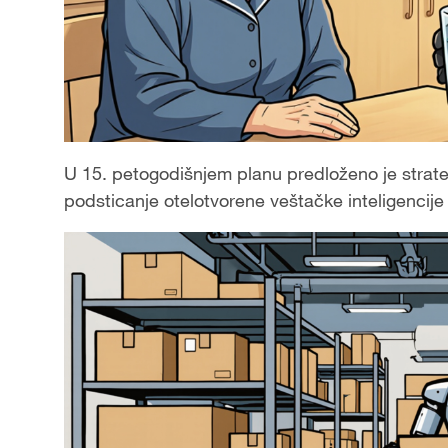
U 15. petogodišnjem planu predloženo je strateš
podsticanje otelotvorene veštačke inteligenci