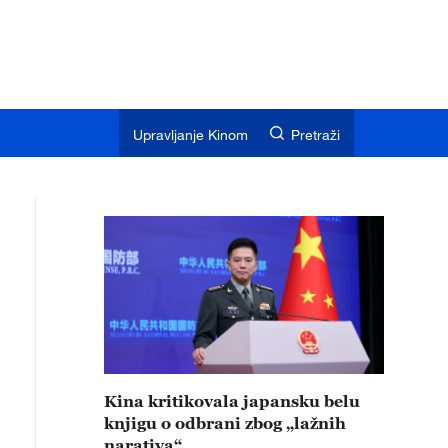
Upravljanje Kinom
Pretraži
Kina kritikovala japansku belu
knjigu o odbrani zbog „lažnih
narativa“