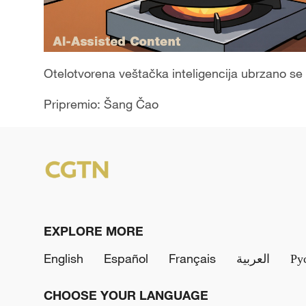
Otelotvorena veštačka inteligencija ubrzano se 
Pripremio: Šang Čao
EXPLORE MORE
English
Español
Français
العربية
Ру
CHOOSE YOUR LANGUAGE