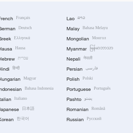
French
Français
Lao
ລາວ
German
Deutsch
Malay
Bahasa Melayu
Greek
Ελληνικά
Mongolian
Монгол
Hausa
Hausa
Myanmar
မြန်မာဘာသာ
Hebrew
עברית
Nepali
नेपाली
Hindi
हिन्दी
Persian
فارسی
Hungarian
Magyar
Polish
Polski
Indonesian
Bahasa Indonesia
Portuguese
Português
Italian
Italiano
Pashto
پښتو
Japanese
日本語
Romanian
Română
Korean
한국어
Russian
Русский