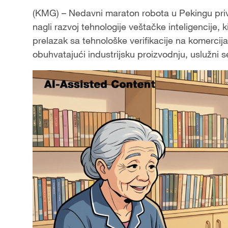
(KMG) – Nedavni maraton robota u Pekingu privu
nagli razvoj tehnologije veštačke inteligencije, 
prelazak sa tehnološke verifikacije na komercija
obuhvatajući industrijsku proizvodnju, uslužni s