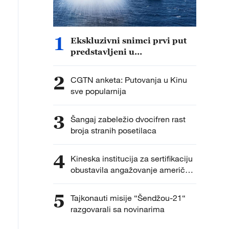
1
Ekskluzivni snimci prvi put
predstavljeni u
dokumentarcu „Put do
pobede“
2
CGTN anketa: Putovanja u Kinu
sve popularnija
3
Šangaj zabeležio dvocifren rast
broja stranih posetilaca
4
Kineska institucija za sertifikaciju
obustavila angažovanje američkih
agencija za sprovođenje
inspekcija fabrika
5
Tajkonauti misije “Šendžou-21“
razgovarali sa novinarima