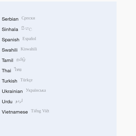
Serbian
Српски
Sinhala
සිංහල
Spanish
Español
Swahili
Kiswahili
Tamil
தமிழ்
Thai
ไทย
Turkish
Türkçe
Ukrainian
Українська
Urdu
اردو
Vietnamese
Tiếng Việt