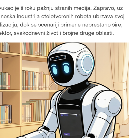
kao je široku pažnju stranih medija. Zapravo, uz
kineska industrija otelotvorenih robota ubrzava svoj
lizaciju, dok se scenariji primene neprestano šire,
ektor, svakodnevni život i brojne druge oblasti.