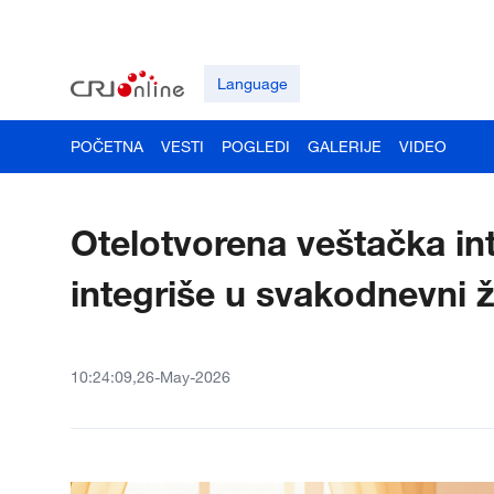
Language
POČETNA
VESTI
POGLEDI
GALERIJE
VIDEO
Otelotvorena veštačka in
integriše u svakodnevni ž
10:24:09,26-May-2026