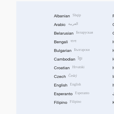
Albanian
Shqip
Arabic
العربية
Belarusian
Беларуская
Bengali
বাংলা
Bulgarian
Български
Cambodian
ខ្មែរ
Croatian
Hrvatski
Czech
Český
English
English
Esperanto
Esperanto
Filipino
Filipino