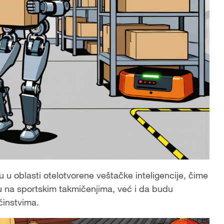
u u oblasti otelotvorene veštačke inteligencije, čime
 na sportskim takmičenjima, već i da budu
ćinstvima.