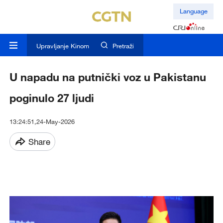
Language
Upravljanje Kinom
Pretraži
U napadu na putnički voz u Pakistanu
poginulo 27 ljudi
13:24:51,24-May-2026
Share