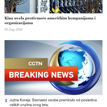
Kina uvela protivmere američkim kompanijama i
organizacijama
05-Aug-2026
1
Južna Koreja: Šesnaest osoba preminulo od posledica
velikih vrućina ovog leta.