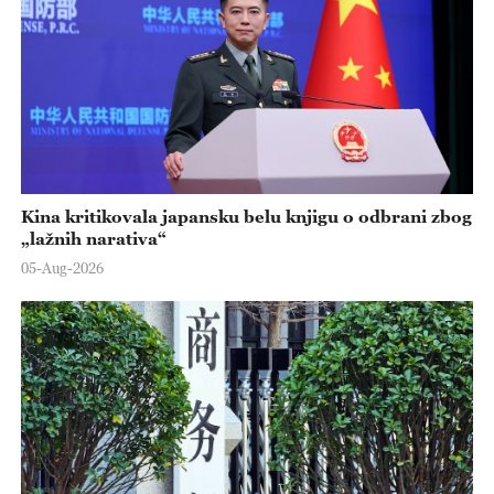
Kina kritikovala japansku belu knjigu o odbrani zbog
„lažnih narativa“
05-Aug-2026