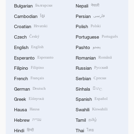
Български
नेपाली
Bulgarian
Nepali
ខ្មែរ
فارسی
Cambodian
Persian
Hrvatski
Polski
Croatian
Polish
Český
Português
Czech
Portuguese
English
پښتو
English
Pashto
Esperanto
Română
Esperanto
Romanian
Filipino
Русский
Filipino
Russian
Français
Српски
French
Serbian
Deutsch
සිංහල
German
Sinhala
Ελληνικά
Español
Greek
Spanish
Hausa
Kiswahili
Hausa
Swahili
עברית
தமிழ்
Hebrew
Tamil
हिन्दी
ไทย
Hindi
Thai