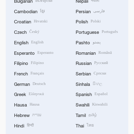
Български
नेपाली
Bulgarian
Nepali
ខ្មែរ
فارسی
Cambodian
Persian
Hrvatski
Polski
Croatian
Polish
Český
Português
Czech
Portuguese
English
پښتو
English
Pashto
Esperanto
Română
Esperanto
Romanian
Filipino
Русский
Filipino
Russian
Français
Српски
French
Serbian
Deutsch
සිංහල
German
Sinhala
Ελληνικά
Español
Greek
Spanish
Hausa
Kiswahili
Hausa
Swahili
עברית
தமிழ்
Hebrew
Tamil
हिन्दी
ไทย
Hindi
Thai