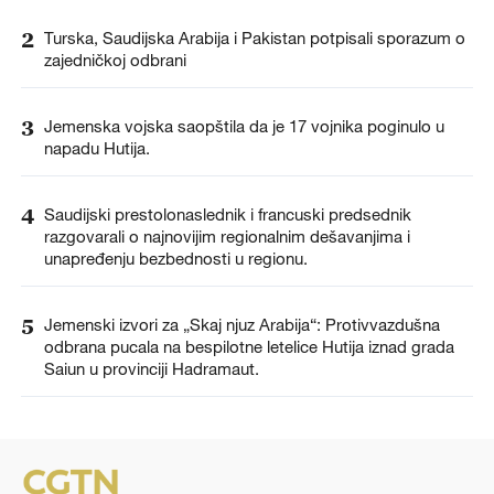
2
Turska, Saudijska Arabija i Pakistan potpisali sporazum o
zajedničkoj odbrani
3
Jemenska vojska saopštila da je 17 vojnika poginulo u
napadu Hutija.
4
Saudijski prestolonaslednik i francuski predsednik
razgovarali o najnovijim regionalnim dešavanjima i
unapređenju bezbednosti u regionu.
5
Jemenski izvori za „Skaj njuz Arabija“: Protivvazdušna
odbrana pucala na bespilotne letelice Hutija iznad grada
Saiun u provinciji Hadramaut.