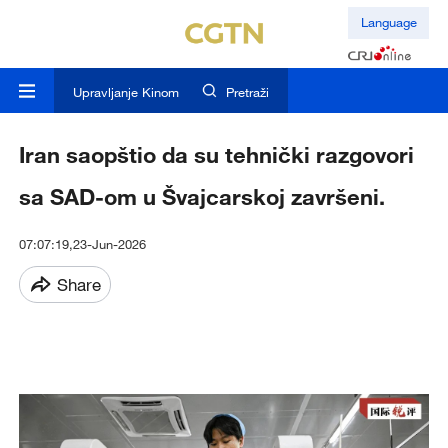
Language
Upravljanje Kinom
Pretraži
Iran saopštio da su tehnički razgovori
sa SAD-om u Švajcarskoj završeni.
07:07:19,23-Jun-2026
Share