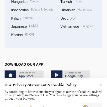
Magyar
Türkçe
Hungarian
Turkish
Bahasa Indonesia
Українська
Indonesian
Ukrainian
Italiano
اردو
Italian
Urdu
日本語
Tiếng Việt
Japanese
Vietnamese
한국어
Korean
DOWNLOAD OUR APP
Our Privacy Statement & Cookie Policy
By continuing to browse our site you agree to our use of cookies, revised
Privacy Policy and Terms of Use. You can change your cookie settings
through your browser.
© China Radio International.CRI. All Rights Reserved. 16A
Shijingshan Road, Beijing, China. 100040