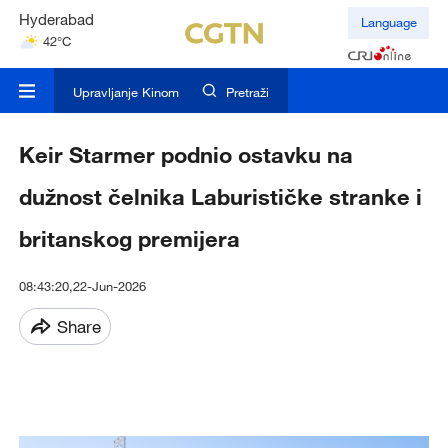
Hyderabad
Language
42°C
Mumbai
31°C
Upravljanje Kinom
Pretraži
Keir Starmer podnio ostavku na
dužnost čelnika Laburističke stranke i
britanskog premijera
08:43:20,22-Jun-2026
Share