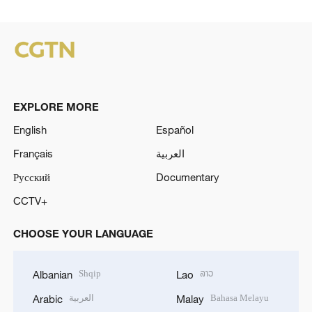
EXPLORE MORE
English
Español
Français
العربية
Русский
Documentary
CCTV+
CHOOSE YOUR LANGUAGE
Shqip
ລາວ
Albanian
Lao
العربية
Bahasa Melayu
Arabic
Malay