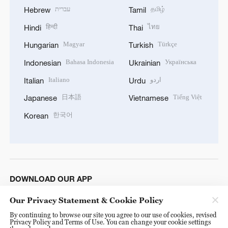
עברית
தமிழ்
Hebrew
Tamil
हिन्दी
ไทย
Hindi
Thai
Magyar
Türkçe
Hungarian
Turkish
Bahasa Indonesia
Українська
Indonesian
Ukrainian
Italiano
اردو
Italian
Urdu
日本語
Tiếng Việt
Japanese
Vietnamese
한국어
Korean
DOWNLOAD OUR APP
Our Privacy Statement & Cookie Policy
By continuing to browse our site you agree to our use of cookies, revised
Privacy Policy and Terms of Use. You can change your cookie settings