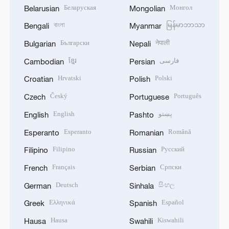
Беларуская
Монгол
Belarusian
Mongolian
বাংলা
မြန်မာဘာသာ
Bengali
Myanmar
Български
नेपाली
Bulgarian
Nepali
ខ្មែរ
فارسی
Cambodian
Persian
Hrvatski
Polski
Croatian
Polish
Český
Português
Czech
Portuguese
English
پښتو
English
Pashto
Esperanto
Română
Esperanto
Romanian
Filipino
Русский
Filipino
Russian
Français
Српски
French
Serbian
Deutsch
සිංහල
German
Sinhala
Ελληνικά
Español
Greek
Spanish
Hausa
Kiswahili
Hausa
Swahili