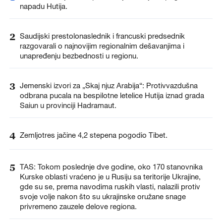
napadu Hutija.
2
Saudijski prestolonaslednik i francuski predsednik
razgovarali o najnovijim regionalnim dešavanjima i
unapređenju bezbednosti u regionu.
3
Jemenski izvori za „Skaj njuz Arabija“: Protivvazdušna
odbrana pucala na bespilotne letelice Hutija iznad grada
Saiun u provinciji Hadramaut.
4
Zemljotres jačine 4,2 stepena pogodio Tibet.
5
TAS: Tokom poslednje dve godine, oko 170 stanovnika
Kurske oblasti vraćeno je u Rusiju sa teritorije Ukrajine,
gde su se, prema navodima ruskih vlasti, nalazili protiv
svoje volje nakon što su ukrajinske oružane snage
privremeno zauzele delove regiona.