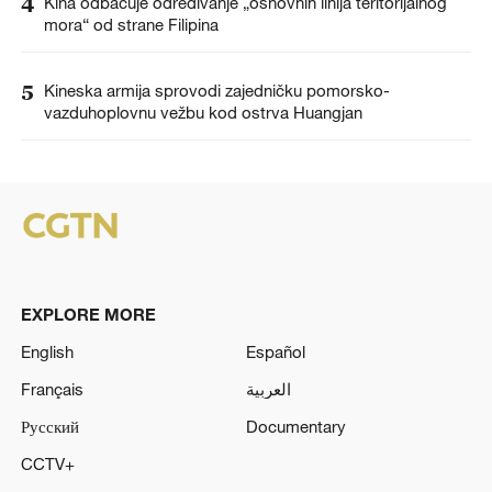
4
Kina odbacuje određivanje „osnovnih linija teritorijalnog
mora“ od strane Filipina
5
Kineska armija sprovodi zajedničku pomorsko-
vazduhoplovnu vežbu kod ostrva Huangjan
EXPLORE MORE
English
Español
Français
العربية
Русский
Documentary
CCTV+