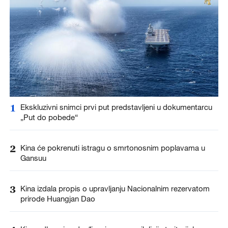
1
Ekskluzivni snimci prvi put predstavljeni u dokumentarcu
„Put do pobede“
2
Kina će pokrenuti istragu o smrtonosnim poplavama u
Gansuu
3
Kina izdala propis o upravljanju Nacionalnim rezervatom
prirode Huangjan Dao