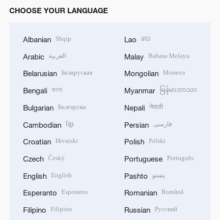
CHOOSE YOUR LANGUAGE
Shqip
ລາວ
Albanian
Lao
العربية
Bahasa Melayu
Arabic
Malay
Беларуская
Монгол
Belarusian
Mongolian
বাংলা
မြန်မာဘာသာ
Bengali
Myanmar
Български
नेपाली
Bulgarian
Nepali
ខ្មែរ
فارسی
Cambodian
Persian
Hrvatski
Polski
Croatian
Polish
Český
Português
Czech
Portuguese
English
پښتو
English
Pashto
Esperanto
Română
Esperanto
Romanian
Filipino
Русский
Filipino
Russian