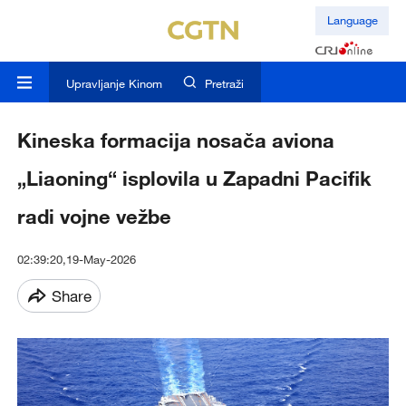
Language
Upravljanje Kinom
Pretraži
Kineska formacija nosača aviona
„Liaoning“ isplovila u Zapadni Pacifik
radi vojne vežbe
02:39:20,19-May-2026
Share