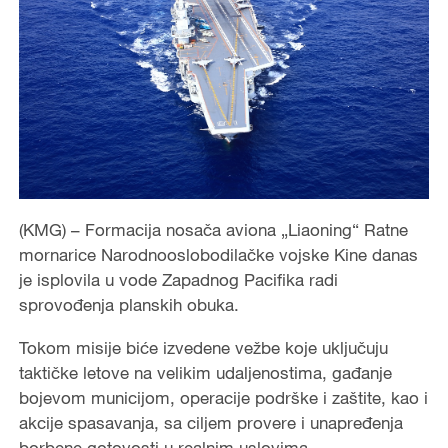
(KMG) – Formacija nosača aviona „Liaoning“ Ratne
mornarice Narodnooslobodilačke vojske Kine danas
je isplovila u vode Zapadnog Pacifika radi
sprovođenja planskih obuka.
Tokom misije biće izvedene vežbe koje uključuju
taktičke letove na velikim udaljenostima, gađanje
bojevom municijom, operacije podrške i zaštite, kao i
akcije spasavanja, sa ciljem provere i unapređenja
borbene gotovosti u realnim uslovima.