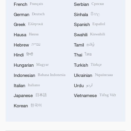
Français
Српски
French
Serbian
Deutsch
සිංහල
German
Sinhala
Ελληνικά
Español
Greek
Spanish
Hausa
Kiswahili
Hausa
Swahili
עברית
தமிழ்
Hebrew
Tamil
हिन्दी
ไทย
Hindi
Thai
Magyar
Türkçe
Hungarian
Turkish
Bahasa Indonesia
Українська
Indonesian
Ukrainian
Italiano
اردو
Italian
Urdu
日本語
Tiếng Việt
Japanese
Vietnamese
한국어
Korean