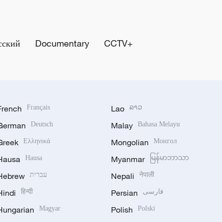
сский
Documentary
CCTV+
French
Français
Lao
ລາວ
German
Deutsch
Malay
Bahasa Melayu
Greek
Ελληνικά
Mongolian
Монгол
Hausa
Hausa
Myanmar
မြန်မာဘာသာ
Hebrew
עברית
Nepali
नेपाली
Hindi
हिन्दी
Persian
فارسی
Hungarian
Magyar
Polish
Polski