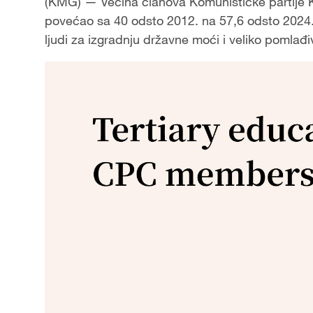
(KMG) — Većina članova Komunističke partije K
povećao sa 40 odsto 2012. na 57,6 odsto 2024.
ljudi za izgradnju državne moći i veliko pomlađi