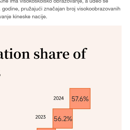
ine ima visokoškolsko obrazovanje, a udeo se
 godine, pružajući značajan broj visokoobrazovanih
vanje kineske nacije.