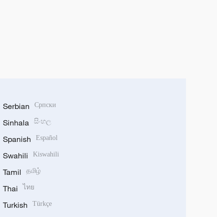
Serbian
Српски
Sinhala
සිංහල
Spanish
Español
Swahili
Kiswahili
Tamil
தமிழ்
Thai
ไทย
Turkish
Türkçe