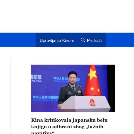
Upravljanje Kinom
Pretraži
Kina kritikovala japansku belu
knjigu o odbrani zbog „lažnih
narativa“