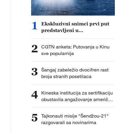
1
Ekskluzivni snimci prvi put
predstavljeni u
dokumentarcu „Put do
pobede“
2
CGTN anketa: Putovanja u Kinu
sve popularnija
3
Šangaj zabeležio dvocifren rast
broja stranih posetilaca
4
Kineska institucija za sertifikaciju
obustavila angažovanje američkih
agencija za sprovođenje
inspekcija fabrika
5
Tajkonauti misije “Šendžou-21“
razgovarali sa novinarima