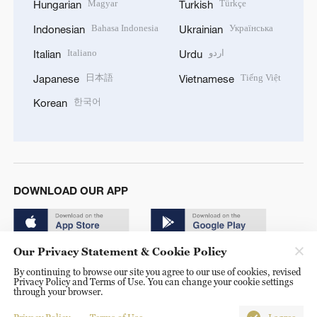
Magyar
Türkçe
Hungarian
Turkish
Bahasa Indonesia
Українська
Indonesian
Ukrainian
Italiano
اردو
Italian
Urdu
日本語
Tiếng Việt
Japanese
Vietnamese
한국어
Korean
DOWNLOAD OUR APP
Our Privacy Statement & Cookie Policy
By continuing to browse our site you agree to our use of cookies, revised
Privacy Policy and Terms of Use. You can change your cookie settings
through your browser.
© China Radio International.CRI. All Rights Reserved. 16A
Shijingshan Road, Beijing, China. 100040