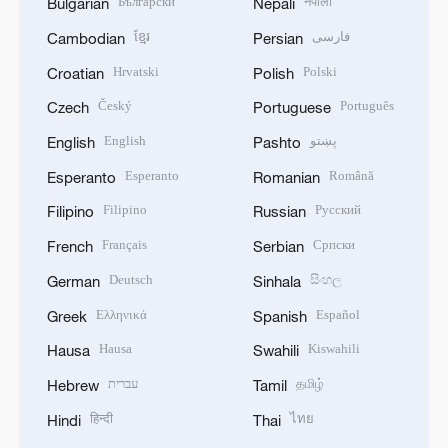
Български
नेपाली
Bulgarian
Nepali
ខ្មែរ
فارسی
Cambodian
Persian
Hrvatski
Polski
Croatian
Polish
Český
Português
Czech
Portuguese
English
پښتو
English
Pashto
Esperanto
Română
Esperanto
Romanian
Filipino
Русский
Filipino
Russian
Français
Српски
French
Serbian
Deutsch
සිංහල
German
Sinhala
Ελληνικά
Español
Greek
Spanish
Hausa
Kiswahili
Hausa
Swahili
עברית
தமிழ்
Hebrew
Tamil
हिन्दी
ไทย
Hindi
Thai