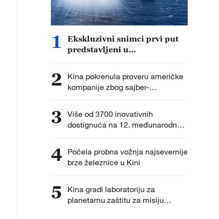
1
Ekskluzivni snimci prvi put
predstavljeni u
dokumentarcu „Put do
pobede“
2
Kina pokrenula proveru američke
kompanije zbog sajber-
bezbednosti
3
Više od 3700 inovativnih
dostignuća na 12. međunarodnoj
izložbi izuma
4
Počela probna vožnja najsevernije
brze železnice u Kini
5
Kina gradi laboratoriju za
planetarnu zaštitu za misiju
vraćanja uzoraka na Mars