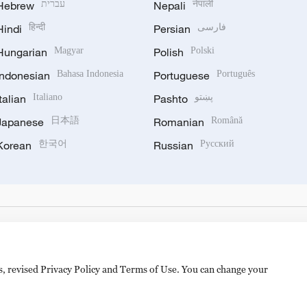
Hebrew
עברית
Nepali
नेपाली
Hindi
हिन्दी
Persian
فارسی
Hungarian
Magyar
Polish
Polski
Indonesian
Bahasa Indonesia
Portuguese
Português
Italian
Italiano
Pashto
پښتو
Japanese
日本語
Romanian
Română
Korean
한국어
Russian
Русский
es, revised Privacy Policy and Terms of Use. You can change your