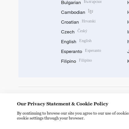
Bulgarian
Български
Cambodian
ខ្មែរ
Croatian
Hrvatski
Czech
Český
English
English
Esperanto
Esperanto
Filipino
Filipino
DOWNLOAD OUR APP
Our Privacy Statement & Cookie Policy
By continuing to browse our site you agree to our use of cooki
cookie settings through your browser.