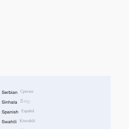
Serbian
Српски
Sinhala
සිංහල
Spanish
Español
Swahili
Kiswahili