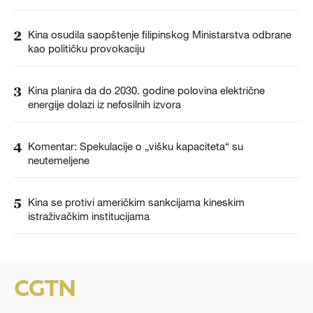
2
Kina osudila saopštenje filipinskog Ministarstva odbrane
kao političku provokaciju
3
Kina planira da do 2030. godine polovina električne
energije dolazi iz nefosilnih izvora
4
Komentar: Spekulacije o „višku kapaciteta“ su
neutemeljene
5
Kina se protivi američkim sankcijama kineskim
istraživačkim institucijama