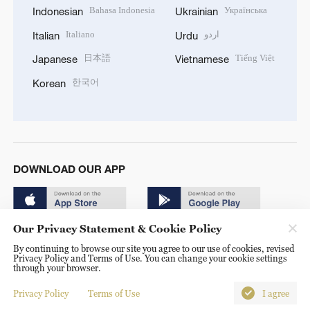
Bahasa Indonesia
Українська
Indonesian
Ukrainian
Italiano
اردو
Italian
Urdu
日本語
Tiếng Việt
Japanese
Vietnamese
한국어
Korean
DOWNLOAD OUR APP
Our Privacy Statement & Cookie Policy
By continuing to browse our site you agree to our use of cookies, revised
Privacy Policy and Terms of Use. You can change your cookie settings
through your browser.
© China Radio International.CRI. All Rights Reserved. 16A
Shijingshan Road, Beijing, China. 100040
Privacy Policy
Terms of Use
I agree