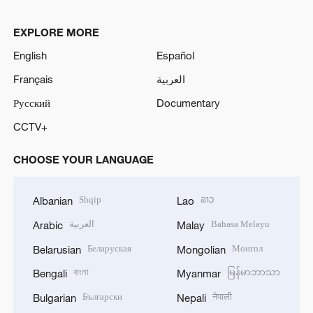
EXPLORE MORE
English
Español
Français
العربية
Русский
Documentary
CCTV+
CHOOSE YOUR LANGUAGE
Shqip
ລາວ
Albanian
Lao
العربية
Bahasa Melayu
Arabic
Malay
Беларуская
Монгол
Belarusian
Mongolian
বাংলা
မြန်မာဘာသာ
Bengali
Myanmar
Български
नेपाली
Bulgarian
Nepali