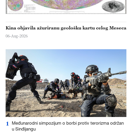
Kina objavila ažuriranu geološku kartu celog Meseca
06-Aug-2026
1
Međunarodni simpozijum o borbi protiv terorizma održan
u Sinđijangu