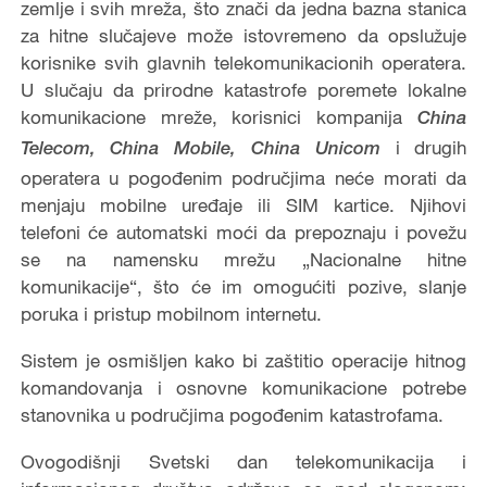
zemlje i svih mreža, što znači da jedna bazna stanica
za hitne slučajeve može istovremeno da opslužuje
korisnike svih glavnih telekomunikacionih operatera.
U slučaju da prirodne katastrofe poremete lokalne
komunikacione mreže, korisnici kompanija
China
i drugih
Telecom, China Mobile, China Unicom
operatera u pogođenim područjima neće morati da
menjaju mobilne uređaje ili SIM kartice. Njihovi
telefoni će automatski moći da prepoznaju i povežu
se na namensku mrežu „Nacionalne hitne
komunikacije“, što će im omogućiti pozive, slanje
poruka i pristup mobilnom internetu.
Sistem je osmišljen kako bi zaštitio operacije hitnog
komandovanja i osnovne komunikacione potrebe
stanovnika u područjima pogođenim katastrofama.
Ovogodišnji Svetski dan telekomunikacija i