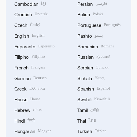
ខ្មែរ
فارسی
Cambodian
Persian
Hrvatski
Polski
Croatian
Polish
Český
Português
Czech
Portuguese
English
پښتو
English
Pashto
Esperanto
Română
Esperanto
Romanian
Filipino
Русский
Filipino
Russian
Français
Српски
French
Serbian
Deutsch
සිංහල
German
Sinhala
Ελληνικά
Español
Greek
Spanish
Hausa
Kiswahili
Hausa
Swahili
עברית
தமிழ்
Hebrew
Tamil
हिन्दी
ไทย
Hindi
Thai
Magyar
Türkçe
Hungarian
Turkish