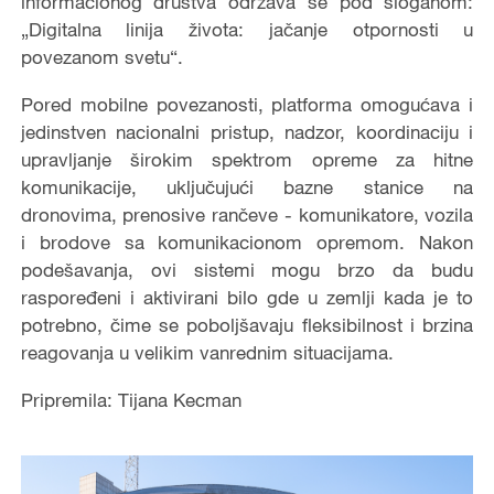
informacionog društva održava se pod sloganom:
„Digitalna linija života: jačanje otpornosti u
povezanom svetu“.
Pored mobilne povezanosti, platforma omogućava i
jedinstven nacionalni pristup, nadzor, koordinaciju i
upravljanje širokim spektrom opreme za hitne
komunikacije, uključujući bazne stanice na
dronovima, prenosive rančeve - komunikatore, vozila
i brodove sa komunikacionom opremom. Nakon
podešavanja, ovi sistemi mogu brzo da budu
raspoređeni i aktivirani bilo gde u zemlji kada je to
potrebno, čime se poboljšavaju fleksibilnost i brzina
reagovanja u velikim vanrednim situacijama.
Pripremila: Tijana Kecman