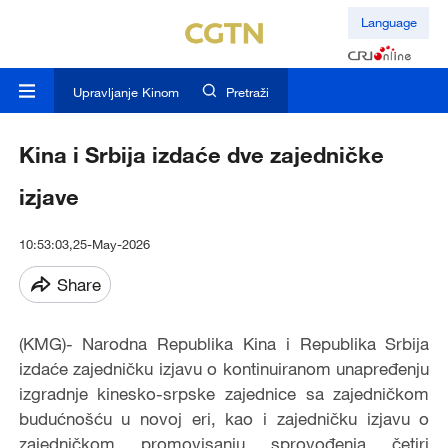
Language
Upravljanje Kinom
Pretraži
Kina i Srbija izdaće dve zajedničke
izjave
10:53:03,25-May-2026
Share
(KMG)- Narodna Republika Kina i Republika Srbija
izdaće zajedničku izjavu o kontinuiranom unapređenju
izgradnje kinesko-srpske zajednice sa zajedničkom
budućnošću u novoj eri, kao i zajedničku izjavu o
zajedničkom promovisanju sprovođenja četiri