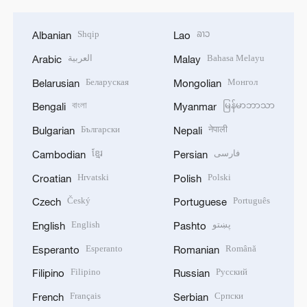
Shqip
ລາວ
Albanian
Lao
العربية
Bahasa Melayu
Arabic
Malay
Беларуская
Монгол
Belarusian
Mongolian
বাংলা
မြန်မာဘာသာ
Bengali
Myanmar
Български
नेपाली
Bulgarian
Nepali
ខ្មែរ
فارسی
Cambodian
Persian
Hrvatski
Polski
Croatian
Polish
Český
Português
Czech
Portuguese
English
پښتو
English
Pashto
Esperanto
Română
Esperanto
Romanian
Filipino
Русский
Filipino
Russian
Français
Српски
French
Serbian