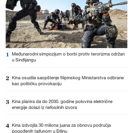
1
Međunarodni simpozijum o borbi protiv terorizma održan
u Sinđijangu
2
Kina osudila saopštenje filipinskog Ministarstva odbrane
kao političku provokaciju
3
Kina planira da do 2030. godine polovina električne
energije dolazi iz nefosilnih izvora
4
Kina izdvojila 30 miliona juana za obnovu područja
pogođenih tajfunom u Đilinu