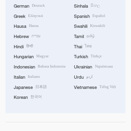
Deutsch
සිංහල
German
Sinhala
Ελληνικά
Español
Greek
Spanish
Hausa
Kiswahili
Hausa
Swahili
עברית
தமிழ்
Hebrew
Tamil
हिन्दी
ไทย
Hindi
Thai
Magyar
Türkçe
Hungarian
Turkish
Bahasa Indonesia
Українська
Indonesian
Ukrainian
Italiano
اردو
Italian
Urdu
日本語
Tiếng Việt
Japanese
Vietnamese
한국어
Korean