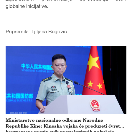
globalne inicijative.
Pripremila: Ljiljana Begović
Ministarstvo nacionalne odbrane Narodne
Republike Kine: Kineska vojska će preduzeti čvrste
kontramere protiv svih provokativnih pokušaja