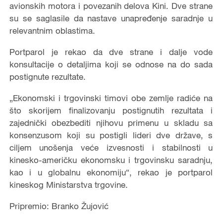
avionskih motora i povezanih delova Kini. Dve strane
su se saglasile da nastave unapređenje saradnje u
relevantnim oblastima.
Portparol je rekao da dve strane i dalje vode
konsultacije o detaljima koji se odnose na do sada
postignute rezultate.
„Ekonomski i trgovinski timovi obe zemlje radiće na
što skorijem finalizovanju postignutih rezultata i
zajednički obezbediti njihovu primenu u skladu sa
konsenzusom koji su postigli lideri dve države, s
ciljem unošenja veće izvesnosti i stabilnosti u
kinesko-američku ekonomsku i trgovinsku saradnju,
kao i u globalnu ekonomiju“, rekao je portparol
kineskog Ministarstva trgovine.
Pripremio: Branko Žujović