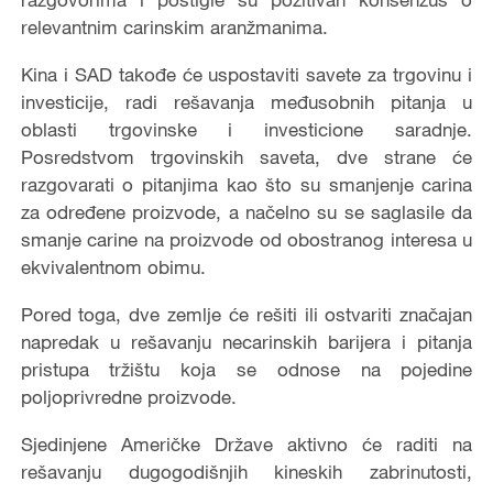
relevantnim carinskim aranžmanima.
Kina i SAD takođe će uspostaviti savete za trgovinu i
investicije, radi rešavanja međusobnih pitanja u
oblasti trgovinske i investicione saradnje.
Posredstvom trgovinskih saveta, dve strane će
razgovarati o pitanjima kao što su smanjenje carina
za određene proizvode, a načelno su se saglasile da
smanje carine na proizvode od obostranog interesa u
ekvivalentnom obimu.
Pored toga, dve zemlje će rešiti ili ostvariti značajan
napredak u rešavanju necarinskih barijera i pitanja
pristupa tržištu koja se odnose na pojedine
poljoprivredne proizvode.
Sjedinjene Američke Države aktivno će raditi na
rešavanju dugogodišnjih kineskih zabrinutosti,