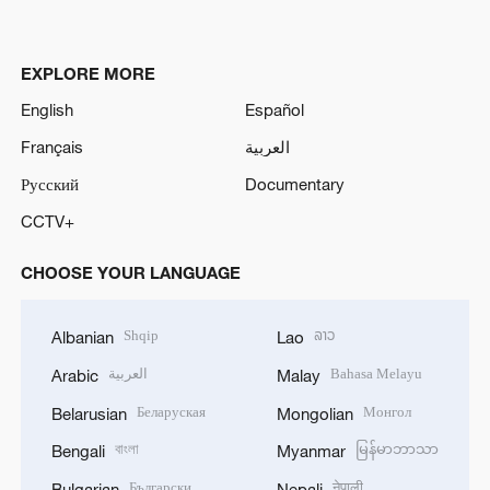
EXPLORE MORE
English
Español
Français
العربية
Русский
Documentary
CCTV+
CHOOSE YOUR LANGUAGE
Shqip
ລາວ
Albanian
Lao
العربية
Bahasa Melayu
Arabic
Malay
Беларуская
Монгол
Belarusian
Mongolian
বাংলা
မြန်မာဘာသာ
Bengali
Myanmar
Български
नेपाली
Bulgarian
Nepali