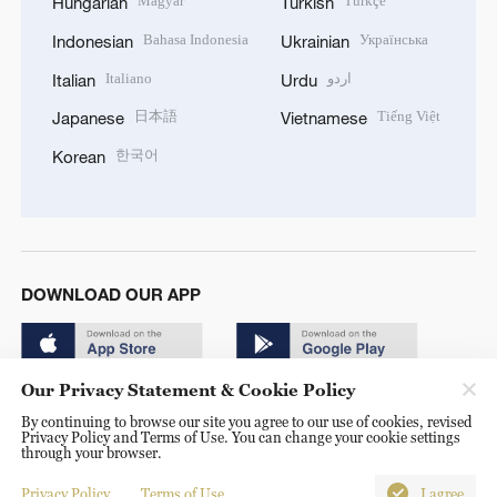
Magyar
Türkçe
Hungarian
Turkish
Bahasa Indonesia
Українська
Indonesian
Ukrainian
Italiano
اردو
Italian
Urdu
日本語
Tiếng Việt
Japanese
Vietnamese
한국어
Korean
DOWNLOAD OUR APP
Our Privacy Statement & Cookie Policy
By continuing to browse our site you agree to our use of cookies, revised
Privacy Policy and Terms of Use. You can change your cookie settings
through your browser.
© China Radio International.CRI. All Rights Reserved. 16A
Shijingshan Road, Beijing, China. 100040
Privacy Policy
Terms of Use
I agree