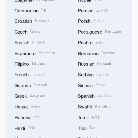
ខ្មែរ
فارسی
Cambodian
Persian
Hrvatski
Polski
Croatian
Polish
Český
Português
Czech
Portuguese
English
پښتو
English
Pashto
Esperanto
Română
Esperanto
Romanian
Filipino
Русский
Filipino
Russian
Français
Српски
French
Serbian
Deutsch
සිංහල
German
Sinhala
Ελληνικά
Español
Greek
Spanish
Hausa
Kiswahili
Hausa
Swahili
עברית
தமிழ்
Hebrew
Tamil
हिन्दी
ไทย
Hindi
Thai