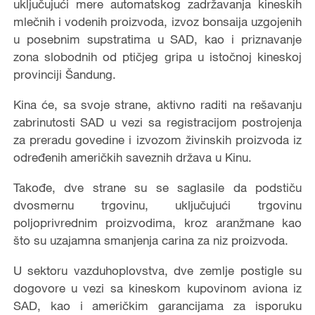
uključujući mere automatskog zadržavanja kineskih
mlečnih i vodenih proizvoda, izvoz bonsaija uzgojenih
u posebnim supstratima u SAD, kao i priznavanje
zona slobodnih od ptičjeg gripa u istočnoj kineskoj
provinciji Šandung.
Kina će, sa svoje strane, aktivno raditi na rešavanju
zabrinutosti SAD u vezi sa registracijom postrojenja
za preradu govedine i izvozom živinskih proizvoda iz
određenih američkih saveznih država u Kinu.
Takođe, dve strane su se saglasile da podstiču
dvosmernu trgovinu, uključujući trgovinu
poljoprivrednim proizvodima, kroz aranžmane kao
što su uzajamna smanjenja carina za niz proizvoda.
U sektoru vazduhoplovstva, dve zemlje postigle su
dogovore u vezi sa kineskom kupovinom aviona iz
SAD, kao i američkim garancijama za isporuku