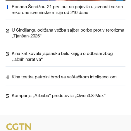
1
Posada Šendžou-21 prvi put se pojavila u javnosti nakon
rekordne svemirske misije od 210 dana
2
U Sinđijangu održana vežba sajber borbe protiv terorizma
„Tjanšan-2026“
3
Kina kritikovala japansku belu knjigu o odbrani zbog
„lažnih narativa“
4
Kina testira patrolni brod sa veštačkom inteligencijom
5
Kompanja „Alibaba“ predstavila „Qwen3.8-Max“