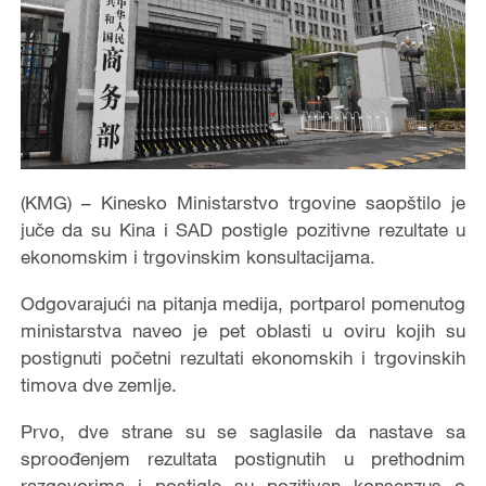
(KMG) – Kinesko Ministarstvo trgovine saopštilo je
juče da su Kina i SAD postigle pozitivne rezultate u
ekonomskim i trgovinskim konsultacijama.
Odgovarajući na pitanja medija, portparol pomenutog
ministarstva naveo je pet oblasti u oviru kojih su
postignuti početni rezultati ekonomskih i trgovinskih
timova dve zemlje.
Prvo, dve strane su se saglasile da nastave sa
sproođenjem rezultata postignutih u prethodnim
razgovorima i postigle su pozitivan konsenzus o