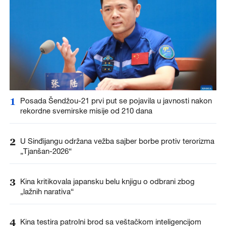
1
Posada Šendžou-21 prvi put se pojavila u javnosti nakon
rekordne svemirske misije od 210 dana
2
U Sinđijangu održana vežba sajber borbe protiv terorizma
„Tjanšan-2026“
3
Kina kritikovala japansku belu knjigu o odbrani zbog
„lažnih narativa“
4
Kina testira patrolni brod sa veštačkom inteligencijom