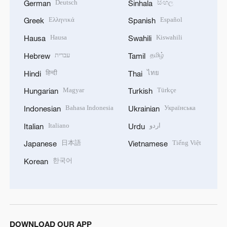
Deutsch
සිංහල
German
Sinhala
Ελληνικά
Español
Greek
Spanish
Hausa
Kiswahili
Hausa
Swahili
עברית
தமிழ்
Hebrew
Tamil
हिन्दी
ไทย
Hindi
Thai
Magyar
Türkçe
Hungarian
Turkish
Bahasa Indonesia
Українська
Indonesian
Ukrainian
Italiano
اردو
Italian
Urdu
日本語
Tiếng Việt
Japanese
Vietnamese
한국어
Korean
DOWNLOAD OUR APP