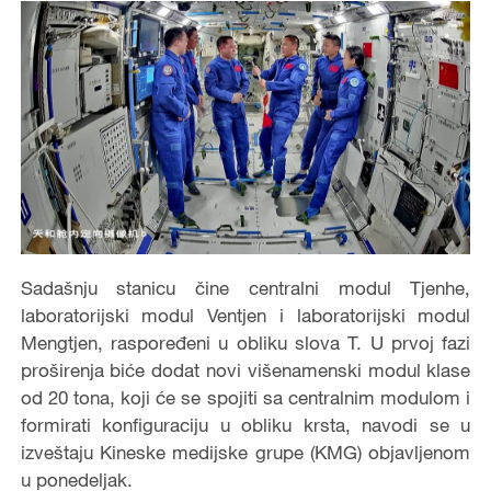
Sadašnju stanicu čine centralni modul Tjenhe,
laboratorijski modul Ventjen i laboratorijski modul
Mengtjen, raspoređeni u obliku slova T. U prvoj fazi
proširenja biće dodat novi višenamenski modul klase
od 20 tona, koji će se spojiti sa centralnim modulom i
formirati konfiguraciju u obliku krsta, navodi se u
izveštaju Kineske medijske grupe (KMG) objavljenom
u ponedeljak.