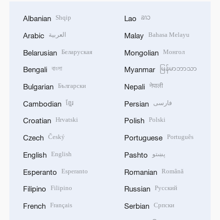
Shqip
ລາວ
Albanian
Lao
العربية
Bahasa Melayu
Arabic
Malay
Беларуская
Монгол
Belarusian
Mongolian
বাংলা
မြန်မာဘာသာ
Bengali
Myanmar
Български
नेपाली
Bulgarian
Nepali
ខ្មែរ
فارسی
Cambodian
Persian
Hrvatski
Polski
Croatian
Polish
Český
Português
Czech
Portuguese
English
پښتو
English
Pashto
Esperanto
Română
Esperanto
Romanian
Filipino
Русский
Filipino
Russian
Français
Српски
French
Serbian