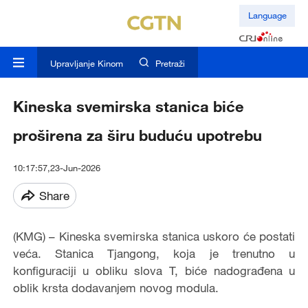
Language
Upravljanje Kinom
Pretraži
Kineska svemirska stanica biće
proširena za širu buduću upotrebu
10:17:57,23-Jun-2026
Share
(KMG) – Kineska svemirska stanica uskoro će postati
veća. Stanica Tjangong, koja je trenutno u
konfiguraciji u obliku slova T, biće nadograđena u
oblik krsta dodavanjem novog modula.