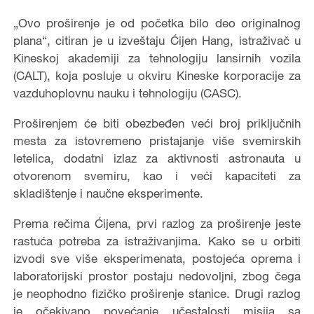
„Ovo proširenje je od početka bilo deo originalnog
plana“, citiran je u izveštaju Ćijen Hang, istraživač u
Kineskoj akademiji za tehnologiju lansirnih vozila
(CALT), koja posluje u okviru Kineske korporacije za
vazduhoplovnu nauku i tehnologiju (CASC).
Proširenjem će biti obezbeđen veći broj priključnih
mesta za istovremeno pristajanje više svemirskih
letelica, dodatni izlaz za aktivnosti astronauta u
otvorenom svemiru, kao i veći kapaciteti za
skladištenje i naučne eksperimente.
Prema rečima Ćijena, prvi razlog za proširenje jeste
rastuća potreba za istraživanjima. Kako se u orbiti
izvodi sve više eksperimenata, postojeća oprema i
laboratorijski prostor postaju nedovoljni, zbog čega
je neophodno fizičko proširenje stanice. Drugi razlog
je očekivano povećanje učestalosti misija sa