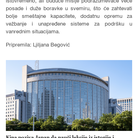
istovremeno, ali buduće misije podrazumevaće veće
posade i duže boravke u svemiru, što će zahtevati
bolje smeštajne kapacitete, dodatnu opremu za
vežbanje i unapređene sisteme za podršku u
vanrednim situacijama.
Pripremila: Ljiljana Begović
Kina poziva Japan da nauči lekcije iz istorije i