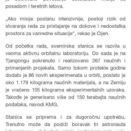
posadom i teretnih letova.
„Ako misije postanu intenzivnije, postoji rizik od
stvaranja reda za pristajanje na dokove i nedostatka
prostora za vanredne situacije“, rekao je Ćijen.
Od početka rada, svemirska stanica se razvila u
veoma aktivnu orbitalnu laboratoriju. Do sada je na
Tjangongu pokrenuto i realizovano 267 naučnih i
primenjenih projekata. Samo tokom protekle godine
dodato je 86 novih eksperimenata u orbiti, poslato je
oko 1.179 kilograma naučnih materijala, a na Zemlju
je vraćeno 105 kilograma eksperimentalnih uzoraka.
Takođe je generisano više od 150 terabajta naučnih
podataka, navodi KMG.
Stanica se priprema i za dugoročnu upotrebu.
Trenutno može da podrži boravak tri astronauta