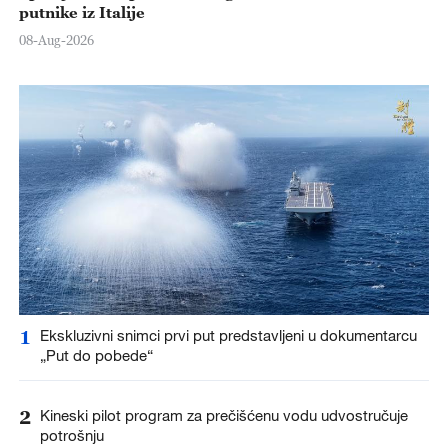
putnike iz Italije
08-Aug-2026
1
Ekskluzivni snimci prvi put predstavljeni u dokumentarcu
„Put do pobede“
2
Kineski pilot program za prečišćenu vodu udvostručuje
potrošnju