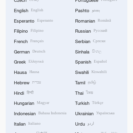
Czech
Portuguese
English
پښتو
English
Pashto
Esperanto
Română
Esperanto
Romanian
Filipino
Русский
Filipino
Russian
Français
Српски
French
Serbian
Deutsch
සිංහල
German
Sinhala
Ελληνικά
Español
Greek
Spanish
Hausa
Kiswahili
Hausa
Swahili
עברית
தமிழ்
Hebrew
Tamil
हिन्दी
ไทย
Hindi
Thai
Magyar
Türkçe
Hungarian
Turkish
Bahasa Indonesia
Українська
Indonesian
Ukrainian
Italiano
اردو
Italian
Urdu