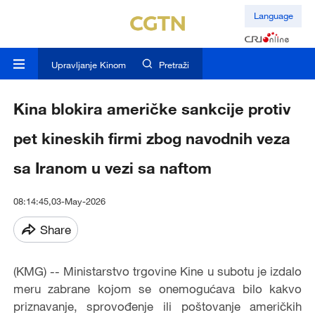
Language
Upravljanje Kinom
Pretraži
Kina blokira američke sankcije protiv
pet kineskih firmi zbog navodnih veza
sa Iranom u vezi sa naftom
08:14:45,03-May-2026
Share
(KMG) -- Ministarstvo trgovine Kine u subotu je izdalo
meru zabrane kojom se onemogućava bilo kakvo
priznavanje, sprovođenje ili poštovanje američkih