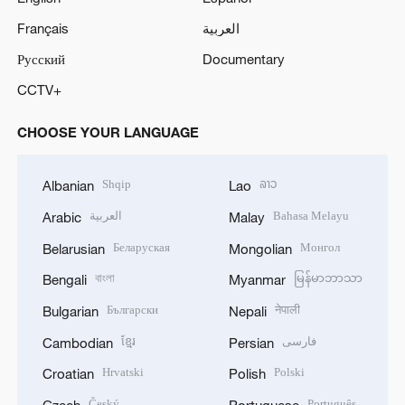
Français
العربية
Русский
Documentary
CCTV+
CHOOSE YOUR LANGUAGE
Shqip
ລາວ
Albanian
Lao
العربية
Bahasa Melayu
Arabic
Malay
Беларуская
Монгол
Belarusian
Mongolian
বাংলা
မြန်မာဘာသာ
Bengali
Myanmar
Български
नेपाली
Bulgarian
Nepali
ខ្មែរ
فارسی
Cambodian
Persian
Hrvatski
Polski
Croatian
Polish
Český
Português