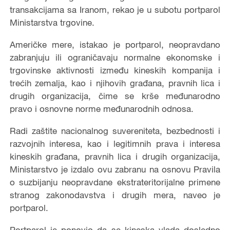
transakcijama sa Iranom, rekao je u subotu portparol
Ministarstva trgovine.
Američke mere, istakao je portparol, neopravdano
zabranjuju ili ograničavaju normalne ekonomske i
trgovinske aktivnosti između kineskih kompanija i
trećih zemalja, kao i njihovih građana, pravnih lica i
drugih organizacija, čime se krše međunarodno
pravo i osnovne norme međunarodnih odnosa.
Radi zaštite nacionalnog suvereniteta, bezbednosti i
razvojnih interesa, kao i legitimnih prava i interesa
kineskih građana, pravnih lica i drugih organizacija,
Ministarstvo je izdalo ovu zabranu na osnovu Pravila
o suzbijanju neopravdane ekstrateritorijalne primene
stranog zakonodavstva i drugih mera, naveo je
portparol.
Portparol je ponovio da se kineska vlada dosledno