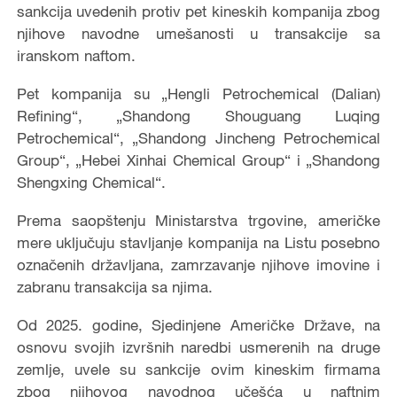
sankcija uvedenih protiv pet kineskih kompanija zbog
njihove navodne umešanosti u transakcije sa
iranskom naftom.
Pet kompanija su „Hengli Petrochemical (Dalian)
Refining“, „Shandong Shouguang Luqing
Petrochemical“, „Shandong Jincheng Petrochemical
Group“, „Hebei Xinhai Chemical Group“ i „Shandong
Shengxing Chemical“.
Prema saopštenju Ministarstva trgovine, američke
mere uključuju stavljanje kompanija na Listu posebno
označenih državljana, zamrzavanje njihove imovine i
zabranu transakcija sa njima.
Od 2025. godine, Sjedinjene Američke Države, na
osnovu svojih izvršnih naredbi usmerenih na druge
zemlje, uvele su sankcije ovim kineskim firmama
zbog njihovog navodnog učešća u naftnim