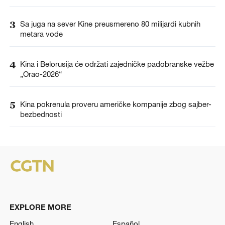
3
Sa juga na sever Kine preusmereno 80 milijardi kubnih
metara vode
4
Kina i Belorusija će održati zajedničke padobranske vežbe
„Orao-2026“
5
Kina pokrenula proveru američke kompanije zbog sajber-
bezbednosti
EXPLORE MORE
English
Español