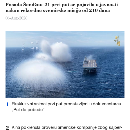
Posada Šendžou-21 prvi put se pojavila u javnosti
nakon rekordne svemirske misije od 210 dana
06-Aug-2026
1
Ekskluzivni snimci prvi put predstavljeni u dokumentarcu
„Put do pobede“
2
Kina pokrenula proveru američke kompanije zbog sajber-