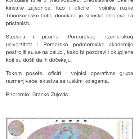
kineske zajednice, kao i oficire i vojnike ruske
Tihookeanske flote, dočekalo je kineske brodove na
pristaništu.
Studenti i pitomci Pomorskog inženjerskog
univerziteta i Pomorske podmorničke akademije
postrojili su se na palubi, kako bi pozdravili okupljene
koji su došli da ih dočekaju.
Tokom posete, oficiri i vojnici operativne grupe
razmenjivaće iskustva sa ruskim kolegama.
Pripremio: Branko Žujović