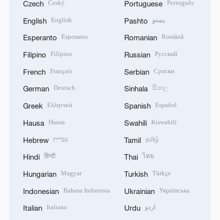
Český
Português
Czech
Portuguese
English
پښتو
English
Pashto
Esperanto
Română
Esperanto
Romanian
Filipino
Русский
Filipino
Russian
Français
Српски
French
Serbian
Deutsch
සිංහල
German
Sinhala
Ελληνικά
Español
Greek
Spanish
Hausa
Kiswahili
Hausa
Swahili
עברית
தமிழ்
Hebrew
Tamil
हिन्दी
ไทย
Hindi
Thai
Magyar
Türkçe
Hungarian
Turkish
Bahasa Indonesia
Українська
Indonesian
Ukrainian
Italiano
اردو
Italian
Urdu