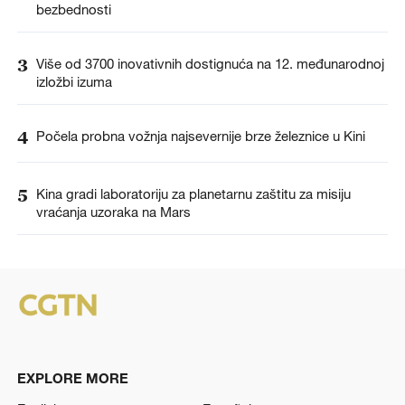
bezbednosti
3
Više od 3700 inovativnih dostignuća na 12. međunarodnoj
izložbi izuma
4
Počela probna vožnja najsevernije brze železnice u Kini
5
Kina gradi laboratoriju za planetarnu zaštitu za misiju
vraćanja uzoraka na Mars
EXPLORE MORE