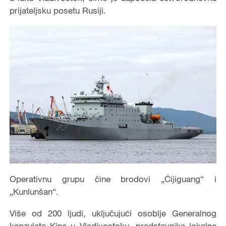
prijateljsku posetu Rusiji.
Operativnu grupu čine brodovi „Ćijiguang“ i
„Kunlunšan“.
Više od 200 ljudi, uključujući osoblje Generalnog
konzulata Kine u Vladivostoku, predstavnike lokalne