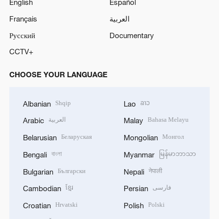
English
Español
Français
العربية
Русский
Documentary
CCTV+
CHOOSE YOUR LANGUAGE
Shqip
ລາວ
Albanian
Lao
العربية
Bahasa Melayu
Arabic
Malay
Беларуская
Монгол
Belarusian
Mongolian
বাংলা
မြန်မာဘာသာ
Bengali
Myanmar
Български
नेपाली
Bulgarian
Nepali
ខ្មែរ
فارسی
Cambodian
Persian
Hrvatski
Polski
Croatian
Polish