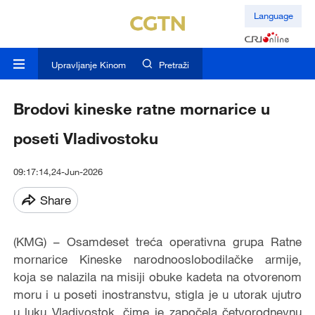
Language
Upravljanje Kinom
Pretraži
Brodovi kineske ratne mornarice u
poseti Vladivostoku
09:17:14,24-Jun-2026
Share
(KMG) – Osamdeset treća operativna grupa Ratne
mornarice Kineske narodnooslobodilačke armije,
koja se nalazila na misiji obuke kadeta na otvorenom
moru i u poseti inostranstvu, stigla je u utorak ujutro
u luku Vladivostok, čime je započela četvorodnevnu