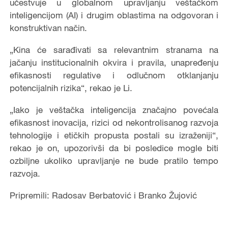
učestvuje u globalnom upravljanju veštačkom
inteligencijom (AI) i drugim oblastima na odgovoran i
konstruktivan način.
„Kina će sarađivati sa relevantnim stranama na
jačanju institucionalnih okvira i pravila, unapređenju
efikasnosti regulative i odlučnom otklanjanju
potencijalnih rizika“, rekao je Li.
„Iako je veštačka inteligencija značajno povećala
efikasnost inovacija, rizici od nekontrolisanog razvoja
tehnologije i etičkih propusta postali su izraženiji“,
rekao je on, upozorivši da bi posledice mogle biti
ozbiljne ukoliko upravljanje ne bude pratilo tempo
razvoja.
Pripremili: Radosav Berbatović i Branko Žujović