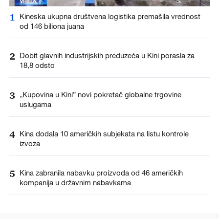
1
Kineska ukupna društvena logistika premašila vrednost
od 146 biliona juana
2
Dobit glavnih industrijskih preduzeća u Kini porasla za
18,8 odsto
3
„Kupovina u Kini” novi pokretač globalne trgovine
uslugama
4
Kina dodala 10 američkih subjekata na listu kontrole
izvoza
5
Kina zabranila nabavku proizvoda od 46 američkih
kompanija u državnim nabavkama