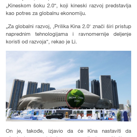
„Kineskom šoku 2.0“, koji kineski razvoj predstavlja
kao potres za globalnu ekonomiju.
„Za globalni razvoj, ‚Prilika Kina 2.0‘ znači širi pristup
naprednim tehnologijama i ravnomernije deljenje
koristi od razvoja“, rekao je Li.
On je, takođe, izjavio da će Kina nastaviti da