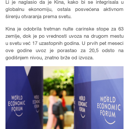
Li je naglasio da je Kina, kako bi se integrisala u
globalnu ekonomiju, ostala posvećena aktivnom
širenju otvaranja prema svetu.
Kina je odobrila tretman nulte carinske stope za 63
zemlje, dok je po vrednosti uvoza na drugom mestu
u svetu već 17 uzastopnih godina. U prvih pet meseci
ove godine uvoz je porastao za 20,5 odsto na
godišnjem nivou, znatno brže od izvoza.