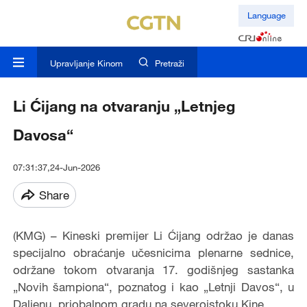
Language
Upravljanje Kinom
Pretraži
Li Ćijang na otvaranju „Letnjeg
Davosa“
07:31:37,24-Jun-2026
Share
(KMG) – Kineski premijer Li Ćijang održao je danas
specijalno obraćanje učesnicima plenarne sednice,
održane tokom otvaranja 17. godišnjeg sastanka
„Novih šampiona“, poznatog i kao „Letnji Davos“, u
Daljenu, priobalnom gradu na severoistoku Kine.