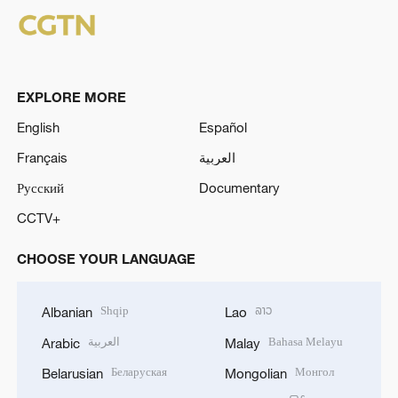
EXPLORE MORE
English
Español
Français
العربية
Русский
Documentary
CCTV+
CHOOSE YOUR LANGUAGE
Shqip
ລາວ
Albanian
Lao
العربية
Bahasa Melayu
Arabic
Malay
Беларуская
Монгол
Belarusian
Mongolian