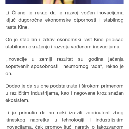
Li Ćijang je rekao da je razvoj vođen inovacijama
ključ dugoročne ekonomske otpornosti i stabilnog
rasta Kine.
On je stabilan i zdrav ekonomski rast Kine pripisao
stabilnom okruženju i razvoju vođenom inovacijama.
„Inovacije u zemlji rezultat su godina jačanja
sopstvenih sposobnosti i neumornog rada“, rekao je
on.
Dodao je da su one podstaknute i širokom primenom
u različitim industrijama, kao i negovane kroz snažan
ekosistem.
Li je primetio da su neki izrazili zabrinutost zbog
kineskog napretka u tehnologiji i industrijskim
inovacijama, čak promovišući narativ o takozvanom