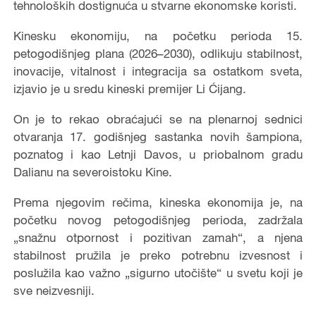
tehnoloških dostignuća u stvarne ekonomske koristi.
Kinesku ekonomiju, na početku perioda 15.
petogodišnjeg plana (2026–2030), odlikuju stabilnost,
inovacije, vitalnost i integracija sa ostatkom sveta,
izjavio je u sredu kineski premijer Li Ćijang.
On je to rekao obraćajući se na plenarnoj sednici
otvaranja 17. godišnjeg sastanka novih šampiona,
poznatog i kao Letnji Davos, u priobalnom gradu
Dalianu na severoistoku Kine.
Prema njegovim rečima, kineska ekonomija je, na
početku novog petogodišnjeg perioda, zadržala
„snažnu otpornost i pozitivan zamah“, a njena
stabilnost pružila je preko potrebnu izvesnost i
poslužila kao važno „sigurno utočište“ u svetu koji je
sve neizvesniji.