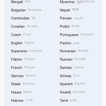
বাংলা
မြန်မာဘာသာ
Bengali
Myanmar
Български
नेपाली
Bulgarian
Nepali
ខ្មែរ
فارسی
Cambodian
Persian
Hrvatski
Polski
Croatian
Polish
Český
Português
Czech
Portuguese
English
پښتو
English
Pashto
Esperanto
Română
Esperanto
Romanian
Filipino
Русский
Filipino
Russian
Français
Српски
French
Serbian
Deutsch
සිංහල
German
Sinhala
Ελληνικά
Español
Greek
Spanish
Hausa
Kiswahili
Hausa
Swahili
עברית
தமிழ்
Hebrew
Tamil