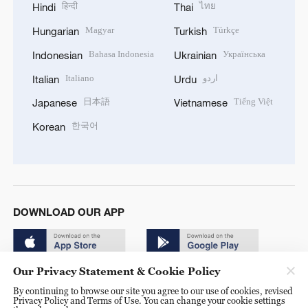
हिन्दी
ไทย
Hindi
Thai
Magyar
Türkçe
Hungarian
Turkish
Bahasa Indonesia
Українська
Indonesian
Ukrainian
Italiano
اردو
Italian
Urdu
日本語
Tiếng Việt
Japanese
Vietnamese
한국어
Korean
DOWNLOAD OUR APP
Our Privacy Statement & Cookie Policy
By continuing to browse our site you agree to our use of cookies, revised
Privacy Policy and Terms of Use. You can change your cookie settings