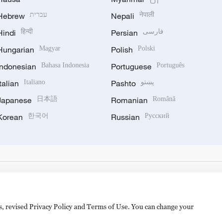
Hebrew
עברית
Nepali
नेपाली
Hindi
हिन्दी
Persian
فارسی
Hungarian
Magyar
Polish
Polski
Indonesian
Bahasa Indonesia
Portuguese
Português
Italian
Italiano
Pashto
پښتو
Japanese
日本語
Romanian
Română
Korean
한국어
Russian
Русский
es, revised Privacy Policy and Terms of Use. You can change your