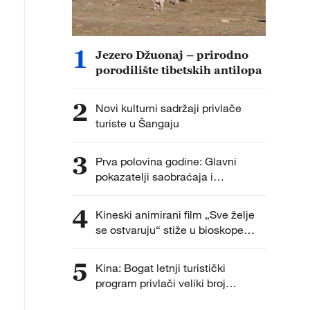
1
Jezero Džuonaj – prirodno
porodilište tibetskih antilopa
2
Novi kulturni sadržaji privlače
turiste u Šangaju
3
Prva polovina godine: Glavni
pokazatelji saobraćaja i
transporta u Kini zadržali rast
4
Kineski animirani film „Sve želje
se ostvaruju“ stiže u bioskope
širom sveta
5
Kina: Bogat letnji turistički
program privlači veliki broj
posetilaca