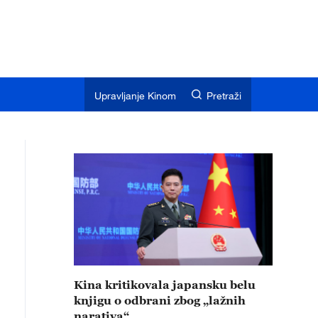
Upravljanje Kinom
Pretraži
Kina kritikovala japansku belu
knjigu o odbrani zbog „lažnih
narativa“