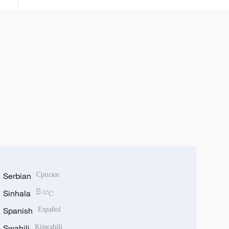
Serbian
Српски
Sinhala
සිංහල
Spanish
Español
Swahili
Kiswahili