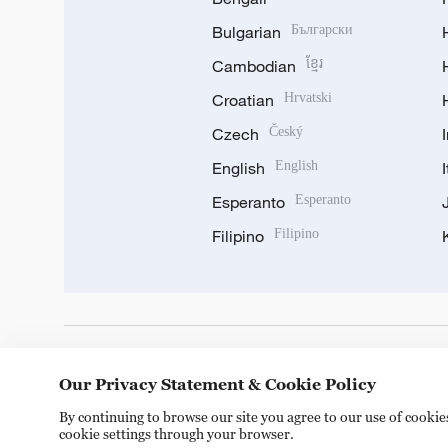
Bulgarian
Български
Cambodian
ខ្មែរ
Croatian
Hrvatski
Czech
Český
English
English
Esperanto
Esperanto
Filipino
Filipino
DOWNLOAD OUR APP
Our Privacy Statement & Cookie Policy
By continuing to browse our site you agree to our use of cooki
cookie settings through your browser.