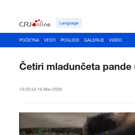
Language
POČETNA
VESTI
POGLEDI
GALERIJE
VIDEO
Četiri mladunčeta pande 
10:05:54,10-Mar-2026