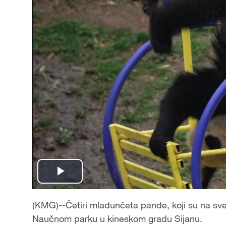
Play
Video
(KMG)--Četiri mladunčeta pande, koji su na svet
Naučnom parku u kineskom gradu Sijanu.