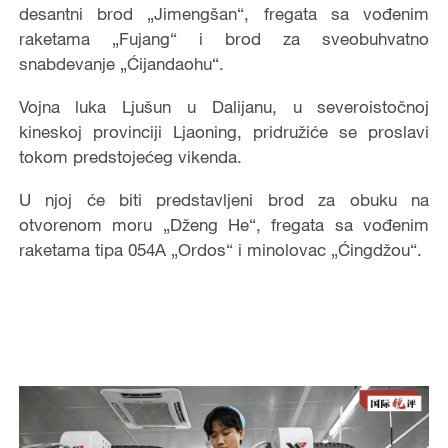
desantni brod „Jimengšan“, fregata sa vođenim
raketama „Fujang“ i brod za sveobuhvatno
snabdevanje „Ćijandaohu“.
Vojna luka Ljušun u Dalijanu, u severoistočnoj
kineskoj provinciji Ljaoning, pridružiće se proslavi
tokom predstojećeg vikenda.
U njoj će biti predstavljeni brod za obuku na
otvorenom moru „Dženg He“, fregata sa vođenim
raketama tipa 054A „Ordos“ i minolovac „Ćingdžou“.