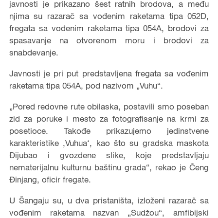
javnosti je prikazano šest ratnih brodova, a među
njima su razarač sa vođenim raketama tipa 052D,
fregata sa vođenim raketama tipa 054A, brodovi za
spasavanje na otvorenom moru i brodovi za
snabdevanje.
Javnosti je pri put predstavljena fregata sa vođenim
raketama tipa 054A, pod nazivom „Vuhu“.
„Pored redovne rute obilaska, postavili smo poseban
zid za poruke i mesto za fotografisanje na krmi za
posetioce. Takođe prikazujemo jedinstvene
karakteristike ‚Vuhua‘, kao što su gradska maskota
Đijubao i gvozdene slike, koje predstavljaju
nematerijalnu kulturnu baštinu grada“, rekao je Čeng
Đinjang, oficir fregate.
U Šangaju su, u dva pristaništa, izloženi razarač sa
vođenim raketama nazvan „Sudžou“, amfibijski