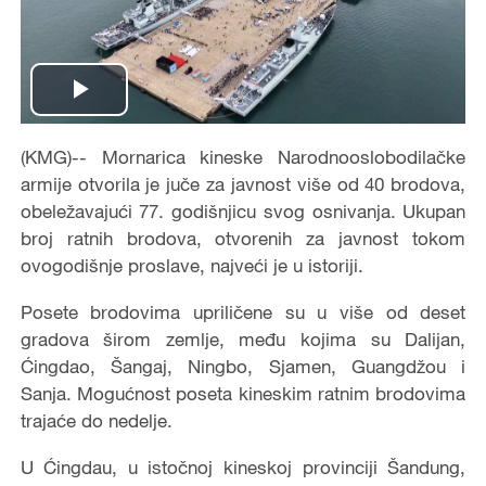
Play
Video
(KMG)-- Mornarica kineske Narodnooslobodilačke
armije otvorila je juče za javnost više od 40 brodova,
obeležavajući 77. godišnjicu svog osnivanja. Ukupan
broj ratnih brodova, otvorenih za javnost tokom
ovogodišnje proslave, najveći je u istoriji.
Posete brodovima upriličene su u više od deset
gradova širom zemlje, među kojima su Dalijan,
Ćingdao, Šangaj, Ningbo, Sjamen, Guangdžou i
Sanja. Mogućnost poseta kineskim ratnim brodovima
trajaće do nedelje.
U Ćingdau, u istočnoj kineskoj provinciji Šandung,