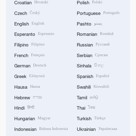
Hrvatski
Polski
Croatian
Polish
Český
Português
Czech
Portuguese
English
پښتو
English
Pashto
Esperanto
Română
Esperanto
Romanian
Filipino
Русский
Filipino
Russian
Français
Српски
French
Serbian
Deutsch
සිංහල
German
Sinhala
Ελληνικά
Español
Greek
Spanish
Hausa
Kiswahili
Hausa
Swahili
עברית
தமிழ்
Hebrew
Tamil
हिन्दी
ไทย
Hindi
Thai
Magyar
Türkçe
Hungarian
Turkish
Bahasa Indonesia
Українська
Indonesian
Ukrainian