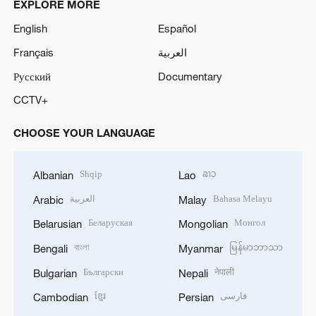
EXPLORE MORE
English
Español
Français
العربية
Русский
Documentary
CCTV+
CHOOSE YOUR LANGUAGE
Shqip
ລາວ
Albanian
Lao
العربية
Bahasa Melayu
Arabic
Malay
Беларуская
Монгол
Belarusian
Mongolian
বাংলা
မြန်မာဘာသာ
Bengali
Myanmar
Български
नेपाली
Bulgarian
Nepali
ខ្មែរ
فارسی
Cambodian
Persian