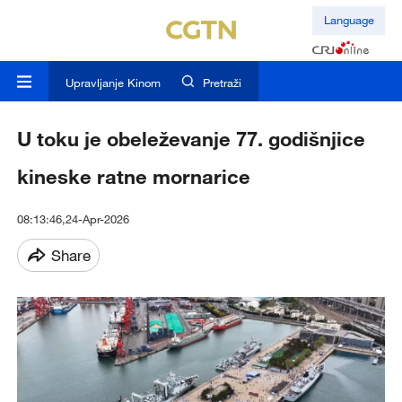
Language
Upravljanje Kinom
Pretraži
U toku je obeleževanje 77. godišnjice
kineske ratne mornarice
08:13:46,24-Apr-2026
Share