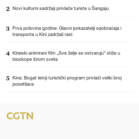
2
Novi kulturni sadržaji privlače turiste u Šangaju
3
Prva polovina godine: Glavni pokazatelji saobraćaja i
transporta u Kini zadržali rast
4
Kineski animirani film „Sve želje se ostvaruju“ stiže u
bioskope širom sveta
5
Kina: Bogat letnji turistički program privlači veliki broj
posetilaca