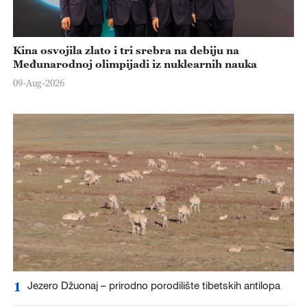
Kina osvojila zlato i tri srebra na debiju na
Međunarodnoj olimpijadi iz nuklearnih nauka
09-Aug-2026
1
Jezero Džuonaj – prirodno porodilište tibetskih antilopa