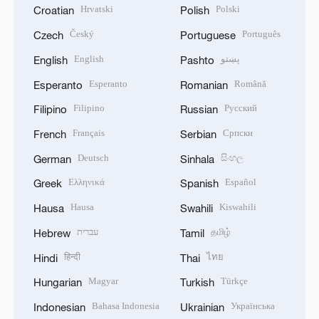
Hrvatski
Polski
Croatian
Polish
Český
Português
Czech
Portuguese
English
پښتو
English
Pashto
Esperanto
Română
Esperanto
Romanian
Filipino
Русский
Filipino
Russian
Français
Српски
French
Serbian
Deutsch
සිංහල
German
Sinhala
Ελληνικά
Español
Greek
Spanish
Hausa
Kiswahili
Hausa
Swahili
עברית
தமிழ்
Hebrew
Tamil
हिन्दी
ไทย
Hindi
Thai
Magyar
Türkçe
Hungarian
Turkish
Bahasa Indonesia
Українська
Indonesian
Ukrainian