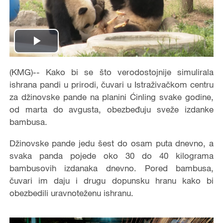
Play
Video
(KMG)-- Kako bi se što verodostojnije simulirala
ishrana pandi u prirodi, čuvari u Istraživačkom centru
za džinovske pande na planini Ćinling svake godine,
od marta do avgusta, obezbeđuju sveže izdanke
bambusa.
Džinovske pande jedu šest do osam puta dnevno, a
svaka panda pojede oko 30 do 40 kilograma
bambusovih izdanaka dnevno. Pored bambusa,
čuvari im daju i drugu dopunsku hranu kako bi
obezbedili uravnoteženu ishranu.