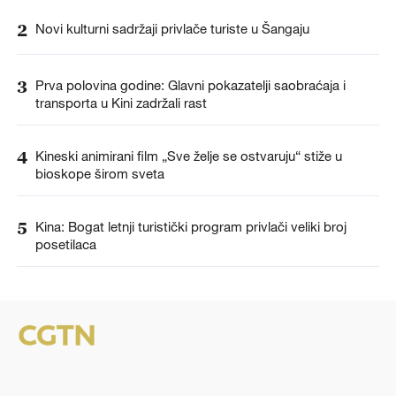
2
Novi kulturni sadržaji privlače turiste u Šangaju
3
Prva polovina godine: Glavni pokazatelji saobraćaja i
transporta u Kini zadržali rast
4
Kineski animirani film „Sve želje se ostvaruju“ stiže u
bioskope širom sveta
5
Kina: Bogat letnji turistički program privlači veliki broj
posetilaca