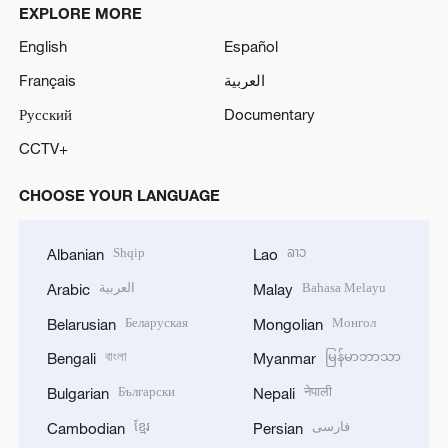
EXPLORE MORE
English
Español
Français
العربية
Русский
Documentary
CCTV+
CHOOSE YOUR LANGUAGE
Shqip
ລາວ
Albanian
Lao
العربية
Bahasa Melayu
Arabic
Malay
Беларуская
Монгол
Belarusian
Mongolian
বাংলা
မြန်မာဘာသာ
Bengali
Myanmar
Български
नेपाली
Bulgarian
Nepali
ខ្មែរ
فارسی
Cambodian
Persian