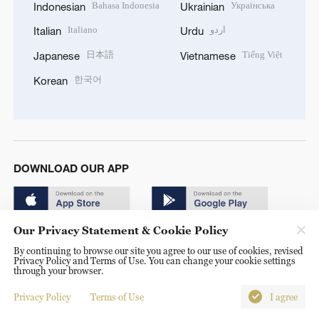
Bahasa Indonesia
Українська
Indonesian
Ukrainian
Italiano
اردو
Italian
Urdu
日本語
Tiếng Việt
Japanese
Vietnamese
한국어
Korean
DOWNLOAD OUR APP
Our Privacy Statement & Cookie Policy
By continuing to browse our site you agree to our use of cookies, revised
Privacy Policy and Terms of Use. You can change your cookie settings
through your browser.
© China Radio International.CRI. All Rights Reserved. 16A
Shijingshan Road, Beijing, China. 100040
Privacy Policy
Terms of Use
I agree