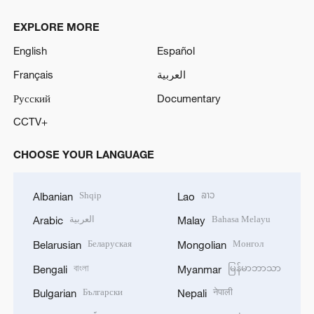
EXPLORE MORE
English
Español
Français
العربية
Русский
Documentary
CCTV+
CHOOSE YOUR LANGUAGE
Shqip
ລາວ
Albanian
Lao
العربية
Bahasa Melayu
Arabic
Malay
Беларуская
Монгол
Belarusian
Mongolian
বাংলা
မြန်မာဘာသာ
Bengali
Myanmar
Български
नेपाली
Bulgarian
Nepali