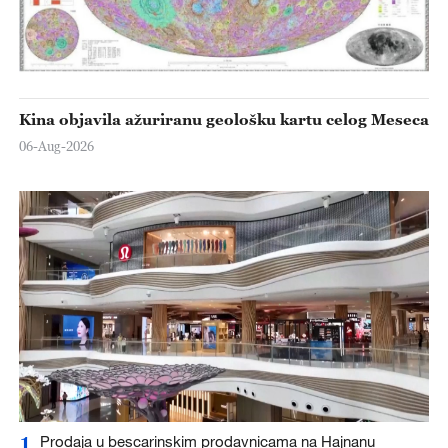
Kina objavila ažuriranu geološku kartu celog Meseca
06-Aug-2026
1
Prodaja u bescarinskim prodavnicama na Hajnanu