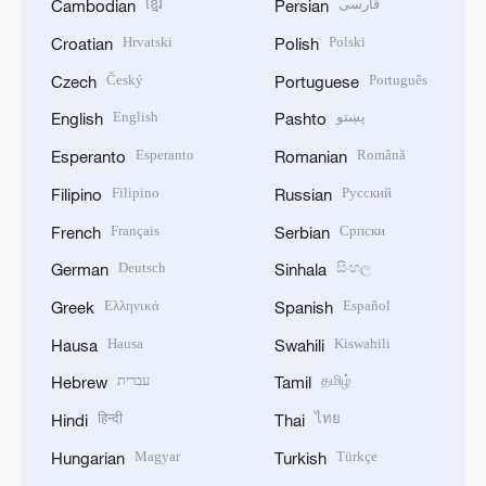
ខ្មែរ
فارسی
Cambodian
Persian
Hrvatski
Polski
Croatian
Polish
Český
Português
Czech
Portuguese
English
پښتو
English
Pashto
Esperanto
Română
Esperanto
Romanian
Filipino
Русский
Filipino
Russian
Français
Српски
French
Serbian
Deutsch
සිංහල
German
Sinhala
Ελληνικά
Español
Greek
Spanish
Hausa
Kiswahili
Hausa
Swahili
עברית
தமிழ்
Hebrew
Tamil
हिन्दी
ไทย
Hindi
Thai
Magyar
Türkçe
Hungarian
Turkish