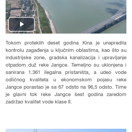
Play
Video
Tokom proteklih deset godina Kina je unapredila
kontrolu zagađenja u ključnim oblastima, kao što su
industrijske zone, gradska kanalizacija i upravljanje
otpadom duž reke Jangce. Temeljno su uklonjena i
sanirana 1.361 ilegalna pristaništa, a udeo vode
odličnog kvaliteta u ekonomskom pojasu reke
Jangce porastao je sa 67 odsto na 96,5 odsto. Time
je glavni tok reke Jangce šest godina zaredom
zadržao kvalitet vode klase II.