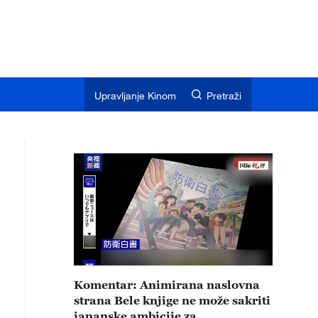
Upravljanje Kinom
Pretraži
Komentar: Animirana naslovna
strana Bele knjige ne može sakriti
japanske ambicije za