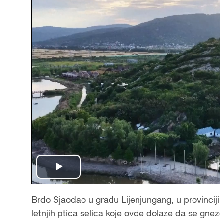
Play
Video
Brdo Sjaodao u gradu Lijenjungang, u provinciji
letnjih ptica selica koje ovde dolaze da se gne