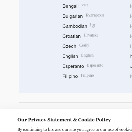
Bengali
বাংলা
Bulgarian
Български
Cambodian
ខ្មែរ
Croatian
Hrvatski
Czech
Český
English
English
Esperanto
Esperanto
Filipino
Filipino
DOWNLOAD OUR APP
Our Privacy Statement & Cookie Policy
By continuing to browse our site you agree to our use of cooki