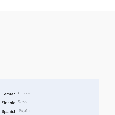
gradnja osvajaju svet
Serbian
Српски
Sinhala
සිංහල
Spanish
Español