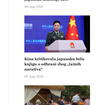
„remilitarizacijom“
06-Aug-2026
Kina kritikovala japansku belu
knjigu o odbrani zbog „lažnih
narativa“
05-Aug-2026