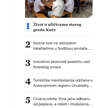
1
Život u uličicama starog
grada Kuče
2
Noćne ture na istorijskim
lokalitetima u Sudžouu privlače
turiste jedinstvenim doživljajima i
slikovitim prizorima
3
Inovativni proizvodi podstiču rast
kineskog izvoza
4
Turistička manifestacija održana u
Autonomnom regionu Unutrašnja
Mongolija
5
Crvena orbita: Kina jača odbranu
od poplava, a roboti i modularna