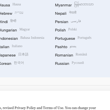
Hausa
Hausa
Myanmar
မြန်မာဘာသာ
Hebrew
עברית
Nepali
नेपाली
Hindi
हिन्दी
Persian
فارسی
Hungarian
Magyar
Polish
Polski
Indonesian
Bahasa Indonesia
Portuguese
Português
Italian
Italiano
Pashto
پښتو
Japanese
日本語
Romanian
Română
Korean
한국어
Russian
Русский
es, revised Privacy Policy and Terms of Use. You can change your