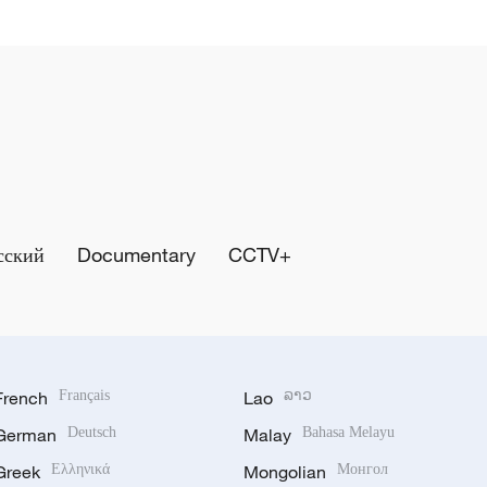
сский
Documentary
CCTV+
French
Français
Lao
ລາວ
German
Deutsch
Malay
Bahasa Melayu
Greek
Ελληνικά
Mongolian
Монгол