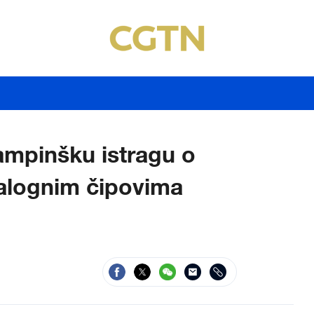
dampinšku istragu o
alognim čipovima