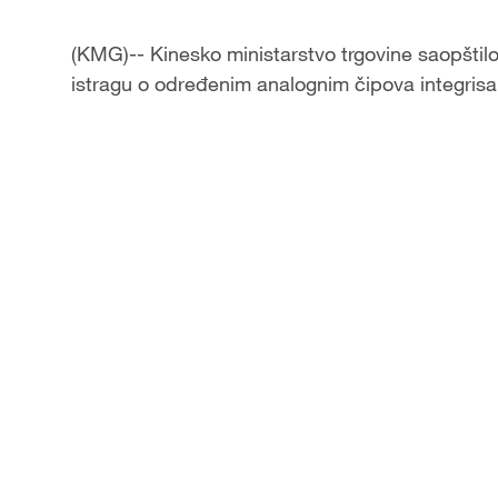
(KMG)-- Kinesko ministarstvo trgovine saopštil
istragu o određenim analognim čipova integrisan