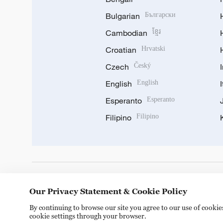
Bulgarian
Български
Cambodian
ខ្មែរ
Croatian
Hrvatski
Czech
Český
English
English
Esperanto
Esperanto
Filipino
Filipino
DOWNLOAD OUR APP
Our Privacy Statement & Cookie Policy
By continuing to browse our site you agree to our use of cooki
cookie settings through your browser.