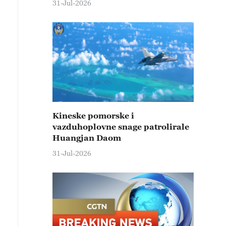
31-Jul-2026
Kineske pomorske i
vazduhoplovne snage patrolirale
Huangjan Daom
31-Jul-2026