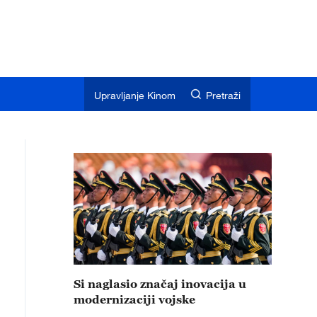
Upravljanje Kinom
Pretraži
Si naglasio značaj inovacija u
modernizaciji vojske