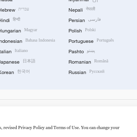
Hebrew
עברית
Nepali
नेपाली
Hindi
हिन्दी
Persian
فارسی
Hungarian
Magyar
Polish
Polski
Indonesian
Bahasa Indonesia
Portuguese
Português
Italian
Italiano
Pashto
پښتو
Japanese
日本語
Romanian
Română
Korean
한국어
Russian
Русский
es, revised Privacy Policy and Terms of Use. You can change your