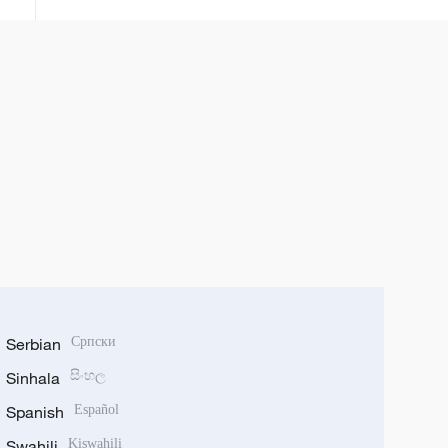
sportistima i pružila im priliku da
se takmiče pod ruskom zastavom
i himnom. Pored toga, Federacija
funkcionalnog fitnesa dobila je
pravo da održava međunarodna
takmičenja u Rusiji.
Serbian
Српски
Sinhala
සිංහල
Spanish
Español
Swahili
Kiswahili