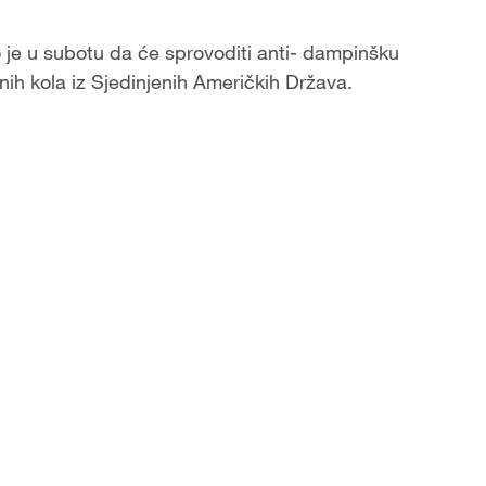
o je u subotu da će sprovoditi anti- dampinšku
ih kola iz Sjedinjenih Američkih Država.