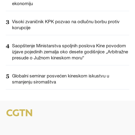
ekonomiju
3
Visoki zvaničnik KPK pozvao na odlučnu borbu protiv
korupcije
4
Saopštenje Ministarstva spoljnih poslova Kine povodom
izjave pojedinih zemalja oko desete godišnjice „Arbitražne
presude o Južnom kineskom moru“
5
Globalni seminar posvećen kineskom iskustvu u
smanjenju siromaštva