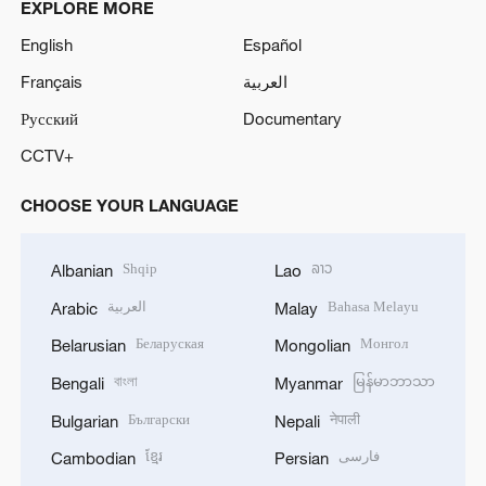
EXPLORE MORE
English
Español
Français
العربية
Русский
Documentary
CCTV+
CHOOSE YOUR LANGUAGE
Shqip
ລາວ
Albanian
Lao
العربية
Bahasa Melayu
Arabic
Malay
Беларуская
Монгол
Belarusian
Mongolian
বাংলা
မြန်မာဘာသာ
Bengali
Myanmar
Български
नेपाली
Bulgarian
Nepali
ខ្មែរ
فارسی
Cambodian
Persian