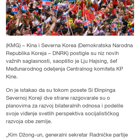
(KMG) – Kina i Severna Korea (Demokratska Narodna
Republika Koreja – DNRK) postigle su niz novih
važnih saglasnosti, saopštio je Lju Hajsing, šef
Međunarodnog odeljenja Centralnog komiteta KP
Kine.
On je istakao da su tokom posete Si Đinpinga
Severnoj Koreji dve strane razgovarale su o
planovima za razvoj bilateralnih odnosa i podelile
svoje viđenje svetlih perspektiva socijalističkog
razvoja obe zemlje.
„Kim Džong-un, generalni sekretar Radničke partije