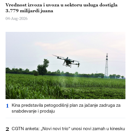
Vrednost izvoza i uvoza u sektoru usluga dostigla
3.779 milijardi juana
04-Aug-2026
1
Kina predstavila petogodišnji plan za jačanje zadruga za
snabdevanje i prodaju
2
CGTN anketa: „Novi novi trio“ unosi novi zamah u kinesku