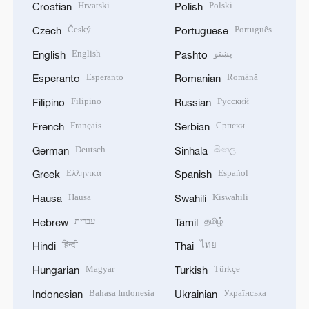
Hrvatski
Polski
Croatian
Polish
Český
Português
Czech
Portuguese
English
پښتو
English
Pashto
Esperanto
Română
Esperanto
Romanian
Filipino
Русский
Filipino
Russian
Français
Српски
French
Serbian
Deutsch
සිංහල
German
Sinhala
Ελληνικά
Español
Greek
Spanish
Hausa
Kiswahili
Hausa
Swahili
עברית
தமிழ்
Hebrew
Tamil
हिन्दी
ไทย
Hindi
Thai
Magyar
Türkçe
Hungarian
Turkish
Bahasa Indonesia
Українська
Indonesian
Ukrainian