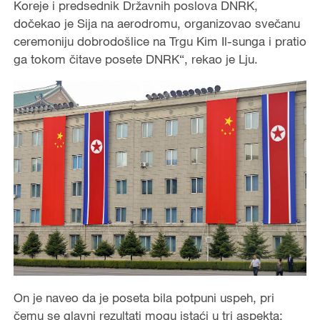
Koreje i predsednik Državnih poslova DNRK,
dočekao je Sija na aerodromu, organizovao svečanu
ceremoniju dobrodošlice na Trgu Kim Il-sunga i pratio
ga tokom čitave posete DNRK“, rekao je Lju.
On je naveo da je poseta bila potpuni uspeh, pri
čemu se glavni rezultati mogu istaći u tri aspekta: