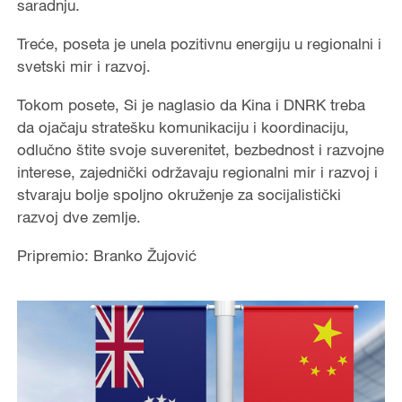
saradnju.
Treće, poseta je unela pozitivnu energiju u regionalni i
svetski mir i razvoj.
Tokom posete, Si je naglasio da Kina i DNRK treba
da ojačaju stratešku komunikaciju i koordinaciju,
odlučno štite svoje suverenitet, bezbednost i razvojne
interese, zajednički održavaju regionalni mir i razvoj i
stvaraju bolje spoljno okruženje za socijalistički
razvoj dve zemlje.
Pripremio: Branko Žujović