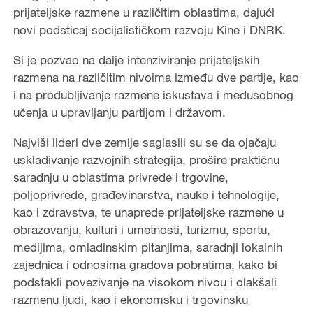
prijateljske razmene u različitim oblastima, dajući
novi podsticaj socijalističkom razvoju Kine i DNRK.
Si je pozvao na dalje intenziviranje prijateljskih
razmena na različitim nivoima između dve partije, kao
i na produbljivanje razmene iskustava i međusobnog
učenja u upravljanju partijom i državom.
Najviši lideri dve zemlje saglasili su se da ojačaju
usklađivanje razvojnih strategija, prošire praktičnu
saradnju u oblastima privrede i trgovine,
poljoprivrede, građevinarstva, nauke i tehnologije,
kao i zdravstva, te unaprede prijateljske razmene u
obrazovanju, kulturi i umetnosti, turizmu, sportu,
medijima, omladinskim pitanjima, saradnji lokalnih
zajednica i odnosima gradova pobratima, kako bi
podstakli povezivanje na visokom nivou i olakšali
razmenu ljudi, kao i ekonomsku i trgovinsku