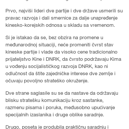
Prvo, najviši lideri dve partije i dve države usmerili su
pravac razvoja i dali smernice za dalje unapređenje
kinesko-korejskih odnosa u skladu sa vremenom.
Si je istakao da se, bez obzira na promene u
međunarodnoj situaciji, neće promeniti čvrst stav
kineske partije i vlade da visoko cene tradicionalno
prijateljstvo Kine i DNRK, da čvrsto podržavaju Kima
u vođenju socijalističkog razvoja DNRK, kao ni
odlučnost da štite zajedničke interese dve zemlje i
očuvaju povoljno strateško okruženje.
Dve strane saglasile su se da nastave da održavaju
blisku stratešku komunikaciju kroz sastanke,
razmenu pisama i poruka, međusobno upućivanje
specijalnih izaslanika i druge oblike saradnje.
Drugo, poseta je produbila praktičnu saradnju i