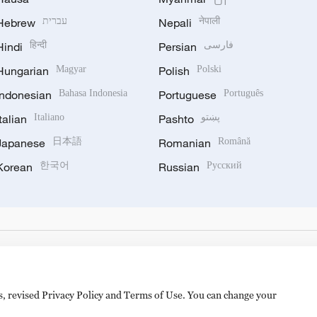
Hebrew
עברית
Nepali
नेपाली
Hindi
हिन्दी
Persian
فارسی
Hungarian
Magyar
Polish
Polski
Indonesian
Bahasa Indonesia
Portuguese
Português
Italian
Italiano
Pashto
پښتو
Japanese
日本語
Romanian
Română
Korean
한국어
Russian
Русский
es, revised Privacy Policy and Terms of Use. You can change your