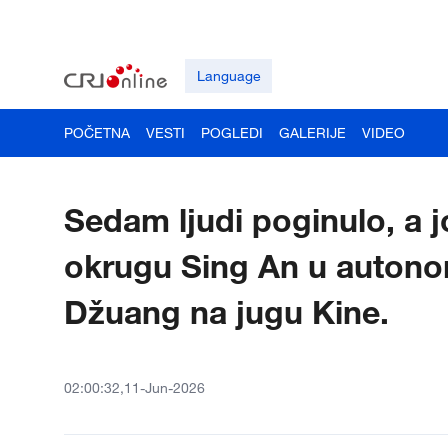
Language
POČETNA
VESTI
POGLEDI
GALERIJE
VIDEO
Sedam ljudi poginulo, a j
okrugu Sing An u autono
Džuang na jugu Kine.
02:00:32,11-Jun-2026