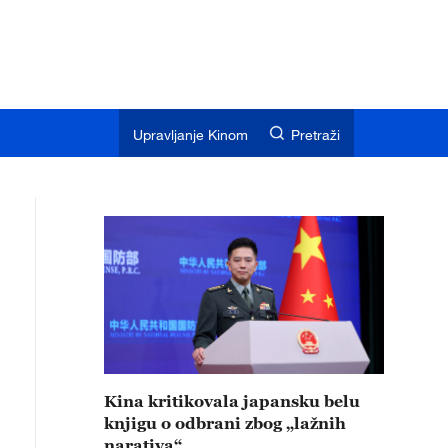
Upravljanje Kinom
Pretraži
Kina kritikovala japansku belu
knjigu o odbrani zbog „lažnih
narativa“