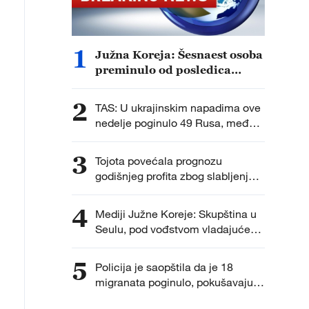
1
Južna Koreja: Šesnaest osoba
preminulo od posledica
velikih vrućina ovog leta.
2
TAS: U ukrajinskim napadima ove
nedelje poginulo 49 Rusa, među
njima četvoro dece.
3
Tojota povećala prognozu
godišnjeg profita zbog slabljenja
jena.
4
Mediji Južne Koreje: Skupština u
Seulu, pod vođstvom vladajuće
partije, razmatra Predlog zakona o
potpunom ukidanju ovlašćenja
5
Policija je saopštila da je 18
prokurora za sprovođenje
migranata poginulo, pokušavajući
dodatnih istraga.
da pređu iz Maroka do španske