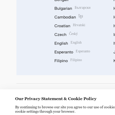
Bulgarian
Български
Cambodian
ខ្មែរ
Croatian
Hrvatski
Czech
Český
English
English
Esperanto
Esperanto
Filipino
Filipino
DOWNLOAD OUR APP
Our Privacy Statement & Cookie Policy
By continuing to browse our site you agree to our use of cooki
cookie settings through your browser.