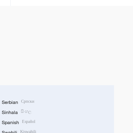
Seute.
Serbian
Српски
Sinhala
සිංහල
Spanish
Español
Swahili
Kiswahili