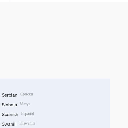
Serbian
Српски
Sinhala
සිංහල
Spanish
Español
Swahili
Kiswahili