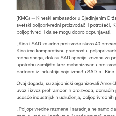
(KMG) -- Kineski ambasador u Sjedinjenim Drža
svetski poljoprivredni proizvođači i potrošači, 
poljoprivredi i da se mogu dobro dopunjavati.
„Kina i SAD zajedno proizvode skoro 40 procena
Kina ima komparativnu prednost u poljoprivredn
radne snage, dok su SAD specijalizovane za pol
upotrebu zemljišta kroz mehanizovanu proizvodn
partnera iz industrije soje između SAD-a i Kine
Ovaj događaj su zajednički organizovali Američk
uvoz i izvoz prehrambenih proizvoda, domaćih 
učešće industrijskih udruženja, poljoprivrednih
„Poljoprivredne razmene i saradnja ne samo da 
zemlje, već su i naduvale '' vreće novca'' amer