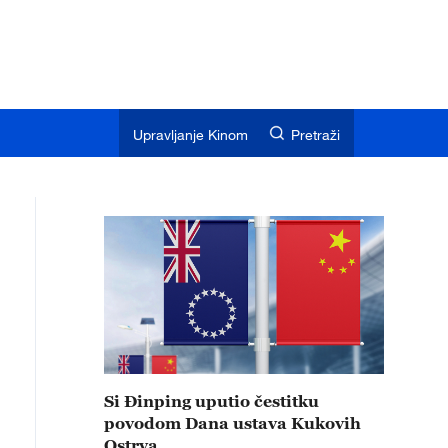
Upravljanje Kinom
Pretraži
Si Đinping uputio čestitku
povodom Dana ustava Kukovih
Ostrva