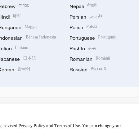
Hebrew
עברית
Nepali
नेपाली
Hindi
हिन्दी
Persian
فارسی
Hungarian
Magyar
Polish
Polski
Indonesian
Bahasa Indonesia
Portuguese
Português
Italian
Italiano
Pashto
پښتو
Japanese
日本語
Romanian
Română
Korean
한국어
Russian
Русский
es, revised Privacy Policy and Terms of Use. You can change your