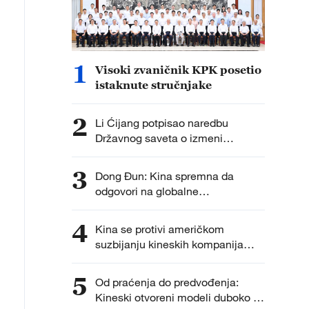
1
Visoki zvaničnik KPK posetio
istaknute stručnjake
2
Li Ćijang potpisao naredbu
Državnog saveta o izmeni
„Propisa o zaštiti dizajna
integrisanih kola“
3
Dong Đun: Kina spremna da
odgovori na globalne
bezbednosne izazove
4
Kina se protivi američkom
suzbijanju kineskih kompanija
zbog takozvanog „sprečavanja
prinudnog rada“
5
Od praćenja do predvođenja:
Kineski otvoreni modeli duboko se