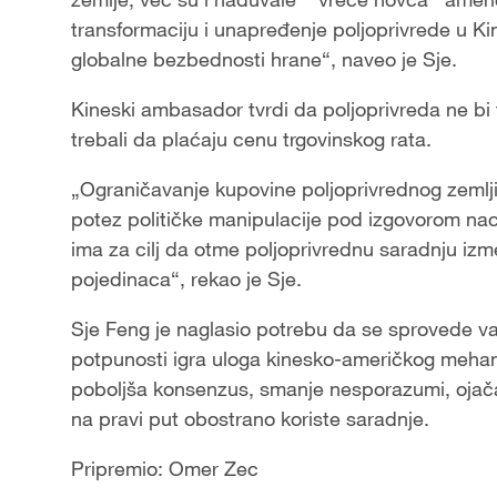
transformaciju i unapređenje poljoprivrede u Kin
globalne bezbednosti hrane“, naveo je Sje.
Kineski ambasador tvrdi da poljoprivreda ne bi 
trebali da plaćaju cenu trgovinskog rata.
„Ograničavanje kupovine poljoprivrednog zemlji
potez političke manipulacije pod izgovorom na
ima za cilj da otme poljoprivrednu saradnju i
pojedinaca“, rekao je Sje.
Sje Feng je naglasio potrebu da se sprovede v
potpunosti igra uloga kinesko-američkog mehan
poboljša konsenzus, smanje nesporazumi, ojača
na pravi put obostrano koriste saradnje.
Pripremio: Omer Zec