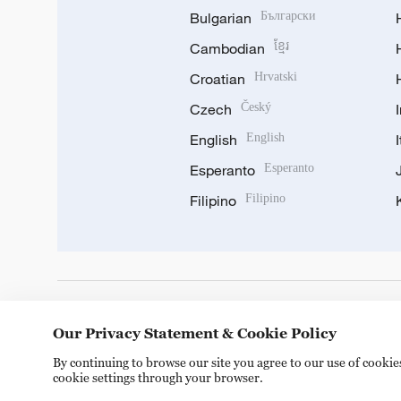
Bulgarian
Български
Cambodian
ខ្មែរ
Croatian
Hrvatski
Czech
Český
English
English
Esperanto
Esperanto
Filipino
Filipino
DOWNLOAD OUR APP
Our Privacy Statement & Cookie Policy
By continuing to browse our site you agree to our use of cooki
cookie settings through your browser.