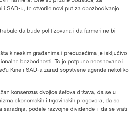
i i SAD-u, te otvorile novi put za obezbeđivanje
trebalo da bude politizovana i da farmeri ne bi
šta kineskim građanima i preduzećima je isključivo
cionalne bezbednosti. To je potpuno neosnovano i
zmeđu Kine i SAD-a zarad sopstvene agende nekoliko
ažan konsenzus dvojice šefova država, da se u
izma ekonomskih i trgovinskih pregovora, da se
 saradnja, podele razvojne dividende i da se vrati