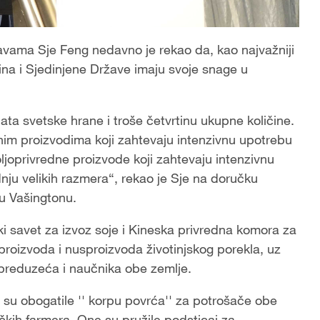
vama Sje Feng nedavno je rekao da, kao najvažniji
Kina i Sjedinjene Države imaju svoje snage u
ta svetske hrane i troše četvrtinu ukupne količine.
im proizvodima koji zahtevaju intenzivnu upotrebu
joprivredne proizvode koji zahtevaju intenzivnu
ju velikih razmera“, rekao je Sje na doručku
 u Vašingtonu.
i savet za izvoz soje i Kineska privredna komora za
proizvoda i nusproizvoda životinjskog porekla, uz
 preduzeća i naučnika obe zemlje.
su obogatile '' korpu povrća'' za potrošače obe
ičkih farmera. One su pružile podsticaj za