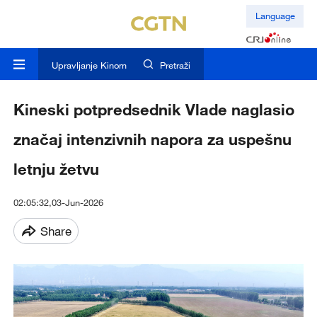
Language
Upravljanje Kinom
Pretraži
Kineski potpredsednik Vlade naglasio
značaj intenzivnih napora za uspešnu
letnju žetvu
02:05:32,03-Jun-2026
Share