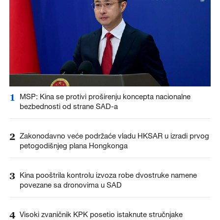
1
MSP: Kina se protivi proširenju koncepta nacionalne
bezbednosti od strane SAD-a
2
Zakonodavno veće podržaće vladu HKSAR u izradi prvog
petogodišnjeg plana Hongkonga
3
Kina pooštrila kontrolu izvoza robe dvostruke namene
povezane sa dronovima u SAD
4
Visoki zvaničnik KPK posetio istaknute stručnjake