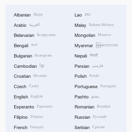
Shqip
ລາວ
Albanian
Lao
العربية
Bahasa Melayu
Arabic
Malay
Беларуская
Монгол
Belarusian
Mongolian
বাংলা
မြန်မာဘာသာ
Bengali
Myanmar
Български
नेपाली
Bulgarian
Nepali
ខ្មែរ
فارسی
Cambodian
Persian
Hrvatski
Polski
Croatian
Polish
Český
Português
Czech
Portuguese
English
پښتو
English
Pashto
Esperanto
Română
Esperanto
Romanian
Filipino
Русский
Filipino
Russian
Français
Српски
French
Serbian