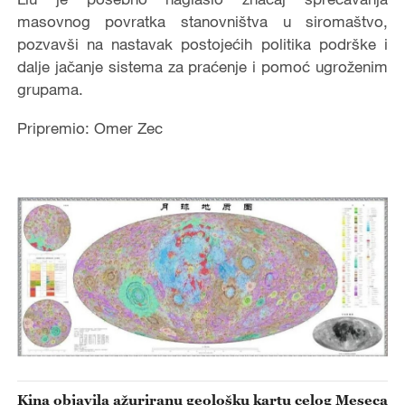
masovnog povratka stanovništva u siromaštvo,
pozvavši na nastavak postojećih politika podrške i
dalje jačanje sistema za praćenje i pomoć ugroženim
grupama.
Pripremio: Omer Zec
Kina objavila ažuriranu geološku kartu celog Meseca