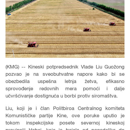
(KMG) -- Kineski potpredsednik Vlade Liu Guožong
pozvao je na sveobuhvatne napore kako bi se
obezbedila uspešna letnja žetva, efikasno
sprovođenje redovnih mera pomoći i dalje
učvršćivanje dostignuća u borbi protiv siromaštva.
Liu, koji je i član Politbiroa Centralnog komiteta
Komunističke partije Kine, ove poruke uputio je
tokom inspekcijske posete severnoj kineskoj
provinciji Hebej, koja je trajala od ponedeljka do