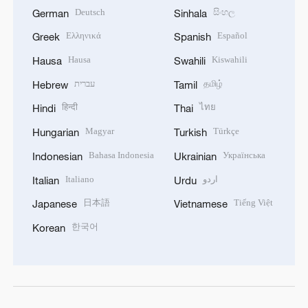
Deutsch
සිංහල
German
Sinhala
Ελληνικά
Español
Greek
Spanish
Hausa
Kiswahili
Hausa
Swahili
עברית
தமிழ்
Hebrew
Tamil
हिन्दी
ไทย
Hindi
Thai
Magyar
Türkçe
Hungarian
Turkish
Bahasa Indonesia
Українська
Indonesian
Ukrainian
Italiano
اردو
Italian
Urdu
日本語
Tiếng Việt
Japanese
Vietnamese
한국어
Korean