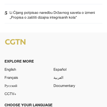
5
Li Ćijang potpisao naredbu Državnog saveta o izmeni
„Propisa o zaštiti dizajna integrisanih kola“
EXPLORE MORE
English
Español
Français
العربية
Русский
Documentary
CCTV+
CHOOSE YOUR LANGUAGE