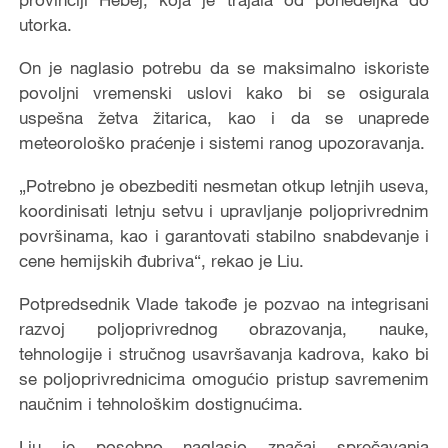
utorka.
On je naglasio potrebu da se maksimalno iskoriste
povoljni vremenski uslovi kako bi se osigurala
uspešna žetva žitarica, kao i da se unaprede
meteorološko praćenje i sistemi ranog upozoravanja.
„Potrebno je obezbediti nesmetan otkup letnjih useva,
koordinisati letnju setvu i upravljanje poljoprivrednim
površinama, kao i garantovati stabilno snabdevanje i
cene hemijskih đubriva“, rekao je Liu.
Potpredsednik Vlade takođe je pozvao na integrisani
razvoj poljoprivrednog obrazovanja, nauke,
tehnologije i stručnog usavršavanja kadrova, kako bi
se poljoprivrednicima omogućio pristup savremenim
naučnim i tehnološkim dostignućima.
Liu je posebno naglasio značaj sprečavanja