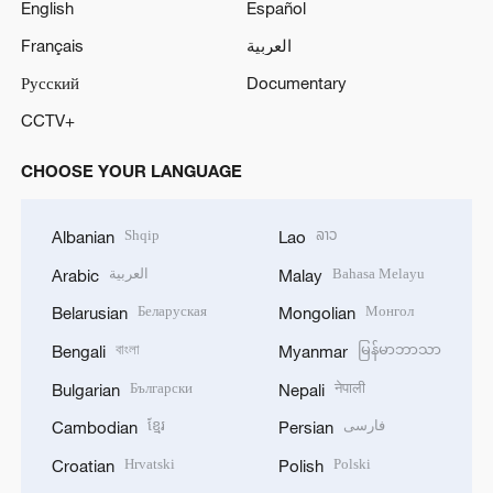
English
Español
Français
العربية
Русский
Documentary
CCTV+
CHOOSE YOUR LANGUAGE
Shqip
ລາວ
Albanian
Lao
العربية
Bahasa Melayu
Arabic
Malay
Беларуская
Монгол
Belarusian
Mongolian
বাংলা
မြန်မာဘာသာ
Bengali
Myanmar
Български
नेपाली
Bulgarian
Nepali
ខ្មែរ
فارسی
Cambodian
Persian
Hrvatski
Polski
Croatian
Polish