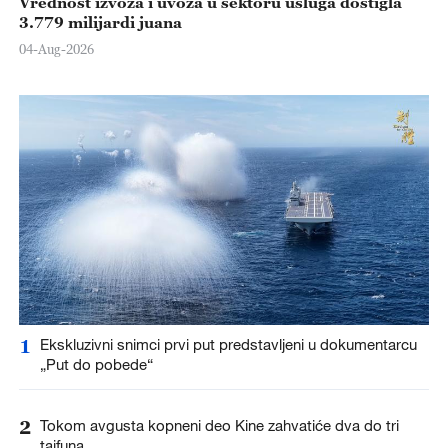
Vrednost izvoza i uvoza u sektoru usluga dostigla
3.779 milijardi juana
04-Aug-2026
1
Ekskluzivni snimci prvi put predstavljeni u dokumentarcu
„Put do pobede“
2
Tokom avgusta kopneni deo Kine zahvatiće dva do tri
tajfuna