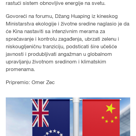
rastući sistem obnovljive energije na svetu.
Govoreći na forumu, Džang Huaping iz kineskog
Ministarstva ekologije i životne sredine naglasio je da
će Kina nastaviti sa intenzivnim merama za
sprečavanje i kontrolu zagađenja, ubrzati zelenu i
niskougljeničnu tranziciju, podsticati šire učešće
javnosti i produbljivati angažman u globalnom
upravljanju životnom sredinom i klimatskim
promenama.
Pripremio: Omer Zec