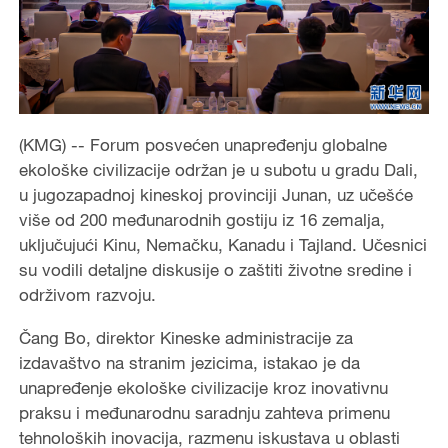
(KMG) -- Forum posvećen unapređenju globalne
ekološke civilizacije održan je u subotu u gradu Dali,
u jugozapadnoj kineskoj provinciji Junan, uz učešće
više od 200 međunarodnih gostiju iz 16 zemalja,
uključujući Kinu, Nemačku, Kanadu i Tajland. Učesnici
su vodili detaljne diskusije o zaštiti životne sredine i
održivom razvoju.
Čang Bo, direktor Kineske administracije za
izdavaštvo na stranim jezicima, istakao je da
unapređenje ekološke civilizacije kroz inovativnu
praksu i međunarodnu saradnju zahteva primenu
tehnoloških inovacija, razmenu iskustava u oblasti