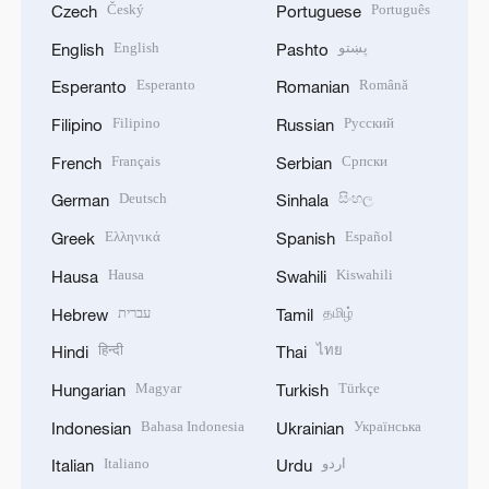
Český
Português
Czech
Portuguese
English
پښتو
English
Pashto
Esperanto
Română
Esperanto
Romanian
Filipino
Русский
Filipino
Russian
Français
Српски
French
Serbian
Deutsch
සිංහල
German
Sinhala
Ελληνικά
Español
Greek
Spanish
Hausa
Kiswahili
Hausa
Swahili
עברית
தமிழ்
Hebrew
Tamil
हिन्दी
ไทย
Hindi
Thai
Magyar
Türkçe
Hungarian
Turkish
Bahasa Indonesia
Українська
Indonesian
Ukrainian
Italiano
اردو
Italian
Urdu