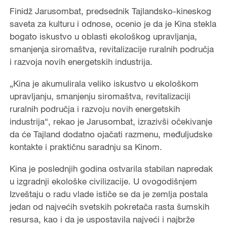
Finidž Jarusombat, predsednik Tajlandsko-kineskog
saveta za kulturu i odnose, ocenio je da je Kina stekla
bogato iskustvo u oblasti ekološkog upravljanja,
smanjenja siromaštva, revitalizacije ruralnih područja
i razvoja novih energetskih industrija.
„Kina je akumulirala veliko iskustvo u ekološkom
upravljanju, smanjenju siromaštva, revitalizaciji
ruralnih područja i razvoju novih energetskih
industrija“, rekao je Jarusombat, izrazivši očekivanje
da će Tajland dodatno ojačati razmenu, međuljudske
kontakte i praktičnu saradnju sa Kinom.
Kina je poslednjih godina ostvarila stabilan napredak
u izgradnji ekološke civilizacije. U ovogodišnjem
Izveštaju o radu vlade ističe se da je zemlja postala
jedan od najvećih svetskih pokretača rasta šumskih
resursa, kao i da je uspostavila najveći i najbrže