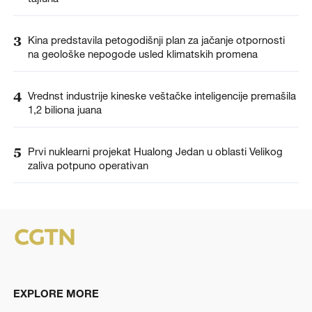
3
Kina predstavila petogodišnji plan za jačanje otpornosti
na geološke nepogode usled klimatskih promena
4
Vrednst industrije kineske veštačke inteligencije premašila
1,2 biliona juana
5
Prvi nuklearni projekat Hualong Jedan u oblasti Velikog
zaliva potpuno operativan
EXPLORE MORE