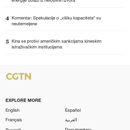
energije dolazi iz nefosilnih izvora
4
Komentar: Spekulacije o „višku kapaciteta“ su
neutemeljene
5
Kina se protivi američkim sankcijama kineskim
istraživačkim institucijama
EXPLORE MORE
English
Español
Français
العربية
Русский
Documentary