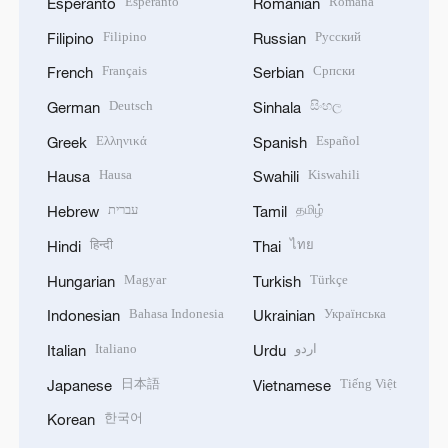
Esperanto
Română
Esperanto
Romanian
Filipino
Русский
Filipino
Russian
Français
Српски
French
Serbian
Deutsch
සිංහල
German
Sinhala
Ελληνικά
Español
Greek
Spanish
Hausa
Kiswahili
Hausa
Swahili
עברית
தமிழ்
Hebrew
Tamil
हिन्दी
ไทย
Hindi
Thai
Magyar
Türkçe
Hungarian
Turkish
Bahasa Indonesia
Українська
Indonesian
Ukrainian
Italiano
اردو
Italian
Urdu
日本語
Tiếng Việt
Japanese
Vietnamese
한국어
Korean