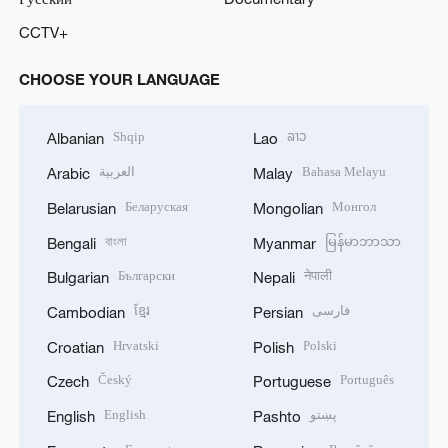
CCTV+
CHOOSE YOUR LANGUAGE
Shqip
ລາວ
Albanian
Lao
العربية
Bahasa Melayu
Arabic
Malay
Беларуская
Монгол
Belarusian
Mongolian
বাংলা
မြန်မာဘာသာ
Bengali
Myanmar
Български
नेपाली
Bulgarian
Nepali
ខ្មែរ
فارسی
Cambodian
Persian
Hrvatski
Polski
Croatian
Polish
Český
Português
Czech
Portuguese
English
پښتو
English
Pashto