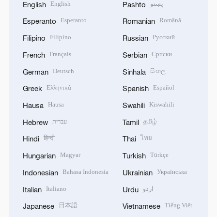
English
پښتو
English
Pashto
Esperanto
Română
Esperanto
Romanian
Filipino
Русский
Filipino
Russian
Français
Српски
French
Serbian
Deutsch
සිංහල
German
Sinhala
Ελληνικά
Español
Greek
Spanish
Hausa
Kiswahili
Hausa
Swahili
עברית
தமிழ்
Hebrew
Tamil
हिन्दी
ไทย
Hindi
Thai
Magyar
Türkçe
Hungarian
Turkish
Bahasa Indonesia
Українська
Indonesian
Ukrainian
Italiano
اردو
Italian
Urdu
日本語
Tiếng Việt
Japanese
Vietnamese