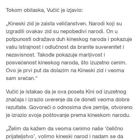
Tokom obilaska, Vučić je izjavio:
„Kineski zid je zaista veličanstven. Narodi koji su
izgradili ovakav zid su nepobedivi narodi. On u
potpunosti odražava duh kineskog naroda i pokazuje
vašu istrajnost i odlučnost da branite suverenitet i
nezavisnost. Takođe pokazuje marljivost i
posvećenost kineskog naroda, što izuzetno cenim.
Ovo je prvi put da dolazim na Kineski zid i veoma
sam srećan.“
Vučić je istakao da je ova poseta Kini od izuzetnog
značaja i izrazio uverenje da će doneti veoma dobre
rezultate. Govoreći o odnosima dve zemlje, otvoreno
je izrazio svoje poštovanje prema kineskom narodu.
„Želim da kažem da veoma cenimo naše ‘čelično
prijateljstvo’, volimo kineski narod i nadam se da