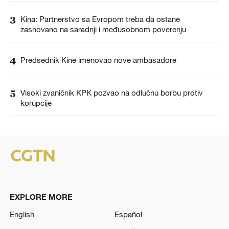
3
Kina: Partnerstvo sa Evropom treba da ostane
zasnovano na saradnji i međusobnom poverenju
4
Predsednik Kine imenovao nove ambasadore
5
Visoki zvaničnik KPK pozvao na odlučnu borbu protiv
korupcije
EXPLORE MORE
English
Español