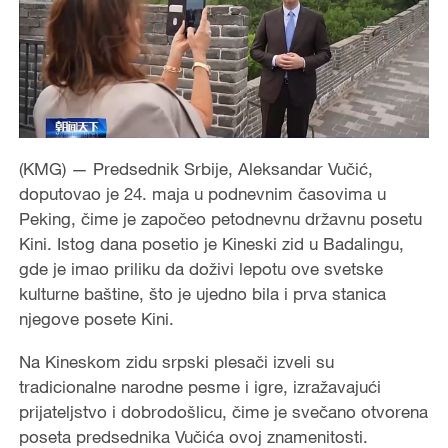
(KMG) — Predsednik Srbije, Aleksandar Vučić,
doputovao je 24. maja u podnevnim časovima u
Peking, čime je započeo petodnevnu državnu posetu
Kini. Istog dana posetio je Kineski zid u Badalingu,
gde je imao priliku da doživi lepotu ove svetske
kulturne baštine, što je ujedno bila i prva stanica
njegove posete Kini.
Na Kineskom zidu srpski plesači izveli su
tradicionalne narodne pesme i igre, izražavajući
prijateljstvo i dobrodošlicu, čime je svečano otvorena
poseta predsednika Vučića ovoj znamenitosti.