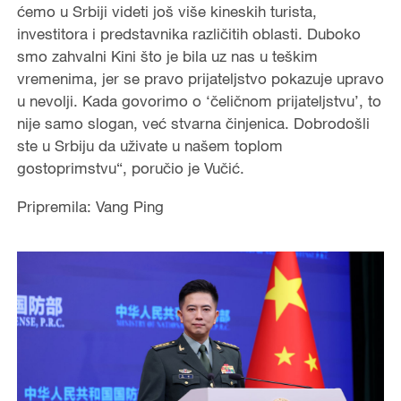
ćemo u Srbiji videti još više kineskih turista,
investitora i predstavnika različitih oblasti. Duboko
smo zahvalni Kini što je bila uz nas u teškim
vremenima, jer se pravo prijateljstvo pokazuje upravo
u nevolji. Kada govorimo o ‘čeličnom prijateljstvu’, to
nije samo slogan, već stvarna činjenica. Dobrodošli
ste u Srbiju da uživate u našem toplom
gostoprimstvu“, poručio je Vučić.
Pripremila: Vang Ping