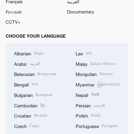
Français
العربية
Русский
Documentary
CCTV+
CHOOSE YOUR LANGUAGE
Shqip
ລາວ
Albanian
Lao
العربية
Bahasa Melayu
Arabic
Malay
Беларуская
Монгол
Belarusian
Mongolian
বাংলা
မြန်မာဘာသာ
Bengali
Myanmar
Български
नेपाली
Bulgarian
Nepali
ខ្មែរ
فارسی
Cambodian
Persian
Hrvatski
Polski
Croatian
Polish
Český
Português
Czech
Portuguese