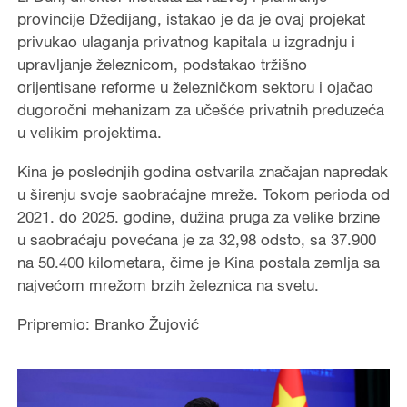
provincije Džeđijang, istakao je da je ovaj projekat
privukao ulaganja privatnog kapitala u izgradnju i
upravljanje železnicom, podstakao tržišno
orijentisane reforme u železničkom sektoru i ojačao
dugoročni mehanizam za učešće privatnih preduzeća
u velikim projektima.
Kina je poslednjih godina ostvarila značajan napredak
u širenju svoje saobraćajne mreže. Tokom perioda od
2021. do 2025. godine, dužina pruga za velike brzine
u saobraćaju povećana je za 32,98 odsto, sa 37.900
na 50.400 kilometara, čime je Kina postala zemlja sa
najvećom mrežom brzih železnica na svetu.
Pripremio: Branko Žujović