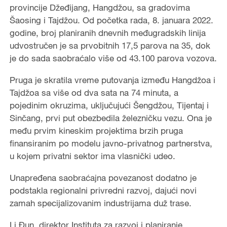
provincije Džeđijang, Hangdžou, sa gradovima
Šaosing i Tajdžou. Od početka rada, 8. januara 2022.
godine, broj planiranih dnevnih međugradskih linija
udvostručen je sa prvobitnih 17,5 parova na 35, dok
je do sada saobraćalo više od 43.100 parova vozova.
Pruga je skratila vreme putovanja između Hangdžoa i
Tajdžoa sa više od dva sata na 74 minuta, a
pojedinim okruzima, uključujući Šengdžou, Tijentaj i
Sinčang, prvi put obezbedila železničku vezu. Ona je
među prvim kineskim projektima brzih pruga
finansiranim po modelu javno-privatnog partnerstva,
u kojem privatni sektor ima vlasnički udeo.
Unapređena saobraćajna povezanost dodatno je
podstakla regionalni privredni razvoj, dajući novi
zamah specijalizovanim industrijama duž trase.
Li Đun, direktor Instituta za razvoj i planiranje