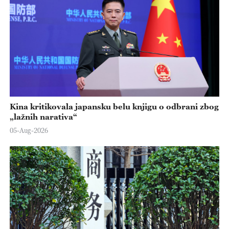
Kina kritikovala japansku belu knjigu o odbrani zbog
„lažnih narativa“
05-Aug-2026