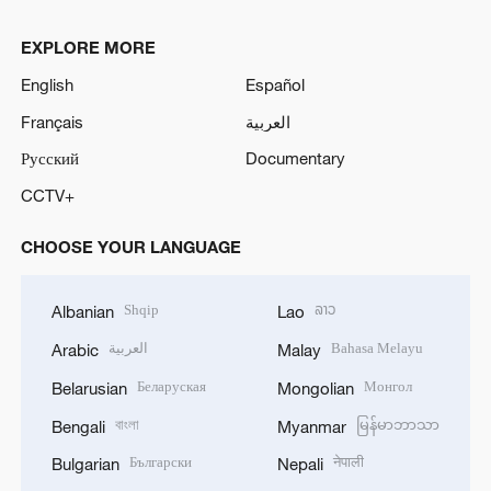
EXPLORE MORE
English
Español
Français
العربية
Русский
Documentary
CCTV+
CHOOSE YOUR LANGUAGE
Shqip
ລາວ
Albanian
Lao
العربية
Bahasa Melayu
Arabic
Malay
Беларуская
Монгол
Belarusian
Mongolian
বাংলা
မြန်မာဘာသာ
Bengali
Myanmar
Български
नेपाली
Bulgarian
Nepali