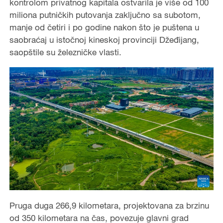
kontrolom privatnog kapitala ostvarila je više od 100
miliona putničkih putovanja zaključno sa subotom,
manje od četiri i po godine nakon što je puštena u
saobraćaj u istočnoj kineskoj provinciji Džeđijang,
saopštile su železničke vlasti.
Pruga duga 266,9 kilometara, projektovana za brzinu
od 350 kilometara na čas, povezuje glavni grad