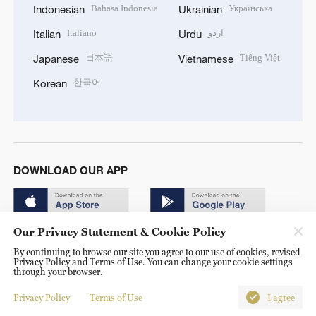
Bahasa Indonesia
Українська
Indonesian
Ukrainian
Italiano
اردو
Italian
Urdu
日本語
Tiếng Việt
Japanese
Vietnamese
한국어
Korean
DOWNLOAD OUR APP
Our Privacy Statement & Cookie Policy
By continuing to browse our site you agree to our use of cookies, revised
Privacy Policy and Terms of Use. You can change your cookie settings
through your browser.
© China Radio International.CRI. All Rights Reserved. 16A
Shijingshan Road, Beijing, China. 100040
Privacy Policy
Terms of Use
I agree