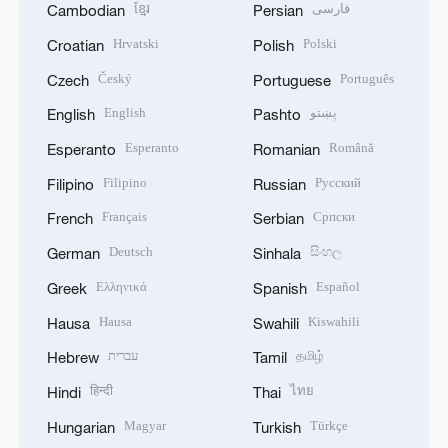
ខ្មែរ
فارسی
Cambodian
Persian
Hrvatski
Polski
Croatian
Polish
Český
Português
Czech
Portuguese
English
پښتو
English
Pashto
Esperanto
Română
Esperanto
Romanian
Filipino
Русский
Filipino
Russian
Français
Српски
French
Serbian
Deutsch
සිංහල
German
Sinhala
Ελληνικά
Español
Greek
Spanish
Hausa
Kiswahili
Hausa
Swahili
עברית
தமிழ்
Hebrew
Tamil
हिन्दी
ไทย
Hindi
Thai
Magyar
Türkçe
Hungarian
Turkish