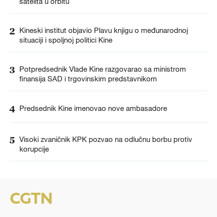
satelita u orbitu
2
Kineski institut objavio Plavu knjigu o međunarodnoj
situaciji i spoljnoj politici Kine
3
Potpredsednik Vlade Kine razgovarao sa ministrom
finansija SAD i trgovinskim predstavnikom
4
Predsednik Kine imenovao nove ambasadore
5
Visoki zvaničnik KPK pozvao na odlučnu borbu protiv
korupcije