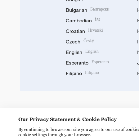
Bulgarian
Български
Cambodian
ខ្មែរ
Croatian
Hrvatski
Czech
Český
English
English
Esperanto
Esperanto
Filipino
Filipino
DOWNLOAD OUR APP
Our Privacy Statement & Cookie Policy
By continuing to browse our site you agree to our use of cooki
cookie settings through your browser.