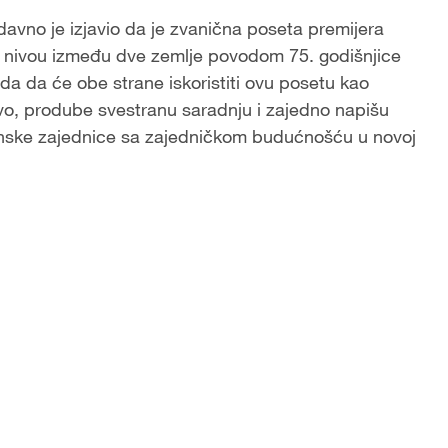
davno je izjavio da je zvanična poseta premijera
 nivou između dve zemlje povodom 75. godišnjice
a da će obe strane iskoristiti ovu posetu kao
stvo, prodube svestranu saradnju i zajedno napišu
anske zajednice sa zajedničkom budućnošću u novoj