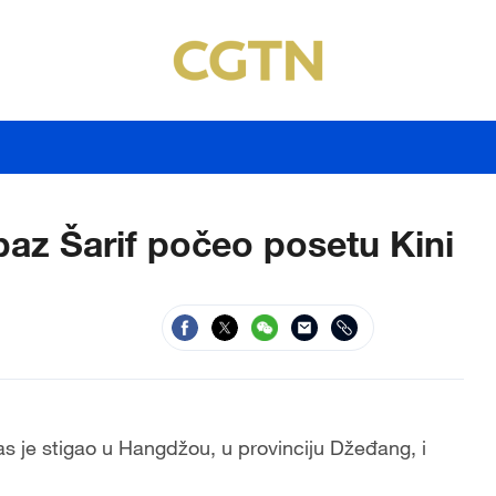
baz Šarif počeo posetu Kini
s je stigao u Hangdžou, u provinciju Džeđang, i