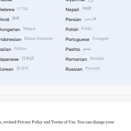
Hebrew
עברית
Nepali
नेपाली
Hindi
हिन्दी
Persian
فارسی
Hungarian
Magyar
Polish
Polski
Indonesian
Bahasa Indonesia
Portuguese
Português
Italian
Italiano
Pashto
پښتو
Japanese
日本語
Romanian
Română
Korean
한국어
Russian
Русский
es, revised Privacy Policy and Terms of Use. You can change your