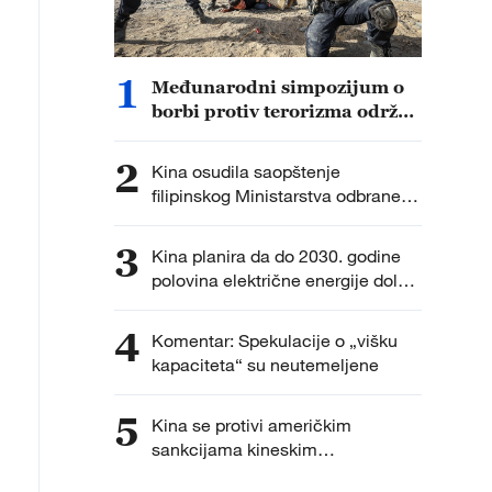
1
Međunarodni simpozijum o
borbi protiv terorizma održan
u Sinđijangu
2
Kina osudila saopštenje
filipinskog Ministarstva odbrane
kao političku provokaciju
3
Kina planira da do 2030. godine
polovina električne energije dolazi
iz nefosilnih izvora
4
Komentar: Spekulacije o „višku
kapaciteta“ su neutemeljene
5
Kina se protivi američkim
sankcijama kineskim
istraživačkim institucijama