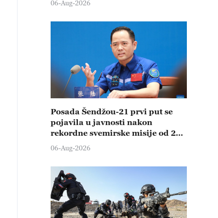
06-Aug-2026
Posada Šendžou-21 prvi put se
pojavila u javnosti nakon
rekordne svemirske misije od 210
dana
06-Aug-2026