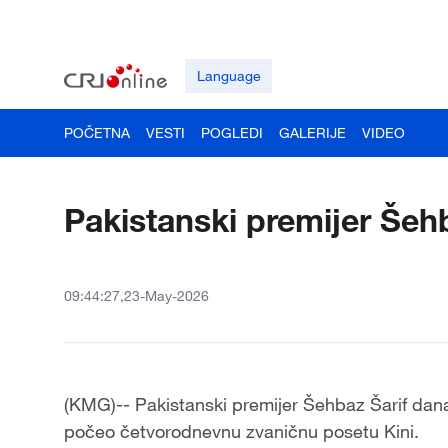
Language
POČETNA
VESTI
POGLEDI
GALERIJE
VIDEO
Pakistanski premijer Šeh
09:44:27,23-May-2026
(KMG)-- Pakistanski premijer Šehbaz Šarif dana
počeo četvorodnevnu zvaničnu posetu Kini.