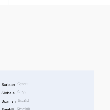
Serbian
Српски
Sinhala
සිංහල
Spanish
Español
Swahili
Kiswahili