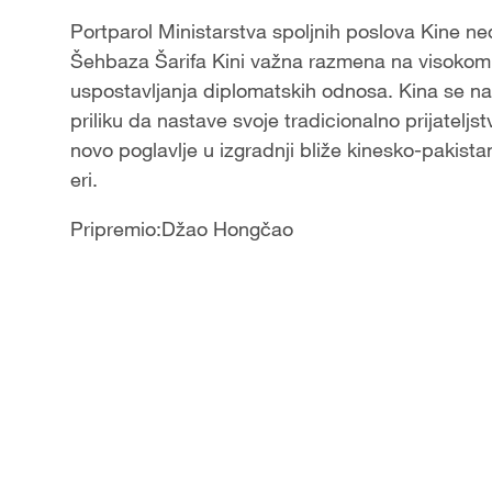
Portparol Ministarstva spoljnih poslova Kine ne
Šehbaza Šarifa Kini važna razmena na visokom
uspostavljanja diplomatskih odnosa. Kina se nad
priliku da nastave svoje tradicionalno prijatelj
novo poglavlje u izgradnji bliže kinesko-pakist
eri.
Pripremio:Džao Hongčao