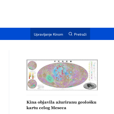
Upravljanje Kinom
Pretraži
Kina objavila ažuriranu geološku
kartu celog Meseca