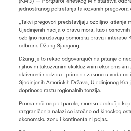
(KMG) — Portparol kineskog Ministarstva odbrane
jednostranog pokretanja takozvanih pregovora
„Takvi pregovori predstavljaju ozbiljno kršenj
Ujedinjenih nacija o pravu mora, kao i osnovn
ozbiljno narušavaju pomorska prava i interese Ki
odbrane Džang Sjaogang.
Džang je to rekao odgovarajući na pitanje o ned
njihovim takozvanim ekskluzivnim ekonomskim 
aktivnosti nadzora i primene zakona u vodama i
Sjedinjenih Američkih Država, Ujedinjenog Kral
doprinose rastu regionalnih tenzija.
Prema rečima portparola, morsko područje koje 
razgraničenja nalazi se istočno od kineskog os
ekonomsku zonu i kontinentalni pojas.