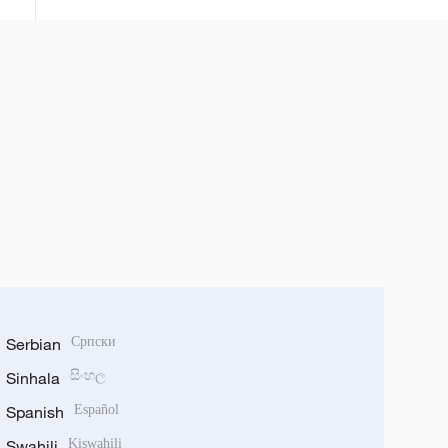
Serbian
Српски
Sinhala
සිංහල
Spanish
Español
Swahili
Kiswahili