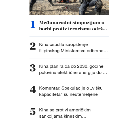
1
Međunarodni simpozijum o
borbi protiv terorizma održan
u Sinđijangu
2
Kina osudila saopštenje
filipinskog Ministarstva odbrane
kao političku provokaciju
3
Kina planira da do 2030. godine
polovina električne energije dolazi
iz nefosilnih izvora
4
Komentar: Spekulacije o „višku
kapaciteta“ su neutemeljene
5
Kina se protivi američkim
sankcijama kineskim
istraživačkim institucijama