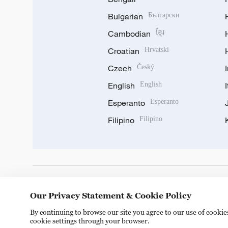
Bulgarian
Български
Cambodian
ខ្មែរ
Croatian
Hrvatski
Czech
Český
English
English
Esperanto
Esperanto
Filipino
Filipino
DOWNLOAD OUR APP
Our Privacy Statement & Cookie Policy
By continuing to browse our site you agree to our use of cooki
cookie settings through your browser.