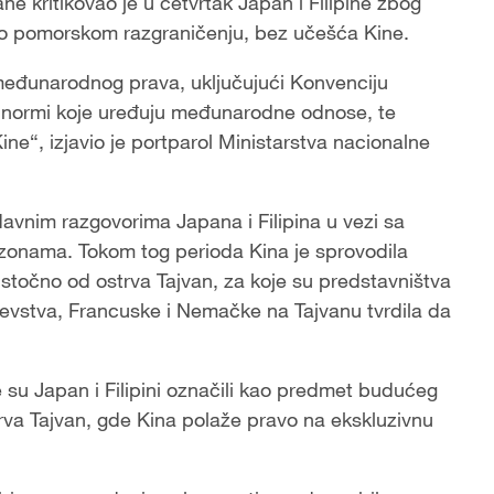
 kritikovao je u četvrtak Japan i Filipine zbog
 o pomorskom razgraničenju, bez učešća Kine.
e međunarodnog prava, uključujući Konvenciju
ih normi koje uređuju međunarodne odnose, te
ne“, izjavio je portparol Ministarstva nacionalne
avnim razgovorima Japana i Filipina u vezi sa
zonama. Tokom tog perioda Kina je sprovodila
stočno od ostrva Tajvan, za koje su predstavništva
jevstva, Francuske i Nemačke na Tajvanu tvrdila da
su Japan i Filipini označili kao predmet budućeg
trva Tajvan, gde Kina polaže pravo na ekskluzivnu