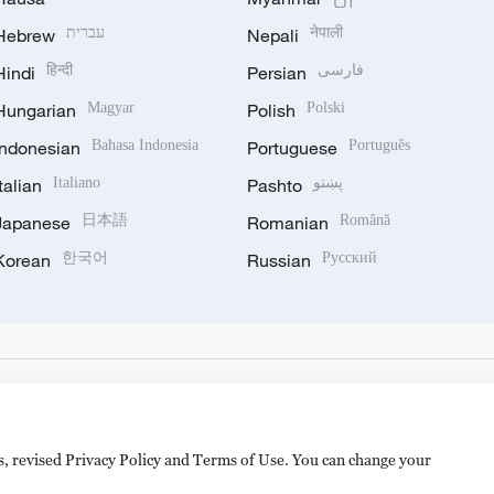
Hebrew
עברית
Nepali
नेपाली
Hindi
हिन्दी
Persian
فارسی
Hungarian
Magyar
Polish
Polski
Indonesian
Bahasa Indonesia
Portuguese
Português
Italian
Italiano
Pashto
پښتو
Japanese
日本語
Romanian
Română
Korean
한국어
Russian
Русский
es, revised Privacy Policy and Terms of Use. You can change your