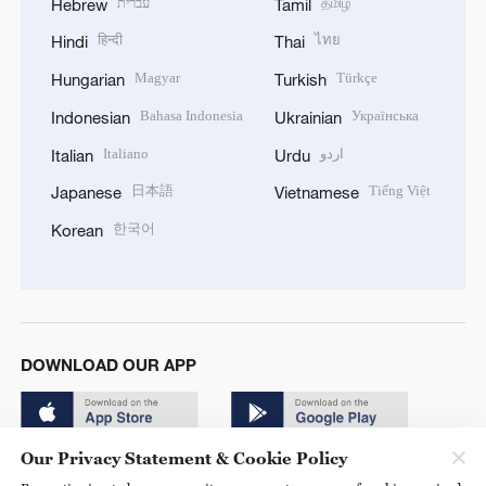
עברית
தமிழ்
Hebrew
Tamil
हिन्दी
ไทย
Hindi
Thai
Magyar
Türkçe
Hungarian
Turkish
Bahasa Indonesia
Українська
Indonesian
Ukrainian
Italiano
اردو
Italian
Urdu
日本語
Tiếng Việt
Japanese
Vietnamese
한국어
Korean
DOWNLOAD OUR APP
Our Privacy Statement & Cookie Policy