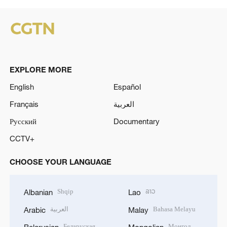
EXPLORE MORE
English
Español
Français
العربية
Русский
Documentary
CCTV+
CHOOSE YOUR LANGUAGE
Shqip
ລາວ
Albanian
Lao
العربية
Bahasa Melayu
Arabic
Malay
Беларуская
Монгол