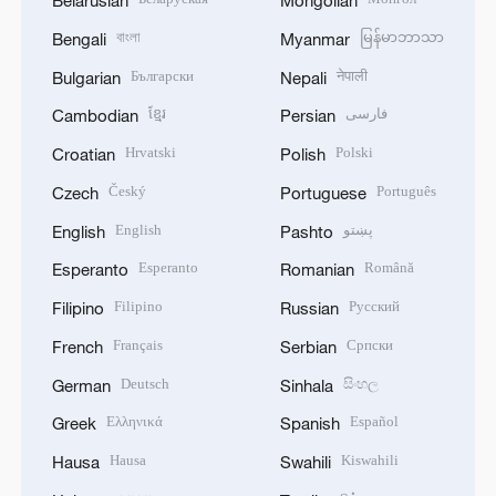
Belarusian
Mongolian
বাংলা
မြန်မာဘာသာ
Bengali
Myanmar
Български
नेपाली
Bulgarian
Nepali
ខ្មែរ
فارسی
Cambodian
Persian
Hrvatski
Polski
Croatian
Polish
Český
Português
Czech
Portuguese
English
پښتو
English
Pashto
Esperanto
Română
Esperanto
Romanian
Filipino
Русский
Filipino
Russian
Français
Српски
French
Serbian
Deutsch
සිංහල
German
Sinhala
Ελληνικά
Español
Greek
Spanish
Hausa
Kiswahili
Hausa
Swahili