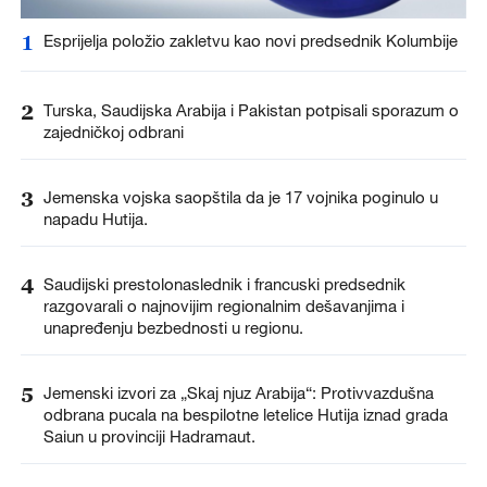
1
Esprijelja položio zakletvu kao novi predsednik Kolumbije
2
Turska, Saudijska Arabija i Pakistan potpisali sporazum o
zajedničkoj odbrani
3
Jemenska vojska saopštila da je 17 vojnika poginulo u
napadu Hutija.
4
Saudijski prestolonaslednik i francuski predsednik
razgovarali o najnovijim regionalnim dešavanjima i
unapređenju bezbednosti u regionu.
5
Jemenski izvori za „Skaj njuz Arabija“: Protivvazdušna
odbrana pucala na bespilotne letelice Hutija iznad grada
Saiun u provinciji Hadramaut.