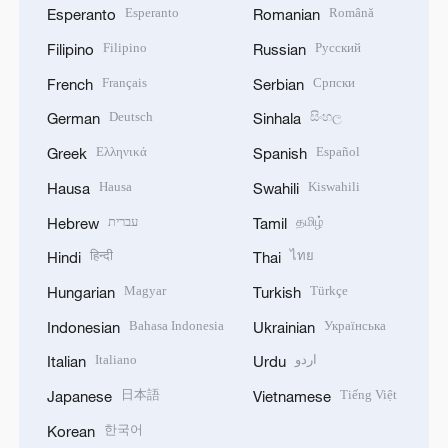
Esperanto
Română
Esperanto
Romanian
Filipino
Русский
Filipino
Russian
Français
Српски
French
Serbian
Deutsch
සිංහල
German
Sinhala
Ελληνικά
Español
Greek
Spanish
Hausa
Kiswahili
Hausa
Swahili
עברית
தமிழ்
Hebrew
Tamil
हिन्दी
ไทย
Hindi
Thai
Magyar
Türkçe
Hungarian
Turkish
Bahasa Indonesia
Українська
Indonesian
Ukrainian
Italiano
اردو
Italian
Urdu
日本語
Tiếng Việt
Japanese
Vietnamese
한국어
Korean