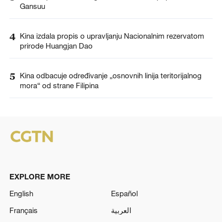
Gansuu
4
Kina izdala propis o upravljanju Nacionalnim rezervatom
prirode Huangjan Dao
5
Kina odbacuje određivanje „osnovnih linija teritorijalnog
mora“ od strane Filipina
EXPLORE MORE
English
Español
Français
العربية