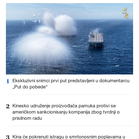
1
Ekskluzivni snimci prvi put predstavljeni u dokumentarcu
„Put do pobede“
2
Kinesko udruženje proizvođača pamuka protivi se
američkom sankcionisanju kompanija zbog tvrdnji o
prisilnom radu
3
Kina će pokrenuti istragu o smrtonosnim poplavama u