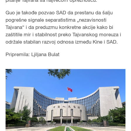
Guo je takođe pozvao SAD da prestanu da šalju
pogrešne signale separatistima „nezavisnosti
Tajvana“ i da preduzmu konkretne akcije kako bi
zaštitile mir i stabilnost preko Tajvanskog moreuza i
održale stabilan razvoj odnosa između Kine i SAD.
Pripremila: Ljiljana Bulat