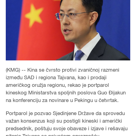
(KMG) -- Kina se čvrsto protivi zvaničnoj razmeni
između SAD i regiona Tajvana, kao i prodaji
američkog oružja regionu, rekao je portparol
kineskog Ministarstva spoljnih poslova Guo Đijakun
na konferenciju za novinare u Pekingu u četvrtak.
Portparol je pozvao Sjedinjene Države da sprovedu
važan konsenzus koji su postigli kineski i američki
predsednik, poštuju svoje obaveze i izjave i rešavaju
pitanje Tajvana sa najvećom opreznošću.