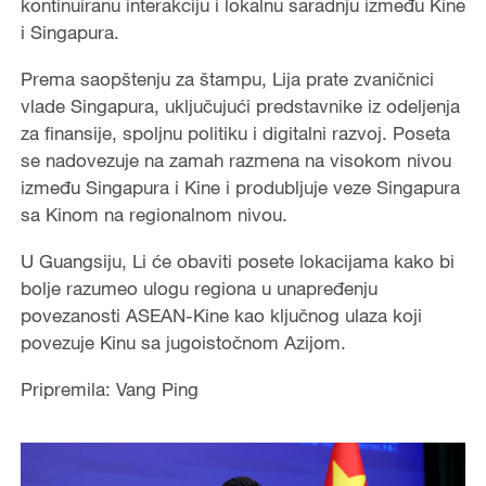
kontinuiranu interakciju i lokalnu saradnju između Kine
i Singapura.
Prema saopštenju za štampu, Lija prate zvaničnici
vlade Singapura, uključujući predstavnike iz odeljenja
za finansije, spoljnu politiku i digitalni razvoj. Poseta
se nadovezuje na zamah razmena na visokom nivou
između Singapura i Kine i produbljuje veze Singapura
sa Kinom na regionalnom nivou.
U Guangsiju, Li će obaviti posete lokacijama kako bi
bolje razumeo ulogu regiona u unapređenju
povezanosti ASEAN-Kine kao ključnog ulaza koji
povezuje Kinu sa jugoistočnom Azijom.
Pripremila: Vang Ping