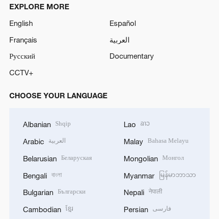
EXPLORE MORE
English
Español
Français
العربية
Русский
Documentary
CCTV+
CHOOSE YOUR LANGUAGE
Shqip
ລາວ
Albanian
Lao
العربية
Bahasa Melayu
Arabic
Malay
Беларуская
Монгол
Belarusian
Mongolian
বাংলা
မြန်မာဘာသာ
Bengali
Myanmar
Български
नेपाली
Bulgarian
Nepali
ខ្មែរ
فارسی
Cambodian
Persian