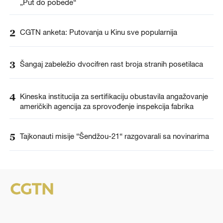
„Put do pobede“
2
CGTN anketa: Putovanja u Kinu sve popularnija
3
Šangaj zabeležio dvocifren rast broja stranih posetilaca
4
Kineska institucija za sertifikaciju obustavila angažovanje
američkih agencija za sprovođenje inspekcija fabrika
5
Tajkonauti misije “Šendžou-21“ razgovarali sa novinarima