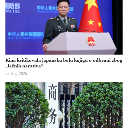
Kina kritikovala japansku belu knjigu o odbrani zbog
„lažnih narativa“
05-Aug-2026