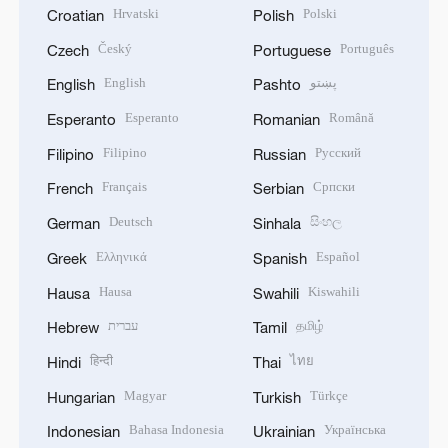
Hrvatski
Polski
Croatian
Polish
Český
Português
Czech
Portuguese
English
پښتو
English
Pashto
Esperanto
Română
Esperanto
Romanian
Filipino
Русский
Filipino
Russian
Français
Српски
French
Serbian
Deutsch
සිංහල
German
Sinhala
Ελληνικά
Español
Greek
Spanish
Hausa
Kiswahili
Hausa
Swahili
עברית
தமிழ்
Hebrew
Tamil
हिन्दी
ไทย
Hindi
Thai
Magyar
Türkçe
Hungarian
Turkish
Bahasa Indonesia
Українська
Indonesian
Ukrainian