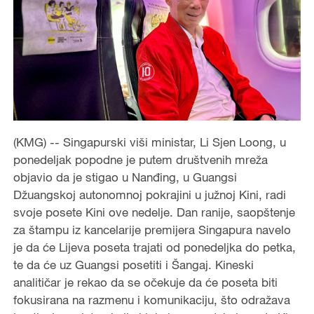
(KMG) -- Singapurski viši ministar, Li Sjen Loong, u
ponedeljak popodne je putem društvenih mreža
objavio da je stigao u Nanđing, u Guangsi
Džuangskoj autonomnoj pokrajini u južnoj Kini, radi
svoje posete Kini ove nedelje. Dan ranije, saopštenje
za štampu iz kancelarije premijera Singapura navelo
je da će Lijeva poseta trajati od ponedeljka do petka,
te da će uz Guangsi posetiti i Šangaj. Kineski
analitičar je rekao da se očekuje da će poseta biti
fokusirana na razmenu i komunikaciju, što odražava