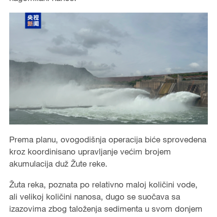
Prema planu, ovogodišnja operacija biće sprovedena
kroz koordinisano upravljanje većim brojem
akumulacija duž Žute reke.
Žuta reka, poznata po relativno maloj količini vode,
ali velikoj količini nanosa, dugo se suočava sa
izazovima zbog taloženja sedimenta u svom donjem