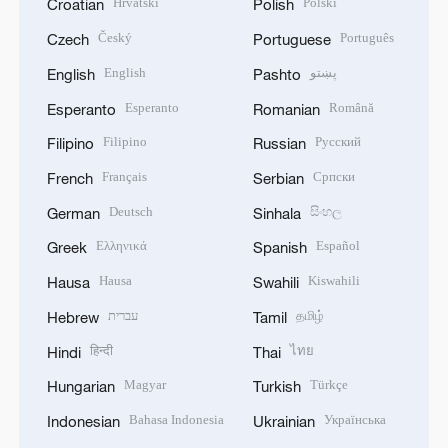
Hrvatski
Polski
Croatian
Polish
Český
Português
Czech
Portuguese
English
پښتو
English
Pashto
Esperanto
Română
Esperanto
Romanian
Filipino
Русский
Filipino
Russian
Français
Српски
French
Serbian
Deutsch
සිංහල
German
Sinhala
Ελληνικά
Español
Greek
Spanish
Hausa
Kiswahili
Hausa
Swahili
עברית
தமிழ்
Hebrew
Tamil
हिन्दी
ไทย
Hindi
Thai
Magyar
Türkçe
Hungarian
Turkish
Bahasa Indonesia
Українська
Indonesian
Ukrainian