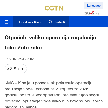
Language
Upravljanje Kinom
Pretraži
Otpočela velika operacija regulacije
toka Žute reke
07:50:07,22-Jun-2026
Share
KMG - Kina je u ponedeljak pokrenula operaciju
regulacije vode i nanosa na Žutoj reci za 2026.
godinu, pošto je Vodoprivredni projekat Sijaolangdi
povećao ispuštanje vode kako bi nizvodno bio ispran
nagomilani nanos.