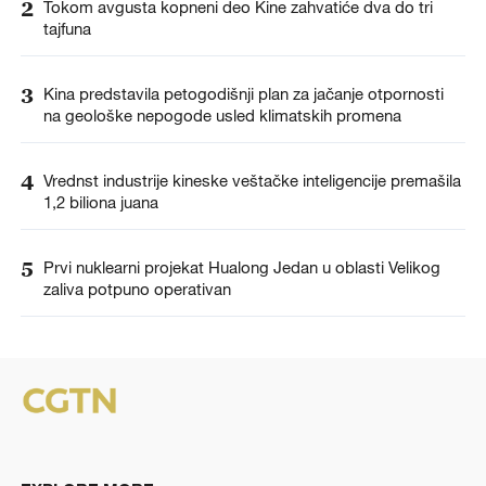
2
Tokom avgusta kopneni deo Kine zahvatiće dva do tri
tajfuna
3
Kina predstavila petogodišnji plan za jačanje otpornosti
na geološke nepogode usled klimatskih promena
4
Vrednst industrije kineske veštačke inteligencije premašila
1,2 biliona juana
5
Prvi nuklearni projekat Hualong Jedan u oblasti Velikog
zaliva potpuno operativan