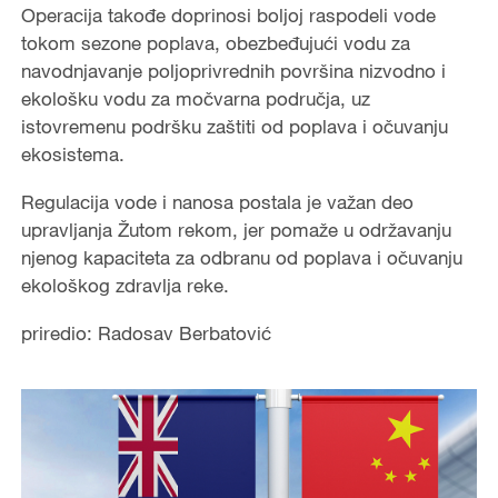
Operacija takođe doprinosi boljoj raspodeli vode
tokom sezone poplava, obezbeđujući vodu za
navodnjavanje poljoprivrednih površina nizvodno i
ekološku vodu za močvarna područja, uz
istovremenu podršku zaštiti od poplava i očuvanju
ekosistema.
Regulacija vode i nanosa postala je važan deo
upravljanja Žutom rekom, jer pomaže u održavanju
njenog kapaciteta za odbranu od poplava i očuvanju
ekološkog zdravlja reke.
priredio: Radosav Berbatović