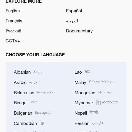
EXPLORE MORE
English
Español
Français
العربية
Русский
Documentary
CCTV+
CHOOSE YOUR LANGUAGE
Shqip
ລາວ
Albanian
Lao
العربية
Bahasa Melayu
Arabic
Malay
Беларуская
Монгол
Belarusian
Mongolian
বাংলা
မြန်မာဘာသာ
Bengali
Myanmar
Български
नेपाली
Bulgarian
Nepali
ខ្មែរ
فارسی
Cambodian
Persian