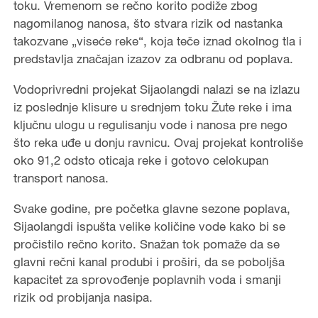
toku. Vremenom se rečno korito podiže zbog
nagomilanog nanosa, što stvara rizik od nastanka
takozvane „viseće reke“, koja teče iznad okolnog tla i
predstavlja značajan izazov za odbranu od poplava.
Vodoprivredni projekat Sijaolangdi nalazi se na izlazu
iz poslednje klisure u srednjem toku Žute reke i ima
ključnu ulogu u regulisanju vode i nanosa pre nego
što reka uđe u donju ravnicu. Ovaj projekat kontroliše
oko 91,2 odsto oticaja reke i gotovo celokupan
transport nanosa.
Svake godine, pre početka glavne sezone poplava,
Sijaolangdi ispušta velike količine vode kako bi se
pročistilo rečno korito. Snažan tok pomaže da se
glavni rečni kanal produbi i proširi, da se poboljša
kapacitet za sprovođenje poplavnih voda i smanji
rizik od probijanja nasipa.