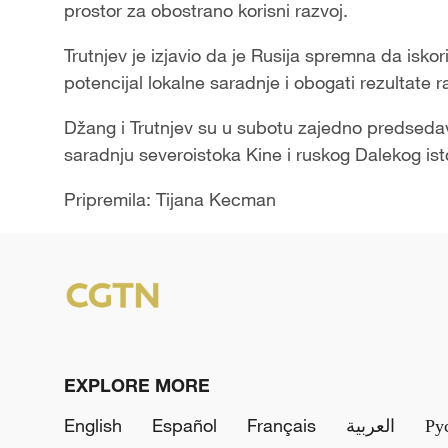
prostor za obostrano korisni razvoj.
Trutnjev je izjavio da je Rusija spremna da isk
potencijal lokalne saradnje i obogati rezultate r
Džang i Trutnjev su u subotu zajedno predseda
saradnju severoistoka Kine i ruskog Dalekog ist
Pripremila: Tijana Kecman
EXPLORE MORE
English
Español
Français
العربية
Ру