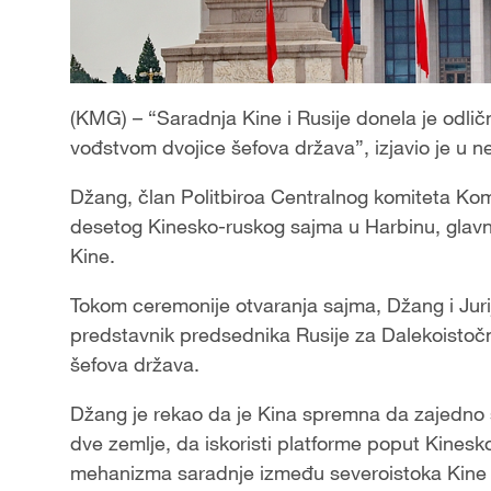
(KMG) – “Saradnja Kine i Rusije donela je odlič
vođstvom dvojice šefova država”, izjavio je u 
Džang, član Politbiroa Centralnog komiteta Komun
desetog Kinesko-ruskog sajma u Harbinu, glavn
Kine.
Tokom ceremonije otvaranja sajma, Džang i Juri
predstavnik predsednika Rusije za Dalekoistočni 
šefova država.
Džang je rekao da je Kina spremna da zajedno sa
dve zemlje, da iskoristi platforme poput Kinesk
mehanizma saradnje između severoistoka Kine i 