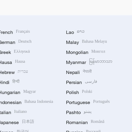
French
Français
Lao
ລາວ
German
Deutsch
Malay
Bahasa Melayu
Greek
Ελληνικά
Mongolian
Монгол
Hausa
Hausa
Myanmar
မြန်မာဘာသာ
Hebrew
עברית
Nepali
नेपाली
Hindi
हिन्दी
Persian
فارسی
Hungarian
Magyar
Polish
Polski
Indonesian
Bahasa Indonesia
Portuguese
Português
Italian
Italiano
Pashto
پښتو
Japanese
日本語
Romanian
Română
한국어
Русский