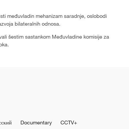
oristi međuvladin mehanizam saradnje, oslobodi
azvoja bilateralnih odnosa.
vali šestim sastankom Međuvladine komisije za
oka.
сский
Documentary
CCTV+