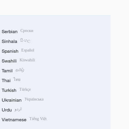
Serbian
Српски
Sinhala
සිංහල
Spanish
Español
Swahili
Kiswahili
Tamil
தமிழ்
Thai
ไทย
Turkish
Türkçe
Ukrainian
Українська
Urdu
اردو
Vietnamese
Tiếng Việt