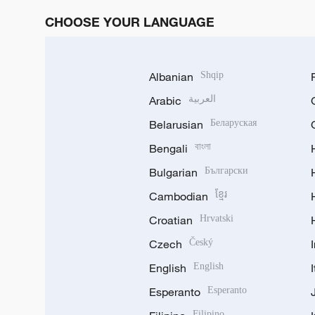
CHOOSE YOUR LANGUAGE
Albanian
Shqip
Arabic
العربية
Belarusian
Беларуская
Bengali
বাংলা
Bulgarian
Български
Cambodian
ខ្មែរ
Croatian
Hrvatski
Czech
Český
English
English
Esperanto
Esperanto
Filipino