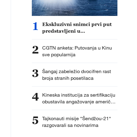
1
Ekskluzivni snimci prvi put
predstavljeni u
dokumentarcu „Put do
pobede“
2
CGTN anketa: Putovanja u Kinu
sve popularnija
3
Šangaj zabeležio dvocifren rast
broja stranih posetilaca
4
Kineska institucija za sertifikaciju
obustavila angažovanje američkih
agencija za sprovođenje
inspekcija fabrika
5
Tajkonauti misije “Šendžou-21“
razgovarali sa novinarima