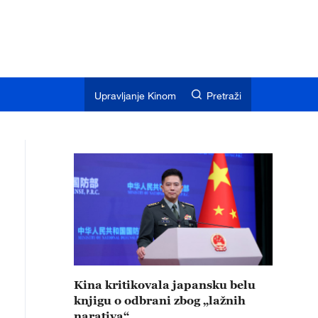
Upravljanje Kinom
Pretraži
Kina kritikovala japansku belu
knjigu o odbrani zbog „lažnih
narativa“