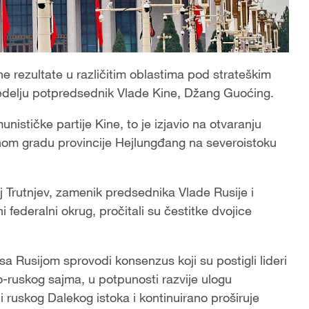
ne rezultate u različitim oblastima pod strateškim
nedelju potpredsednik Vlade Kine, Džang Guoćing.
ističke partije Kine, to je izjavio na otvaranju
om gradu provincije Hejlungđang na severoistoku
j Trutnjev, zamenik predsednika Vlade Rusije i
federalni okrug, pročitali su čestitke dvojice
 Rusijom sprovodi konsenzus koji su postigli lideri
o-ruskog sajma, u potpunosti razvije ulogu
ruskog Dalekog istoka i kontinuirano proširuje