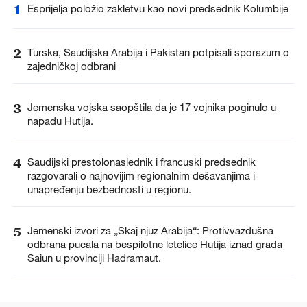
1
Esprijelja položio zakletvu kao novi predsednik Kolumbije
2
Turska, Saudijska Arabija i Pakistan potpisali sporazum o
zajedničkoj odbrani
3
Jemenska vojska saopštila da je 17 vojnika poginulo u
napadu Hutija.
4
Saudijski prestolonaslednik i francuski predsednik
razgovarali o najnovijim regionalnim dešavanjima i
unapređenju bezbednosti u regionu.
5
Jemenski izvori za „Skaj njuz Arabija“: Protivvazdušna
odbrana pucala na bespilotne letelice Hutija iznad grada
Saiun u provinciji Hadramaut.