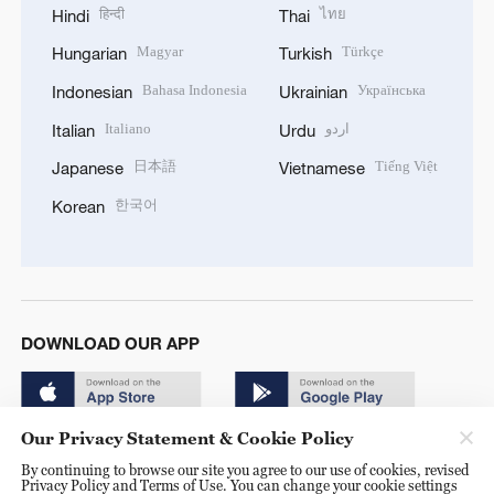
हिन्दी
ไทย
Hindi
Thai
Magyar
Türkçe
Hungarian
Turkish
Bahasa Indonesia
Українська
Indonesian
Ukrainian
Italiano
اردو
Italian
Urdu
日本語
Tiếng Việt
Japanese
Vietnamese
한국어
Korean
DOWNLOAD OUR APP
Our Privacy Statement & Cookie Policy
By continuing to browse our site you agree to our use of cookies, revised
Privacy Policy and Terms of Use. You can change your cookie settings