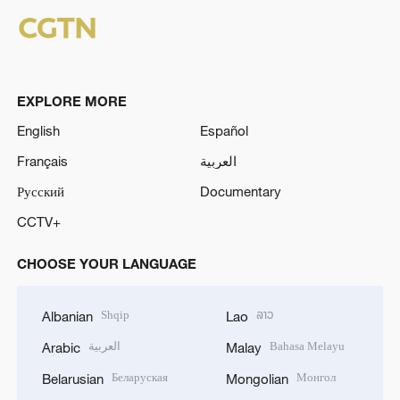
EXPLORE MORE
English
Español
Français
العربية
Русский
Documentary
CCTV+
CHOOSE YOUR LANGUAGE
Shqip
ລາວ
Albanian
Lao
العربية
Bahasa Melayu
Arabic
Malay
Беларуская
Монгол
Belarusian
Mongolian