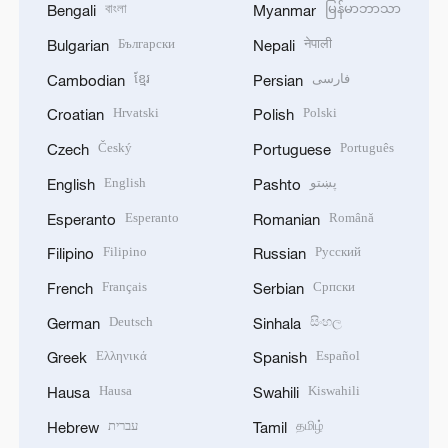
বাংলা
မြန်မာဘာသာ
Bengali
Myanmar
Български
नेपाली
Bulgarian
Nepali
ខ្មែរ
فارسی
Cambodian
Persian
Hrvatski
Polski
Croatian
Polish
Český
Português
Czech
Portuguese
English
پښتو
English
Pashto
Esperanto
Română
Esperanto
Romanian
Filipino
Русский
Filipino
Russian
Français
Српски
French
Serbian
Deutsch
සිංහල
German
Sinhala
Ελληνικά
Español
Greek
Spanish
Hausa
Kiswahili
Hausa
Swahili
עברית
தமிழ்
Hebrew
Tamil