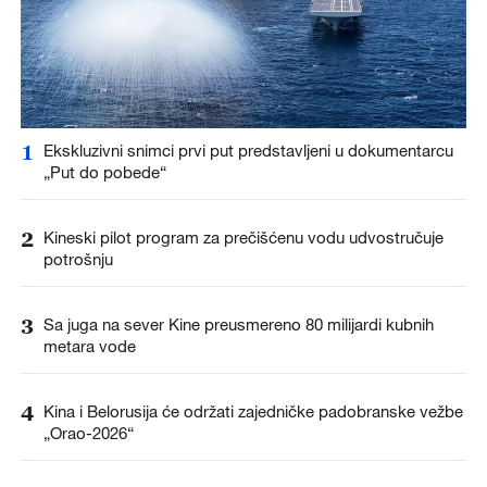
1
Ekskluzivni snimci prvi put predstavljeni u dokumentarcu
„Put do pobede“
2
Kineski pilot program za prečišćenu vodu udvostručuje
potrošnju
3
Sa juga na sever Kine preusmereno 80 milijardi kubnih
metara vode
4
Kina i Belorusija će održati zajedničke padobranske vežbe
„Orao-2026“