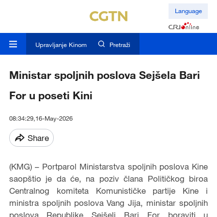
Language
Upravljanje Kinom
Pretraži
Ministar spoljnih poslova Sejšela Bari
For u poseti Kini
08:34:29,16-May-2026
Share
(KMG) – Portparol Ministarstva spoljnih poslova Kine
saopštio je da će, na poziv člana Političkog biroa
Centralnog komiteta Komunističke partije Kine i
ministra spoljnih poslova Vang Jija, ministar spoljnih
poslova Republike Sejšeli Bari For boraviti u