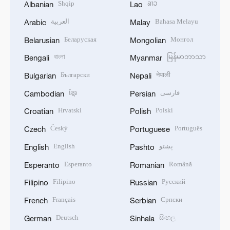
Shqip
ລາວ
Albanian
Lao
العربية
Bahasa Melayu
Arabic
Malay
Беларуская
Монгол
Belarusian
Mongolian
বাংলা
မြန်မာဘာသာ
Bengali
Myanmar
Български
नेपाली
Bulgarian
Nepali
ខ្មែរ
فارسی
Cambodian
Persian
Hrvatski
Polski
Croatian
Polish
Český
Português
Czech
Portuguese
English
پښتو
English
Pashto
Esperanto
Română
Esperanto
Romanian
Filipino
Русский
Filipino
Russian
Français
Српски
French
Serbian
Deutsch
සිංහල
German
Sinhala