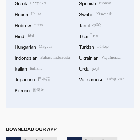
Ελληνικά
Español
Greek
Spanish
Hausa
Kiswahili
Hausa
Swahili
עברית
தமிழ்
Hebrew
Tamil
हिन्दी
ไทย
Hindi
Thai
Magyar
Türkçe
Hungarian
Turkish
Bahasa Indonesia
Українська
Indonesian
Ukrainian
Italiano
اردو
Italian
Urdu
日本語
Tiếng Việt
Japanese
Vietnamese
한국어
Korean
DOWNLOAD OUR APP