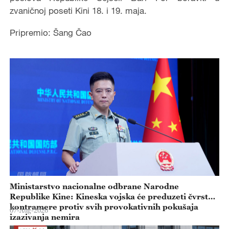
zvaničnoj poseti Kini 18. i 19. maja.
Pripremio: Šang Čao
Ministarstvo nacionalne odbrane Narodne
Republike Kine: Kineska vojska će preduzeti čvrste
kontramere protiv svih provokativnih pokušaja
07-Aug-2026
izazivanja nemira