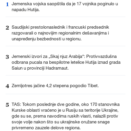
1
Jemenska vojska saopštila da je 17 vojnika poginulo u
napadu Hutija.
2
Saudijski prestolonaslednik i francuski predsednik
razgovarali o najnovijim regionalnim dešavanjima i
unapređenju bezbednosti u regionu.
3
Jemenski izvori za „Skaj njuz Arabija“: Protivvazdušna
odbrana pucala na bespilotne letelice Hutija iznad grada
Saiun u provinciji Hadramaut.
4
Zemljotres jačine 4,2 stepena pogodio Tibet.
5
TAS: Tokom poslednje dve godine, oko 170 stanovnika
Kurske oblasti vraćeno je u Rusiju sa teritorije Ukrajine,
gde su se, prema navodima ruskih vlasti, nalazili protiv
svoje volje nakon što su ukrajinske oružane snage
privremeno zauzele delove regiona.