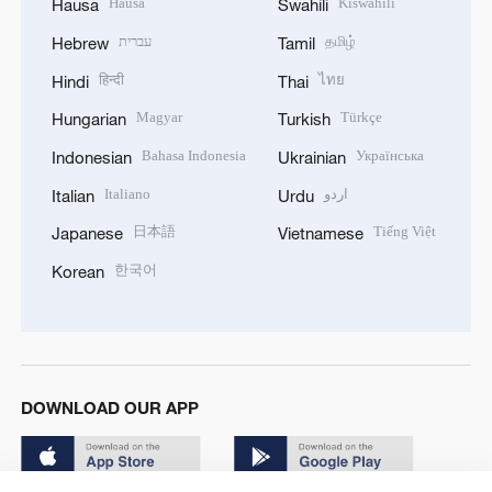
Hausa
Kiswahili
Hausa
Swahili
עברית
தமிழ்
Hebrew
Tamil
हिन्दी
ไทย
Hindi
Thai
Magyar
Türkçe
Hungarian
Turkish
Bahasa Indonesia
Українська
Indonesian
Ukrainian
Italiano
اردو
Italian
Urdu
日本語
Tiếng Việt
Japanese
Vietnamese
한국어
Korean
DOWNLOAD OUR APP