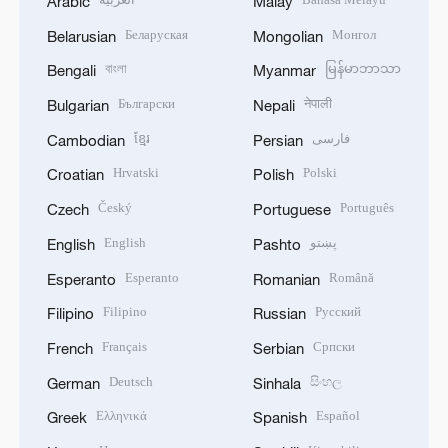
Arabic
Malay
Беларуская
Монгол
Belarusian
Mongolian
বাংলা
မြန်မာဘာသာ
Bengali
Myanmar
Български
नेपाली
Bulgarian
Nepali
ខ្មែរ
فارسی
Cambodian
Persian
Hrvatski
Polski
Croatian
Polish
Český
Português
Czech
Portuguese
English
پښتو
English
Pashto
Esperanto
Română
Esperanto
Romanian
Filipino
Русский
Filipino
Russian
Français
Српски
French
Serbian
Deutsch
සිංහල
German
Sinhala
Ελληνικά
Español
Greek
Spanish