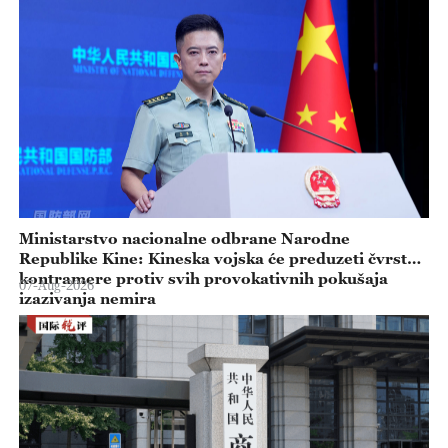
Ministarstvo nacionalne odbrane Narodne
Republike Kine: Kineska vojska će preduzeti čvrste
kontramere protiv svih provokativnih pokušaja
07-Aug-2026
izazivanja nemira