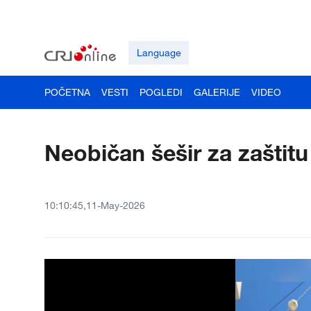
Language
POČETNA
VESTI
POGLEDI
GALERIJE
VIDEO
Neobičan šešir za zaštit
10:10:45,11-May-2026