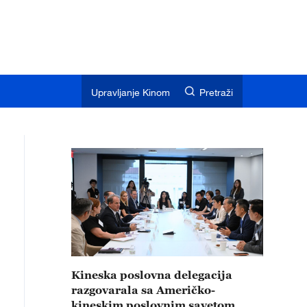
Upravljanje Kinom
Pretraži
Kineska poslovna delegacija
razgovarala sa Američko-
kineskim poslovnim savetom