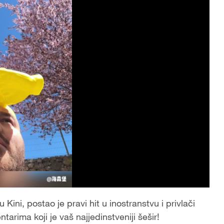
Kini, postao je pravi hit u inostranstvu i privlači
arima koji je vaš najjedinstveniji šešir!