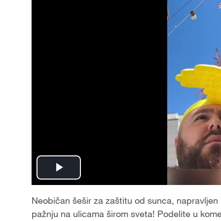
Play
Video
Neobičan šešir za zaštitu od sunca, napravljen u 
pažnju na ulicama širom sveta! Podelite u koment