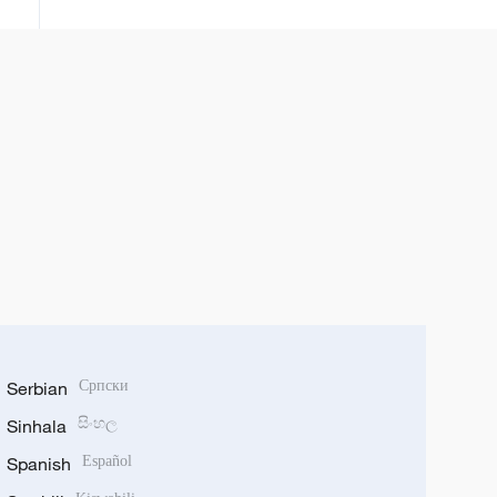
Serbian
Српски
Sinhala
සිංහල
Spanish
Español