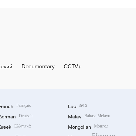
сский
Documentary
CCTV+
French
Français
Lao
ລາວ
German
Deutsch
Malay
Bahasa Melayu
Greek
Ελληνικά
Mongolian
Монгол