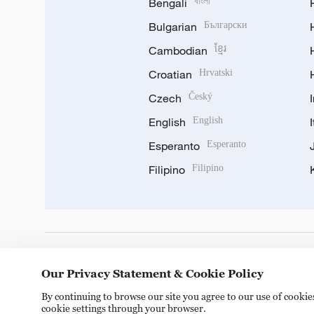
Bengali
বাংলা
Bulgarian
Български
Cambodian
ខ្មែរ
Croatian
Hrvatski
Czech
Český
English
English
Esperanto
Esperanto
Filipino
Filipino
DOWNLOAD OUR APP
Our Privacy Statement & Cookie Policy
By continuing to browse our site you agree to our use of cooki
cookie settings through your browser.