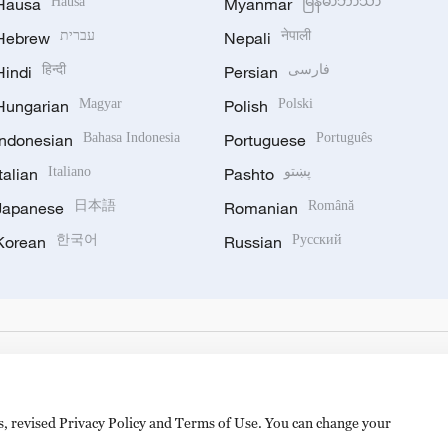
Hausa
Hausa
Myanmar
မြန်မာဘာသာ
Hebrew
עברית
Nepali
नेपाली
Hindi
हिन्दी
Persian
فارسی
Hungarian
Magyar
Polish
Polski
Indonesian
Bahasa Indonesia
Portuguese
Português
Italian
Italiano
Pashto
پښتو
Japanese
日本語
Romanian
Română
Korean
한국어
Russian
Русский
es, revised Privacy Policy and Terms of Use. You can change your