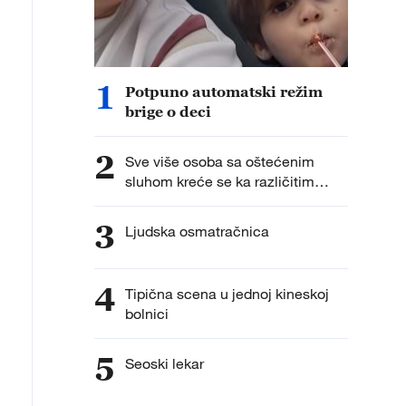
1
Potpuno automatski režim
brige o deci
2
Sve više osoba sa oštećenim
sluhom kreće se ka različitim
karijerama
3
Ljudska osmatračnica
4
Tipična scena u jednoj kineskoj
bolnici
5
Seoski lekar