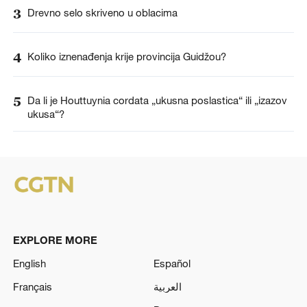
3
Drevno selo skriveno u oblacima
4
Koliko iznenađenja krije provincija Guidžou?
5
Da li je Houttuynia cordata „ukusna poslastica“ ili „izazov
ukusa“?
EXPLORE MORE
English
Español
Français
العربية