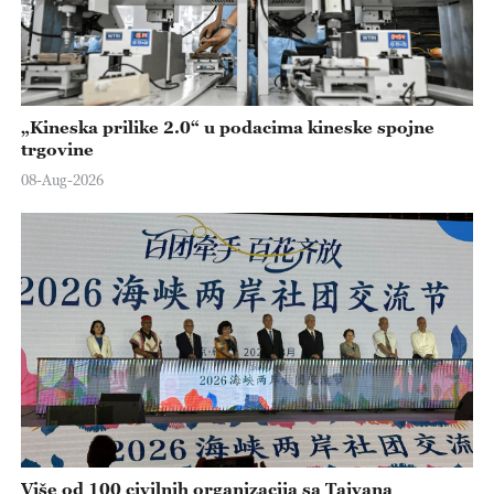
„Kineska prilike 2.0“ u podacima kineske spojne
trgovine
08-Aug-2026
Više od 100 civilnih organizacija sa Tajvana