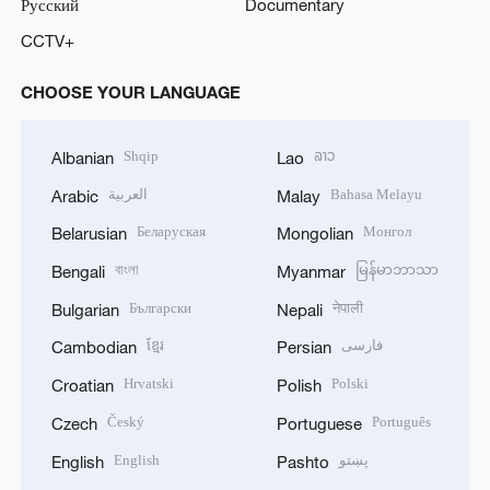
Русский
Documentary
CCTV+
CHOOSE YOUR LANGUAGE
Shqip
ລາວ
Albanian
Lao
العربية
Bahasa Melayu
Arabic
Malay
Беларуская
Монгол
Belarusian
Mongolian
বাংলা
မြန်မာဘာသာ
Bengali
Myanmar
Български
नेपाली
Bulgarian
Nepali
ខ្មែរ
فارسی
Cambodian
Persian
Hrvatski
Polski
Croatian
Polish
Český
Português
Czech
Portuguese
English
پښتو
English
Pashto