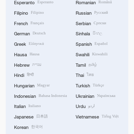
Esperanto
Română
Esperanto
Romanian
Filipino
Русский
Filipino
Russian
Français
Српски
French
Serbian
Deutsch
සිංහල
German
Sinhala
Ελληνικά
Español
Greek
Spanish
Hausa
Kiswahili
Hausa
Swahili
עברית
தமிழ்
Hebrew
Tamil
हिन्दी
ไทย
Hindi
Thai
Magyar
Türkçe
Hungarian
Turkish
Bahasa Indonesia
Українська
Indonesian
Ukrainian
Italiano
اردو
Italian
Urdu
日本語
Tiếng Việt
Japanese
Vietnamese
한국어
Korean