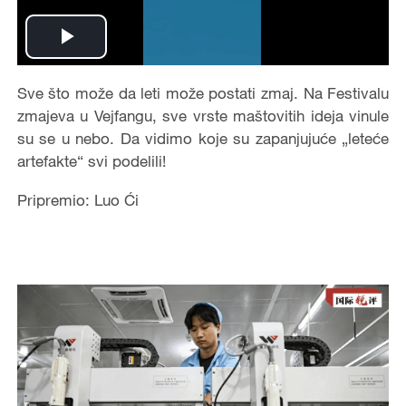
Play
Video
Sve što može da leti može postati zmaj. Na Festivalu
zmajeva u Vejfangu, sve vrste maštovitih ideja vinule
su se u nebo. Da vidimo koje su zapanjujuće „leteće
artefakte“ svi podelili!
Pripremio: Luo Ći