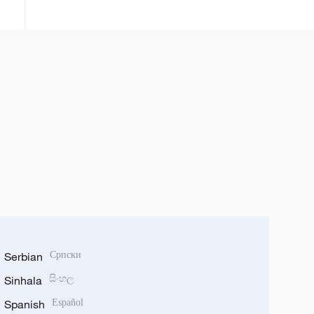
vraćeno je u Rusiju sa teritorije
Ukrajine, gde su se, prema
navodima ruskih vlasti, nalazili
protiv svoje volje nakon što su
ukrajinske oružane snage
privremeno zauzele delove
regiona.
Serbian
Српски
Sinhala
සිංහල
Spanish
Español