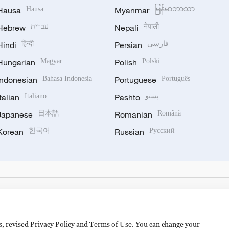
Hausa
Hausa
Myanmar
မြန်မာဘာသာ
Hebrew
עברית
Nepali
नेपाली
Hindi
हिन्दी
Persian
فارسی
Hungarian
Magyar
Polish
Polski
Indonesian
Bahasa Indonesia
Portuguese
Português
Italian
Italiano
Pashto
پښتو
Japanese
日本語
Romanian
Română
Korean
한국어
Russian
Русский
es, revised Privacy Policy and Terms of Use. You can change your