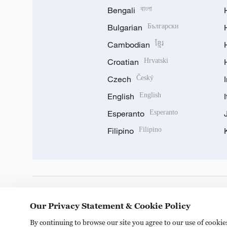
Bengali
বাংলা
Bulgarian
Български
Cambodian
ខ្មែរ
Croatian
Hrvatski
Czech
Český
English
English
Esperanto
Esperanto
Filipino
Filipino
DOWNLOAD OUR APP
Our Privacy Statement & Cookie Policy
By continuing to browse our site you agree to our use of cooki