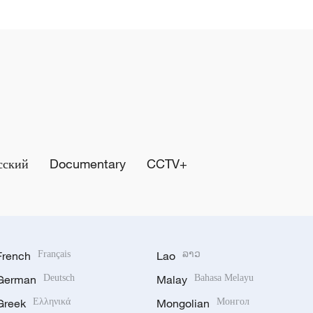
сский
Documentary
CCTV+
French
Français
Lao
ລາວ
German
Deutsch
Malay
Bahasa Melayu
Greek
Ελληνικά
Mongolian
Монгол