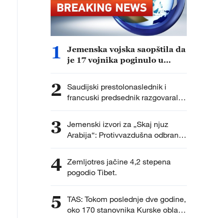
1
Jemenska vojska saopštila da
je 17 vojnika poginulo u
napadu Hutija.
2
Saudijski prestolonaslednik i
francuski predsednik razgovarali o
najnovijim regionalnim
dešavanjima i unapređenju
3
Jemenski izvori za „Skaj njuz
bezbednosti u regionu.
Arabija“: Protivvazdušna odbrana
pucala na bespilotne letelice
Hutija iznad grada Saiun u
4
Zemljotres jačine 4,2 stepena
provinciji Hadramaut.
pogodio Tibet.
5
TAS: Tokom poslednje dve godine,
oko 170 stanovnika Kurske oblasti