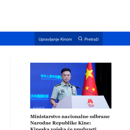
Upravljanje Kinom
Pretraži
Ministarstvo nacionalne odbrane
Narodne Republike Kine:
Kineska vojska će preduzeti