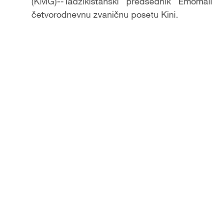
(KMG)--Tadžikistanski predsednik Emomal
četvorodnevnu zvaničnu posetu Kini.