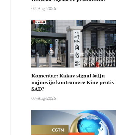
čvrste kontramere protiv svih
07-Aug-2026
provokativnih pokušaja
izazivanja nemira
Komentar: Kakav signal šalju
najnovije kontramere Kine protiv
SAD?
07-Aug-2026