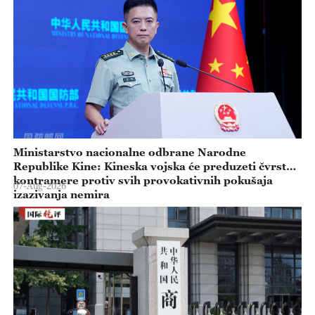
Ministarstvo nacionalne odbrane Narodne
Republike Kine: Kineska vojska će preduzeti čvrste
kontramere protiv svih provokativnih pokušaja
07-Aug-2026
izazivanja nemira