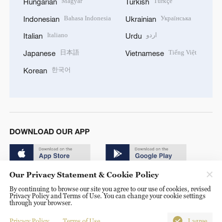
Magyar
Türkçe
Hungarian
Turkish
Bahasa Indonesia
Українська
Indonesian
Ukrainian
Italiano
اردو
Italian
Urdu
日本語
Tiếng Việt
Japanese
Vietnamese
한국어
Korean
DOWNLOAD OUR APP
Our Privacy Statement & Cookie Policy
By continuing to browse our site you agree to our use of cookies, revised
Privacy Policy and Terms of Use. You can change your cookie settings
through your browser.
© China Radio International.CRI. All Rights Reserved. 16A
Shijingshan Road, Beijing, China. 100040
Privacy Policy
Terms of Use
I agree