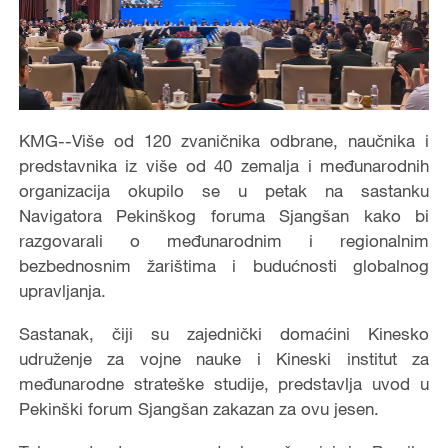
KMG--Više od 120 zvaničnika odbrane, naučnika i
predstavnika iz više od 40 zemalja i međunarodnih
organizacija okupilo se u petak na sastanku
Navigatora Pekinškog foruma Sjangšan kako bi
razgovarali o međunarodnim i regionalnim
bezbednosnim žarištima i budućnosti globalnog
upravljanja.
Sastanak, čiji su zajednički domaćini Kinesko
udruženje za vojne nauke i Kineski institut za
međunarodne strateške studije, predstavlja uvod u
Pekinški forum Sjangšan zakazan za ovu jesen.