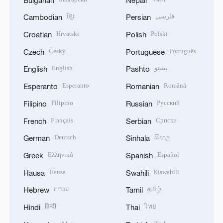
ខ្មែរ
فارسی
Cambodian
Persian
Hrvatski
Polski
Croatian
Polish
Český
Português
Czech
Portuguese
English
پښتو
English
Pashto
Esperanto
Română
Esperanto
Romanian
Filipino
Русский
Filipino
Russian
Français
Српски
French
Serbian
Deutsch
සිංහල
German
Sinhala
Ελληνικά
Español
Greek
Spanish
Hausa
Kiswahili
Hausa
Swahili
עברית
தமிழ்
Hebrew
Tamil
हिन्दी
ไทย
Hindi
Thai