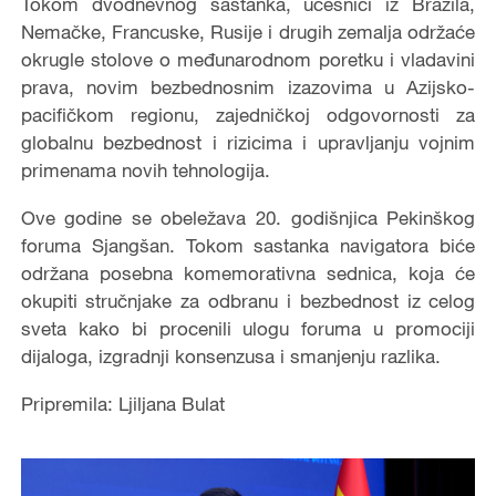
Tokom dvodnevnog sastanka, učesnici iz Brazila,
Nemačke, Francuske, Rusije i drugih zemalja održaće
okrugle stolove o međunarodnom poretku i vladavini
prava, novim bezbednosnim izazovima u Azijsko-
pacifičkom regionu, zajedničkoj odgovornosti za
globalnu bezbednost i rizicima i upravljanju vojnim
primenama novih tehnologija.
Ove godine se obeležava 20. godišnjica Pekinškog
foruma Sjangšan. Tokom sastanka navigatora biće
održana posebna komemorativna sednica, koja će
okupiti stručnjake za odbranu i bezbednost iz celog
sveta kako bi procenili ulogu foruma u ​​promociji
dijaloga, izgradnji konsenzusa i smanjenju razlika.
Pripremila: Ljiljana Bulat