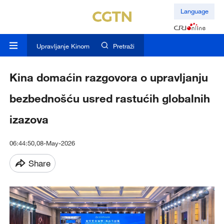
Language
Upravljanje Kinom
Pretraži
Kina domaćin razgovora o upravljanju
bezbednošću usred rastućih globalnih
izazova
06:44:50,08-May-2026
Share