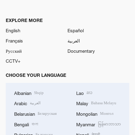
EXPLORE MORE
English
Español
Français
العربية
Русский
Documentary
CCTV+
CHOOSE YOUR LANGUAGE
Shqip
ລາວ
Albanian
Lao
العربية
Bahasa Melayu
Arabic
Malay
Беларуская
Монгол
Belarusian
Mongolian
বাংলা
မြန်မာဘာသာ
Bengali
Myanmar
Български
नेपाली
Bulgarian
Nepali