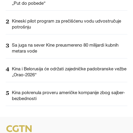
„Put do pobede“
2
Kineski pilot program za prečišćenu vodu udvostručuje
potrošnju
3
Sa juga na sever Kine preusmereno 80 milijardi kubnih
metara vode
4
Kina i Belorusija će održati zajedničke padobranske vežbe
„Orao-2026“
5
Kina pokrenula proveru američke kompanije zbog sajber-
bezbednosti