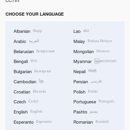
CCTV+
CHOOSE YOUR LANGUAGE
Shqip
ລາວ
Albanian
Lao
العربية
Bahasa Melayu
Arabic
Malay
Беларуская
Монгол
Belarusian
Mongolian
বাংলা
မြန်မာဘာသာ
Bengali
Myanmar
Български
नेपाली
Bulgarian
Nepali
ខ្មែរ
فارسی
Cambodian
Persian
Hrvatski
Polski
Croatian
Polish
Český
Português
Czech
Portuguese
English
پښتو
English
Pashto
Esperanto
Română
Esperanto
Romanian