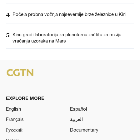
4
Počela probna vožnja najsevernije brze železnice u Kini
5
Kina gradi laboratoriju za planetarnu zaštitu za misiju
vraćanja uzoraka na Mars
EXPLORE MORE
English
Español
Français
العربية
Русский
Documentary