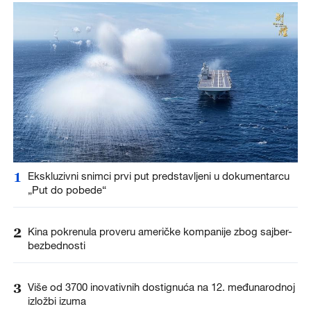
1
Ekskluzivni snimci prvi put predstavljeni u dokumentarcu
„Put do pobede“
2
Kina pokrenula proveru američke kompanije zbog sajber-
bezbednosti
3
Više od 3700 inovativnih dostignuća na 12. međunarodnoj
izložbi izuma