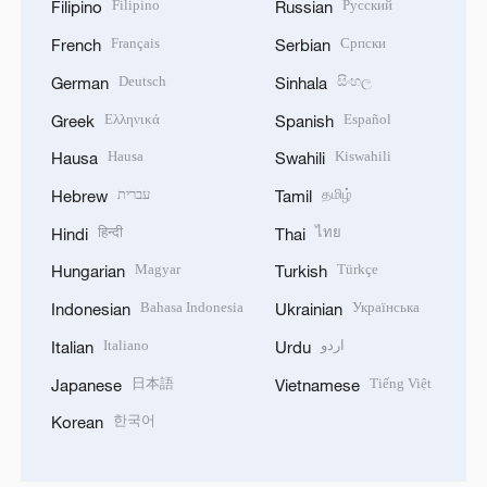
Filipino
Русский
Filipino
Russian
Français
Српски
French
Serbian
Deutsch
සිංහල
German
Sinhala
Ελληνικά
Español
Greek
Spanish
Hausa
Kiswahili
Hausa
Swahili
עברית
தமிழ்
Hebrew
Tamil
हिन्दी
ไทย
Hindi
Thai
Magyar
Türkçe
Hungarian
Turkish
Bahasa Indonesia
Українська
Indonesian
Ukrainian
Italiano
اردو
Italian
Urdu
日本語
Tiếng Việt
Japanese
Vietnamese
한국어
Korean