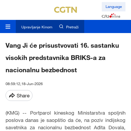
Language
Upravljanje Kinom
Pretraži
Vang Ji će prisustvovati 16. sastanku
visokih predstavnika BRIKS-a za
nacionalnu bezbednost
08:59:12,18-Jun-2026
Share
(KMG) -- Portparol kineskog Ministarstva spoljnih
poslova danas je saopštio da će, na poziv indijskog
savetnika za nacionalnu bezbednost Ađita Dovala,