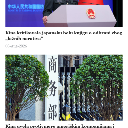
Kina kritikovala japansku belu knjigu o odbrani zbog
„lažnih narativa“
05-Aug-2026
Kina uvela protivmere američkim kompanijama i