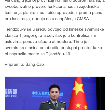
Venčang u južnoj provinciji Hainan u dobrom stanju, a
sveobuhvatne provere funkcionalnosti i zajednička
testiranja planirani su i biće sprovedeni prema planu
pre lansiranja, dodaje se u saopštenju CMSA.
Tiendžou-9 se u sredu odvojio od kineske svemirske
stanice Tijengong, a u četvrtak je u kontrolisanim
uslovima ponovo ušao u atmosferu. Time je
svemirska stanica oslobodila pristupni prostor kako
bi napravila mesto za Tijendžou-10.
Pripremio: Šang Čao