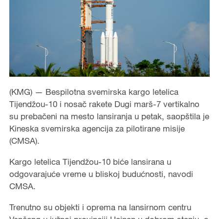
(KMG) — Bespilotna svemirska kargo letelica
Tijendžou-10 i nosač rakete Dugi marš-7 vertikalno
su prebačeni na mesto lansiranja u petak, saopštila je
Kineska svemirska agencija za pilotirane misije
(CMSA).
Kargo letelica Tijendžou-10 biće lansirana u
odgovarajuće vreme u bliskoj budućnosti, navodi
CMSA.
Trenutno su objekti i oprema na lansirnom centru