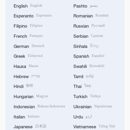
English
پښتو
English
Pashto
Esperanto
Română
Esperanto
Romanian
Filipino
Русский
Filipino
Russian
Français
Српски
French
Serbian
Deutsch
සිංහල
German
Sinhala
Ελληνικά
Español
Greek
Spanish
Hausa
Kiswahili
Hausa
Swahili
עברית
தமிழ்
Hebrew
Tamil
हिन्दी
ไทย
Hindi
Thai
Magyar
Türkçe
Hungarian
Turkish
Bahasa Indonesia
Українська
Indonesian
Ukrainian
Italiano
اردو
Italian
Urdu
日本語
Tiếng Việt
Japanese
Vietnamese