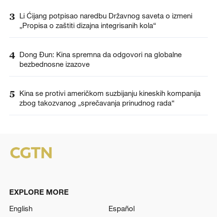
3
Li Ćijang potpisao naredbu Državnog saveta o izmeni
„Propisa o zaštiti dizajna integrisanih kola“
4
Dong Đun: Kina spremna da odgovori na globalne
bezbednosne izazove
5
Kina se protivi američkom suzbijanju kineskih kompanija
zbog takozvanog „sprečavanja prinudnog rada“
EXPLORE MORE
English
Español