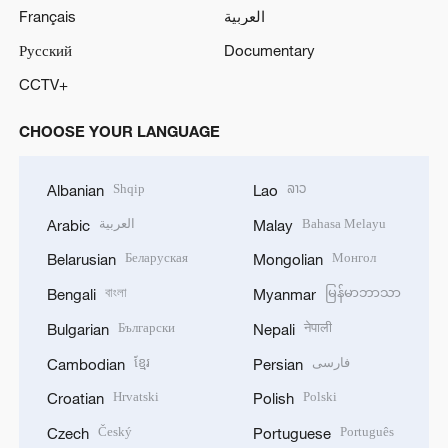
Français
العربية
Русский
Documentary
CCTV+
CHOOSE YOUR LANGUAGE
Shqip
ລາວ
Albanian
Lao
العربية
Bahasa Melayu
Arabic
Malay
Беларуская
Монгол
Belarusian
Mongolian
বাংলা
မြန်မာဘာသာ
Bengali
Myanmar
Български
नेपाली
Bulgarian
Nepali
ខ្មែរ
فارسی
Cambodian
Persian
Hrvatski
Polski
Croatian
Polish
Český
Português
Czech
Portuguese