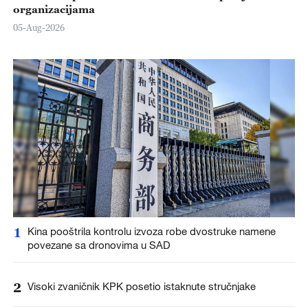
organizacijama
05-Aug-2026
1
Kina pooštrila kontrolu izvoza robe dvostruke namene
povezane sa dronovima u SAD
2
Visoki zvaničnik KPK posetio istaknute stručnjake