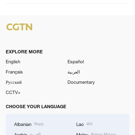
EXPLORE MORE
English
Español
Français
العربية
Русский
Documentary
CCTV+
CHOOSE YOUR LANGUAGE
Shqip
ລາວ
Albanian
Lao
العربية
Bahasa Melayu
Arabic
Malay