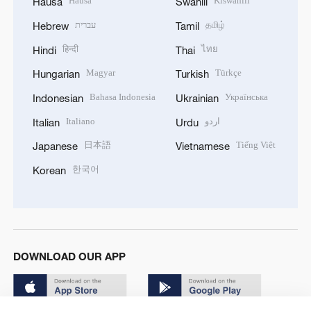
Hausa
Kiswahili
Hausa
Swahili
עברית
தமிழ்
Hebrew
Tamil
हिन्दी
ไทย
Hindi
Thai
Magyar
Türkçe
Hungarian
Turkish
Bahasa Indonesia
Українська
Indonesian
Ukrainian
Italiano
اردو
Italian
Urdu
日本語
Tiếng Việt
Japanese
Vietnamese
한국어
Korean
DOWNLOAD OUR APP