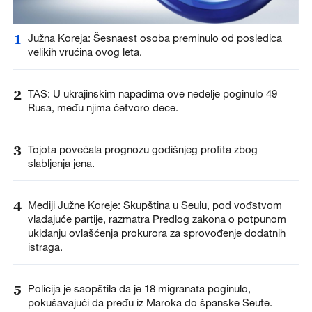
1
Južna Koreja: Šesnaest osoba preminulo od posledica
velikih vrućina ovog leta.
2
TAS: U ukrajinskim napadima ove nedelje poginulo 49
Rusa, među njima četvoro dece.
3
Tojota povećala prognozu godišnjeg profita zbog
slabljenja jena.
4
Mediji Južne Koreje: Skupština u Seulu, pod vođstvom
vladajuće partije, razmatra Predlog zakona o potpunom
ukidanju ovlašćenja prokurora za sprovođenje dodatnih
istraga.
5
Policija je saopštila da je 18 migranata poginulo,
pokušavajući da pređu iz Maroka do španske Seute.