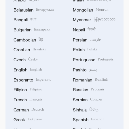
Беларуская
Монгол
Belarusian
Mongolian
বাংলা
မြန်မာဘာသာ
Bengali
Myanmar
Български
नेपाली
Bulgarian
Nepali
ខ្មែរ
فارسی
Cambodian
Persian
Hrvatski
Polski
Croatian
Polish
Český
Português
Czech
Portuguese
English
پښتو
English
Pashto
Esperanto
Română
Esperanto
Romanian
Filipino
Русский
Filipino
Russian
Français
Српски
French
Serbian
Deutsch
සිංහල
German
Sinhala
Ελληνικά
Español
Greek
Spanish