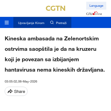
Language
Upravljanje Kinom
Pretraži
Kineska ambasada na Zelenortskim
ostrvima saopštila je da na kruzeru
koji je povezan sa izbijanjem
hantavirusa nema kineskih državljana.
03:05:02,06-May-2026
Share