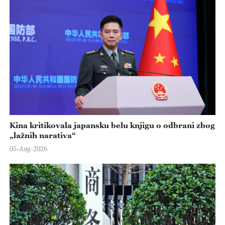
Kina kritikovala japansku belu knjigu o odbrani zbog
„lažnih narativa“
05-Aug-2026