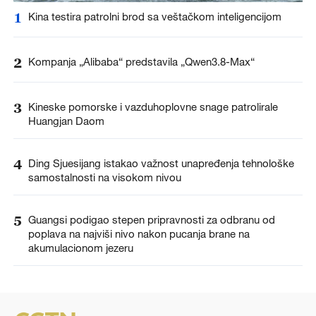
1
Kina testira patrolni brod sa veštačkom inteligencijom
2
Kompanja „Alibaba“ predstavila „Qwen3.8-Max“
3
Kineske pomorske i vazduhoplovne snage patrolirale
Huangjan Daom
4
Ding Sjuesijang istakao važnost unapređenja tehnološke
samostalnosti na visokom nivou
5
Guangsi podigao stepen pripravnosti za odbranu od
poplava na najviši nivo nakon pucanja brane na
akumulacionom jezeru