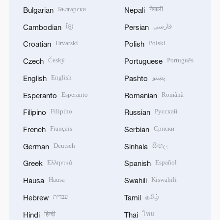
Български
नेपाली
Bulgarian
Nepali
ខ្មែរ
فارسی
Cambodian
Persian
Hrvatski
Polski
Croatian
Polish
Český
Português
Czech
Portuguese
English
پښتو
English
Pashto
Esperanto
Română
Esperanto
Romanian
Filipino
Русский
Filipino
Russian
Français
Српски
French
Serbian
Deutsch
සිංහල
German
Sinhala
Ελληνικά
Español
Greek
Spanish
Hausa
Kiswahili
Hausa
Swahili
עברית
தமிழ்
Hebrew
Tamil
हिन्दी
ไทย
Hindi
Thai