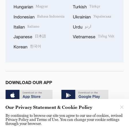
Magyar
Türkçe
Hungarian
Turkish
Bahasa Indonesia
Українська
Indonesian
Ukrainian
Italiano
اردو
Italian
Urdu
日本語
Tiếng Việt
Japanese
Vietnamese
한국어
Korean
DOWNLOAD OUR APP
Our Privacy Statement & Cookie Policy
By continuing to browse our site you agree to our use of cookies, revised
Privacy Policy and Terms of Use. You can change your cookie settings
through your browser.
© China Radio International.CRI. All Rights Reserved. 16A