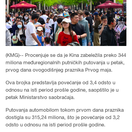
(KMG)-- Procenjuje se da je Kina zabeležila preko 344
miliona međuregionalnih putničkih putovanja u petak,
prvog dana ovogodišnjeg praznika Prvog maja.
Ova brojka predstavlja povećanje od 3,4 odsto u
odnosu na isti period prošle godine, saopštilo je u
petak Ministarstvo saobraćaja.
Putovanja automobilom tokom prvom dana praznika
dostigla su 315,24 miliona, što je povećanje od 3,2
odsto u odnosu na isti period prošle godine.