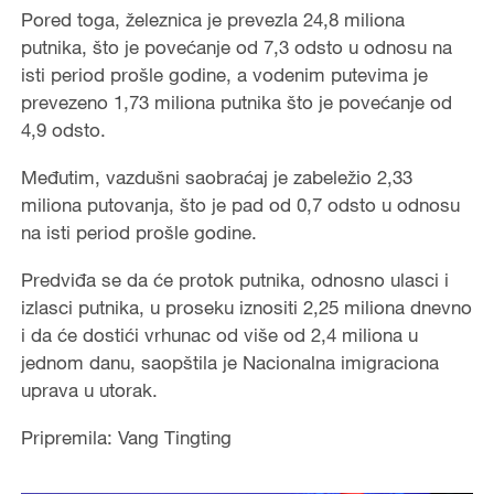
Pored toga, železnica je prevezla 24,8 miliona
putnika, što je povećanje od 7,3 odsto u odnosu na
isti period prošle godine, a vodenim putevima je
prevezeno 1,73 miliona putnika što je povećanje od
4,9 odsto.
Međutim, vazdušni saobraćaj je zabeležio 2,33
miliona putovanja, što je pad od 0,7 odsto u odnosu
na isti period prošle godine.
Predviđa se da će protok putnika, odnosno ulasci i
izlasci putnika, u proseku iznositi 2,25 miliona dnevno
i da će dostići vrhunac od više od 2,4 miliona u
jednom danu, saopštila je Nacionalna imigraciona
uprava u utorak.
Pripremila: Vang Tingting